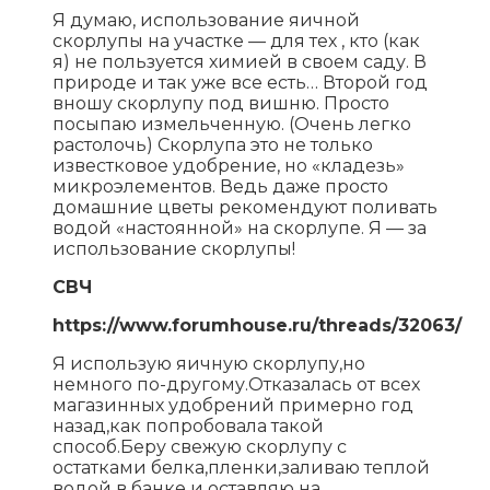
Я думаю, использование яичной
скорлупы на участке — для тех , кто (как
я) не пользуется химией в своем саду. В
природе и так уже все есть… Второй год
вношу скорлупу под вишню. Просто
посыпаю измельченную. (Очень легко
растолочь) Скорлупа это не только
известковое удобрение, но «кладезь»
микроэлементов. Ведь даже просто
домашние цветы рекомендуют поливать
водой «настоянной» на скорлупе. Я — за
использование скорлупы!
СВЧ
https://www.forumhouse.ru/threads/32063/
Я использую яичную скорлупу,но
немного по-другому.Отказалась от всех
магазинных удобрений примерно год
назад,как попробовала такой
способ.Беру свежую скорлупу с
остатками белка,пленки,заливаю теплой
водой в банке и оставляю на