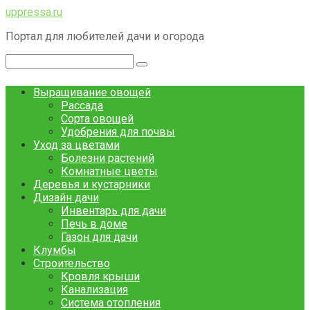
Перейти
uppressa.ru
к
Портал для любителей дачи и огорода
контенту
Поиск:
Выращивание овощей
Рассада
Сорта овощей
Удобрения для почвы
Уход за цветами
Болезни растений
Комнатные цветы
Деревья и кустарники
Дизайн дачи
Инвентарь для дачи
Печь в доме
Газон для дачи
Клумбы
Строительство
Кровля крыши
Канализация
Система отопления