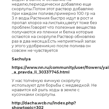
неделю,периодически добавляю еще
скорлупы.Потом этот раствор добавляю
при каждом поливе,примерно 100 гр на
3 л воды.Растения быстро идут в рост и
пропал хлороз на листьях,цветут тоже без
проблем.Говорят что полезные вещества
получаются из пленки и белка которые
остаются на скорлупе.Раствор обновляю
раз в два месяца.Есть неприятный запах
у этого удобрения,но после полива он
совсем не чувствуется
Sachulya
https://www.nn.ru/community/user/flowers/ya
_a_pravda_li_30337745.html
У нас толчёную яичную скорлупу
используют для борьбы с медведкой. Не
нравится ей рыть ходы в земле с
кусочками скорлупы.
http://dacha.wcb.ru/index.php?
showtopic=302