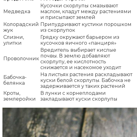
Кусочки скорлупы смазывают
Медведка
маслом, кладут между растениями
и присыпают землей
Колорадский
Припудривают кустики порошком
жук
из скорлупок
Слизни,
Грядку окружают барьером из
улитки
кусочков яичного «панциря»
Вредитель выбирает кислые
почвы. В землю добавляют
Проволочник
скорлупу, ее кислотность
снижается и насекомое уходит
На листьях растения раскладывают
Бабочка-
куски белой скорлупы. Бабочка не
белянка
задерживается у таких растений
Кроты,
В лунки с корнеплодами
землеройки
закладывают куски скорлупы