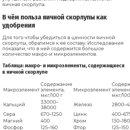
яичная скорлупа.
В чём польза яичной скорлупы как
удобрения
Для того чтобы убедиться в ценности яичной
скорлупы, обратимся к её составу. Исследования
показали, что в ней содержится большое
количество макро-и микроэлементов.
Таблица: макро- и микроэлементы, содержащиеся
в яичной скорлупе
Содержание
Содер
Макроэлемент
элемента,
Микроэлемент
элемен
мкг/100 г
мкг/100
33000–
Кальций
Железо
2800–4
38000
Сера
670–1250
Цинк
400–67
Магний
400
Хром
130–180
Фосфор
125–160
Фтор
125–150