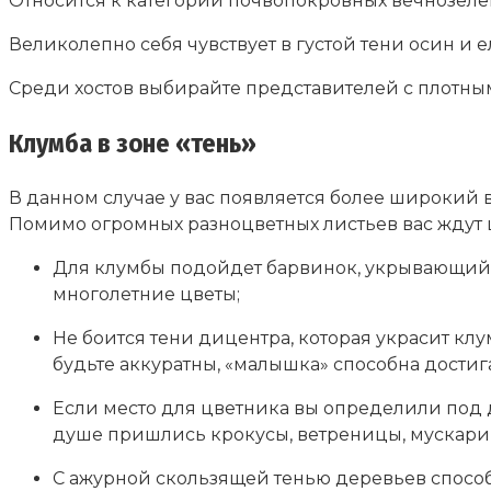
Относится к категории почвопокровных вечнозеле
Великолепно себя чувствует в густой тени осин и е
Среди хостов выбирайте представителей с плотными 
Клумба в зоне «тень»
В данном случае у вас появляется более широкий
Помимо огромных разноцветных листьев вас ждут ц
Для клумбы подойдет барвинок, укрывающий з
многолетние цветы;
Не боится тени дицентра, которая украсит кл
будьте аккуратны, «малышка» способна достигат
Если место для цветника вы определили под 
душе пришлись крокусы, ветреницы, мускари и
С ажурной скользящей тенью деревьев способн