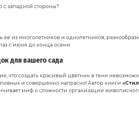
о с западной стороны?
ать ее из многолетников и однолетников, разнообр
лаз с июня до конца осени.
ок для вашего сада
е, что создать красивый цветник в тени невозможн
ративных и совершенно напрасно! Автор книги
«Стил
чивает миф о сложности организации живописного