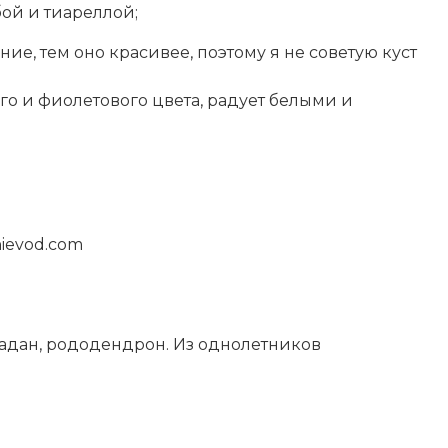
бой и тиареллой;
е, тем оно красивее, поэтому я не советую куст
о и фиолетового цвета, радует белыми и
nievod.com
бадан, рододендрон. Из однолетников