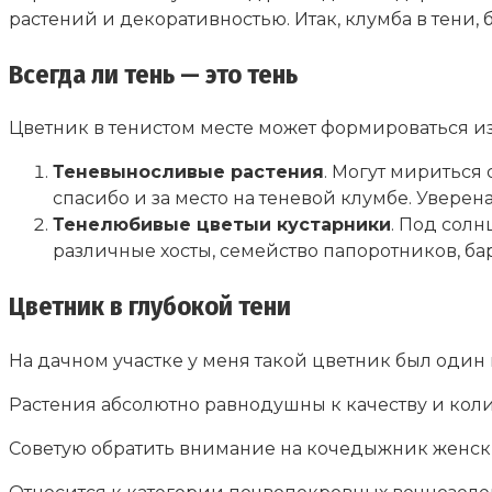
растений и декоративностью. Итак, клумба в тени, 
Всегда ли тень — это тень
Цветник в тенистом месте может формироваться из
Теневыносливые растения
. Могут мириться 
спасибо и за место на теневой клумбе. Уверен
Тенелюбивые цветы
и кустарники
. Под солн
различные хосты, семейство папоротников, ба
Цветник в глубокой тени
На дачном участке у меня такой цветник был один 
Растения абсолютно равнодушны к качеству и количе
Советую обратить внимание на кочедыжник женски