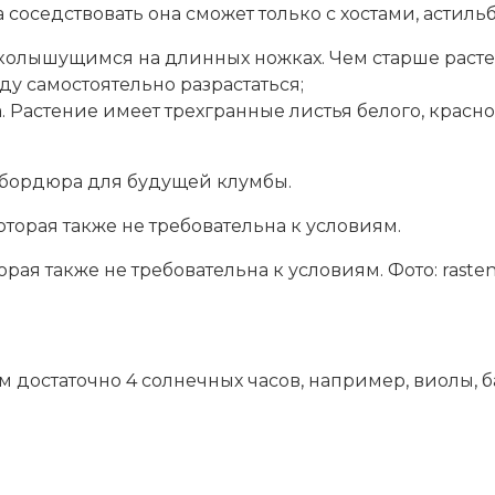
 соседствовать она сможет только с хостами, астиль
колышущимся на длинных ножках. Чем старше растени
ду самостоятельно разрастаться;
Растение имеет трехгранные листья белого, красног
е бордюра для будущей клумбы.
рая также не требовательна к условиям. Фото: raste
м достаточно 4 солнечных часов, например, виолы, 