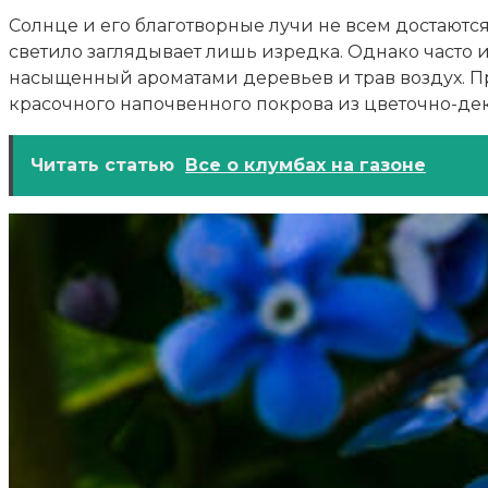
Солнце и его благотворные лучи не всем достаются
светило заглядывает лишь изредка. Однако часто 
насыщенный ароматами деревьев и трав воздух. При
красочного напочвенного покрова из цветочно-де
Читать статью
Все о клумбах на газоне