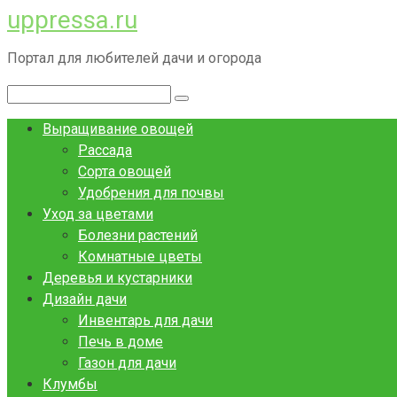
uppressa.ru
Перейти
к
Портал для любителей дачи и огорода
контенту
Поиск:
Выращивание овощей
Рассада
Сорта овощей
Удобрения для почвы
Уход за цветами
Болезни растений
Комнатные цветы
Деревья и кустарники
Дизайн дачи
Инвентарь для дачи
Печь в доме
Газон для дачи
Клумбы