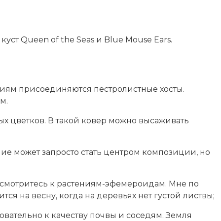
ст Queen of the Seas и Blue Mouse Ears.
ниям присоединяются пестролистные хосты.
м.
х цветков. В такой ковер можно высаживать
ние может запросто стать центром композиции, но
исмотритесь к растениям-эфемероидам. Мне по
я на весну, когда на деревьях нет густой листвы;
овательно к качеству почвы и соседям. Земля