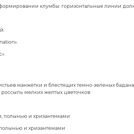
 формировании клумбы: горизонтальные линии долж
й.
ation».
».
истьев манжетки и блестящих темно-зеленых бадана
я россыпь мелких желтых цветочков
, полынью и хризантемами