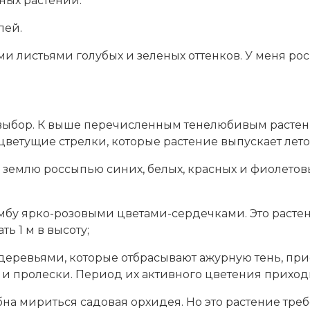
ных растений.
лей.
листьями голубых и зеленых оттенков. У меня рос ку
 выбор. К выше перечисленным тенелюбивым расте
ветущие стрелки, которые растение выпускает лето
емлю россыпью синих, белых, красных и фиолетовы
умбу ярко-розовыми цветами-сердечками. Это расте
ь 1 м в высоту;
деревьями, которые отбрасывают ажурную тень, пр
 пролески. Период их активного цветения приходитс
а мириться садовая орхидея. Но это растение треб