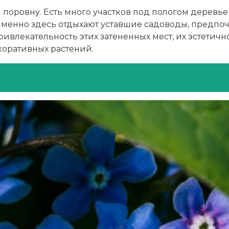
 поровну. Есть много участков под пологом деревьев
именно здесь отдыхают уставшие садоводы, предпоч
влекательность этих затененных мест, их эстетично
коративных растений.