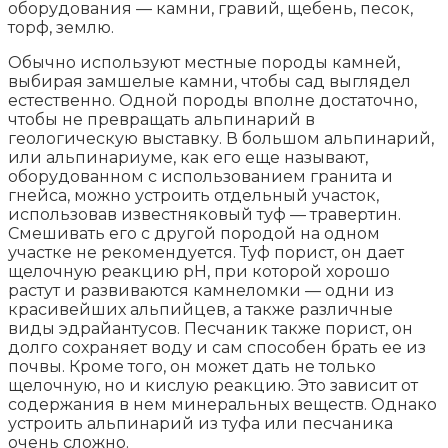
оборудования — камни, гравий, щебень, песок,
торф, землю.
Обычно используют местные породы камней,
выбирая замшелые камни, чтобы сад выглядел
естественно. Одной породы вполне достаточно,
чтобы не превращать альпинарий в
геологическую выставку. В большом альпинарий,
или альпинариуме, как его еще называют,
оборудованном с использованием гранита и
гнейса, можно устроить отдельный участок,
использовав известняковый туф — травертин.
Смешивать его с другой породой на одном
участке не рекомендуется. Туф порист, он дает
щелочную реакцию рН, при которой хорошо
растут и развиваются камнеломки — одни из
красивейших альпийцев, а также различные
виды эдрайантусов. Песчаник также порист, он
долго сохраняет воду и сам способен брать ее из
почвы. Кроме того, он может дать не только
щелочную, но и кислую реакцию. Это зависит от
содержания в нем минеральных веществ. Однако
устроить альпинарий из туфа или песчаника
очень сложно.