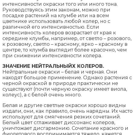
интенсивности окраски того или иного тона.
Руководствуясь этим законам, можно при
посадке растений на клумбе или на всем
цветнике использовать любой колер, но с
различной его интенсивностью. Если
интенсивность колеров возрастает от края к
середине клумбы, например, от светло – розового,
к розовому, светло – красному, ярко – красному в
центре, то клумба выглядит более красочно, чем
при снижении интенсивности колера.
ЗНАЧЕНИЕ НЕЙТРАЛЬНЫЙХ КОЛЕРОВ.
Нейтральные окраски – белая и черная. Они
находят большое применение. Однако растения с
черной окраской в природе практически не
существуют (почти черную окраску имеет виола,
колеус), а с белой очень много.
Белая и другие светлые окраски хорошо видны
издали, они, как правило, очень нарядны. Их часто
используют для смягчения резких сочетаний.
Белый цвет сглаживает диссонанс колеров,
уничтожает дисгармонию. Сочетание красного и
фиолетового воспринимается тяжело, кажется