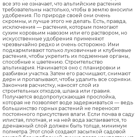
все это не означает, что альпийские растения
требовательны настолько, чтобы в землю вносили
удобрения. По природе своей они очень
скромны, и лучше этого не делать. Есть, правда,
исключения — растения, которым помогают
сухим коровьим навозом или его раствором, но
искусственные удобрения применяют
чрезвычайно редко и очень осторожно. Ими
подкармливают только луковичные и клубневые
растения, чтобы укрепить их подземные органы,
способные к цветению. Строительство
альпинария. Начинается оно с планировки и
разбивки участка. Затем его расчищают, снимают
дерн и пропалывают, чтобы удалить все сорняки.
Закончив расчистку, наносят слой из
строительных отходов, шлака или гравия.
Получается водопропускающая прослойка,
которая не позволяет воде задерживаться — ведь
большинство горных растений не переносят
постоянного присутствия влаги. Если почва в саду
илистая, плотная, и на ней вода застаивается, то
дренажный слой должен быть толще, минимум
полметра. Этот слой создают засыпкой садовой