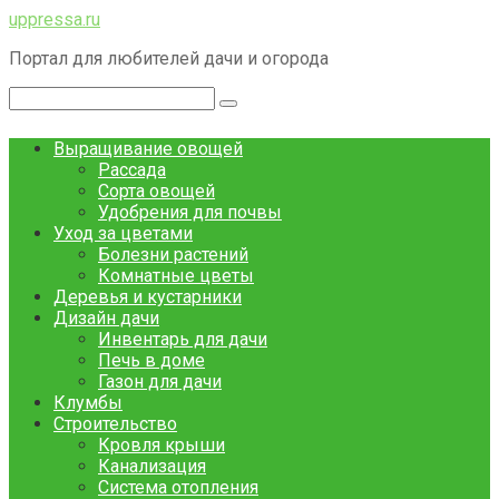
Перейти
uppressa.ru
к
Портал для любителей дачи и огорода
контенту
Поиск:
Выращивание овощей
Рассада
Сорта овощей
Удобрения для почвы
Уход за цветами
Болезни растений
Комнатные цветы
Деревья и кустарники
Дизайн дачи
Инвентарь для дачи
Печь в доме
Газон для дачи
Клумбы
Строительство
Кровля крыши
Канализация
Система отопления