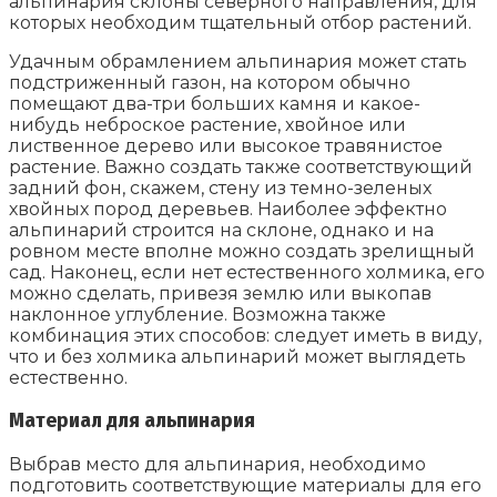
альпинария склоны северного направления, для
которых необходим тщательный отбор растений.
Удачным обрамлением альпинария может стать
подстриженный газон, на котором обычно
помещают два-три больших камня и какое-
нибудь неброское растение, хвойное или
лиственное дерево или высокое травянистое
растение. Важно создать также соответствующий
задний фон, скажем, стену из темно-зеленых
хвойных пород деревьев. Наиболее эффектно
альпинарий строится на склоне, однако и на
ровном месте вполне можно создать зрелищный
сад. Наконец, если нет естественного холмика, его
можно сделать, привезя землю или выкопав
наклонное углубление. Возможна также
комбинация этих способов: следует иметь в виду,
что и без холмика альпинарий может выглядеть
естественно.
Материал для альпинария
Выбрав место для альпинария, необходимо
подготовить соответствующие материалы для его