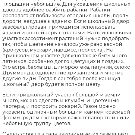
площадки небольшие. Для украшения школьных
дворов удобнее разбить рабатки. Рабатки
располагают поблизости от здания школы, вдоль
дороги, ведущее к зданию. Если школьный двор
заасфальтирован, приходится использовать
ящики и контейнеры с цветами. На пришкольных
участках ассортимент растений нужно подобрать
так, чтобы цветение началось уже рано весной
(крокусов, мускари, нарцисс, пролеска). На
пришкольном участке должно также быть много
летников, особенно долго цветущих и поздних.
Это астра, бархатцы, диморфотека, петуния, флокс
Друммонда, однолетние хризантемы и многие
другие виды. Тогда в сентябре после каникул
школьный двор будет в полном цвету.
Если пришкольный участок большой и земли
много, можно сделать и клумбы, и цветочные
партеры, и построить рокарий. Газон можно
украсить одиночным большим камнем красивой
формы, рядом с которым сажают папоротник или
небольшую группу цветов.
Очень хороши в саду луковичные, их размещают