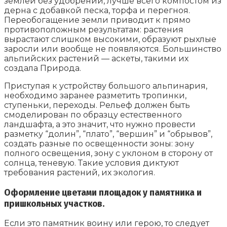
землей без удобрений, лучше всего компостом из
дерна с добавкой песка, торфа и перегноя.
Переобогащение земли приводит к прямо
противоположным результатам: растения
вырастают слишком высокими, образуют рыхлые
заросли или вообще не появляются. Большинство
альпийских растений — аскеты, такими их
создала Природа.
Приступая к устройству большого альпинария,
необходимо заранее разметить тропинки,
ступеньки, переходы. Рельеф должен быть
смоделирован по образцу естественного
ландшафта, а это значит, что нужно провести
разметку “долин”, “плато”, “вершин” и “обрывов”,
создать разные по освещенности зоны: зону
полного освещения, зону с уклоном в сторону от
солнца, теневую. Такие условия диктуют
требования растений, их экология.
Оформление цветами площадок у памятника и
пришкольных участков.
Если это памятник воину или герою, то следует