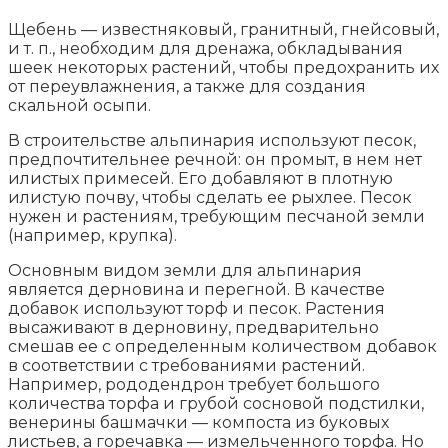
Щебень — известняковый, гранитный, гнейсовый,
и т. п., необходим для дренажа, обкладывания
шеек некоторых растений, чтобы предохранить их
от переувлажнения, а также для создания
скальной осыпи.
В строительстве альпинария используют песок,
предпочтительнее речной: он промыт, в нем нет
илистых примесей. Его добавляют в плотную
илистую почву, чтобы сделать ее рыхлее. Песок
нужен и растениям, требующим песчаной земли
(например, крупка).
Основным видом земли для альпинария
является дерновина и перегной. В качестве
добавок используют торф и песок. Растения
высаживают в дерновину, предварительно
смешав ее с определенным количеством добавок
в соответствии с требованиями растений.
Например, рододендрон требует большого
количества торфа и грубой сосновой подстилки,
венерины башмачки — компоста из буковых
листьев, а горечавка — измельченного торфа. Но