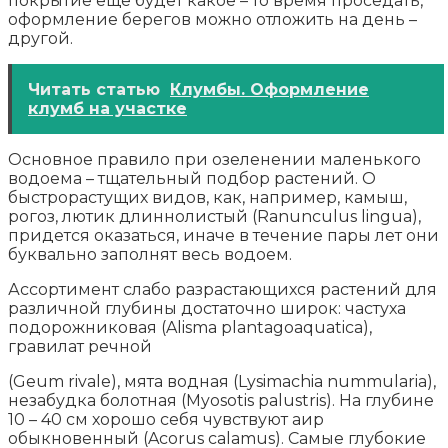
покрытие еще будет какое – то время проседать,
оформление берегов можно отложить на день –
другой.
Читать статью
Клумбы. Оформление
клумб на участке
Основное правило при озеленении маленького
водоема – тщательный подбор растений. О
быстрорастущих видов, как, например, камыш,
рогоз, лютик длиннолистый (Ranunculus lingua),
придется оказаться, иначе в течение пары лет они
буквально заполнят весь водоем.
Ассортимент слабо разрастающихся растений для
различной глубины достаточно широк: частуха
подорожниковая (Alisma plantagoaquatica),
гравилат речной
(Geum rivale), мята водная (Lysimachia nummularia),
незабудка болотная (Myosotis palustris). На глубине
10 – 40 см хорошо себя чувствуют аир
обыкновенный (Acorus calamus). Самые глубокие