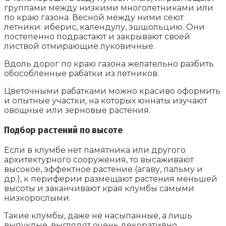
группами между низкими многолетниками или
по краю газона. Весной между ними сеют
летники: иберис, календулу, эшшольцию. Они
постепенно подрастают и закрывают своей
листвой отмирающие луковичные.
Вдоль дорог по краю газона желательно разбить
обособленные рабатки из летников.
Цветочными рабатками можно красиво оформить
и опытные участки, на которых юннаты изучают
овощные или зерновые растения.
Подбор растений по высоте
Если в клумбе нет памятника или другого
архитектурного сооружения, то высаживают
высокое, эффектное растение (агаву, пальму и
др.), к периферии размещают растения меньшей
высоты и заканчивают края клумбы самыми
низкорослыми.
Такие клумбы, даже не насыпанные, а лишь
выпуклые, выглядят очень декоративно.