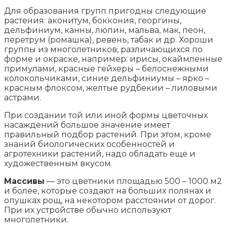
Для образования групп пригодны следующие
растения: аконитум, боккония, георгины,
дельфиниум, канны, люпин, мальва, мак, пеон,
перетрум (ромашка), ревень, табак и др. Хороши
группы из многолетников, различающихся по
форме и окраске, например: ирисы, окаймленные
примулами, красные гейхеры – белоснежными
колокольчиками, синие дельфиниумы – ярко –
красным флоксом, желтые рудбекии – лиловыми
астрами.
При создании той или иной формы цветочных
насаждений большое значение имеет
правильный подбор растений. При этом, кроме
знаний биологических особенностей и
агротехники растений, надо обладать еще и
художественным вкусом.
Массивы
— это цветники площадью 500 – 1000 м2
и более, которые создают на больших полянах и
опушках рощ, на некотором расстоянии от дорог.
При их устройстве обычно используют
многолетники.