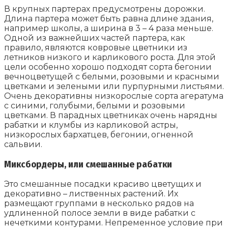
В крупных партерах предусмотрены дорожки.
Длина партера может быть равна длине здания,
например школы, а ширина в 3 – 4 раза меньше.
Одной из важнейших частей партера, как
правило, являются ковровые цветники из
летников низкого и карликового роста. Для этой
цели особенно хорошо подходят сорта бегонии
вечноцветущей с белыми, розовыми и красными
цветками и зелеными или пурпурными листьями.
Очень декоративны низкорослые сорта агератума
с синими, голубыми, белыми и розовыми
цветками. В парадных цветниках очень нарядны
рабатки и клумбы из карликовой астры,
низкорослых бархатцев, бегонии, огненной
сальвии.
Миксбордеры, или смешанные рабатки
Это смешанные посадки красиво цветущих и
декоративно – лиственных растений. Их
размещают группами в несколько рядов на
удлиненной полосе земли в виде рабатки с
нечеткими контурами. Непременное условие при