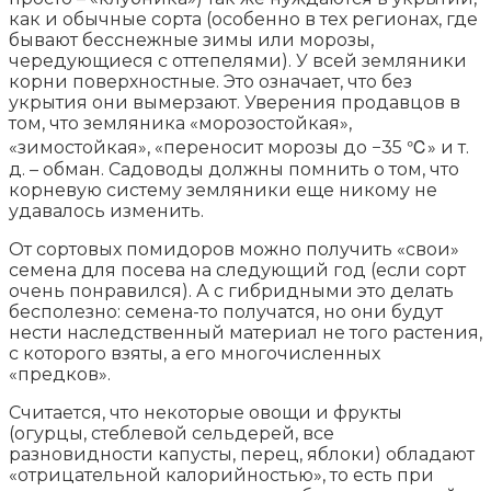
как и обычные сорта (особенно в тех регионах, где
бывают бесснежные зимы или морозы,
чередующиеся с оттепелями). У всей земляники
корни поверхностные. Это означает, что без
укрытия они вымерзают. Уверения продавцов в
том, что земляника «морозостойкая»,
«зимостойкая», «переносит морозы до −35 ℃» и т.
д. – обман. Садоводы должны помнить о том, что
корневую систему земляники еще никому не
удавалось изменить.
От сортовых помидоров можно получить «свои»
семена для посева на следующий год (если сорт
очень понравился). А с гибридными это делать
бесполезно: семена-то получатся, но они будут
нести наследственный материал не того растения,
с которого взяты, а его многочисленных
«предков».
Считается, что некоторые овощи и фрукты
(огурцы, стеблевой сельдерей, все
разновидности капусты, перец, яблоки) обладают
«отрицательной калорийностью», то есть при