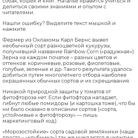
собак, кошек и книг. Наталье нравится учиться и
делиться своими знаниями и опытом с
читателями.
Нашли ошибку? Выделите текст мышкой и
нажмите:
Фермер из Оклахомы Карл Бернс вывел
необычный сорт разноцветной кукурузы,
получивший название Rainbow Corn («радужная»).
Зерна на каждом початке – разных цветов и
оттенков: коричневые, розовые, фиолетовые,
голубые, зеленые и др. Такого результата удалось
добиться путем многолетнего отбора наиболее
окрашенных обычных сортов и их скрещивания.
Никакой природной защиты у томатов от
фитофтороза нет. Если фитофтора нападает,
гибнут любые помидоры (и картошка тоже), что бы
ни было сказано в описании сортов («сорта,
устойчивые к фитофторозу» — лишь
маркетинговый ход).
«Морозостойкие» сорта садовой земляники (чаще
просто – «клубника») так же нуждаются в укрытии,