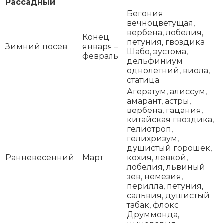
Рассадный
Бегония
вечноцветущая,
вербена, лобелия,
Конец
петуния, гвоздика
Зимний посев
января –
Шабо, эустома,
февраль
дельфиниум
однолетний, виола,
статица
Агератум, алиссум,
амарант, астры,
вербена, гацания,
китайская гвоздика,
гелиотроп,
гелихризум,
душистый горошек,
Ранневесенний
Март
кохия, левкой,
лобелия, львиный
зев, немезия,
перилла, петуния,
сальвия, душистый
табак, флокс
Друммонда,