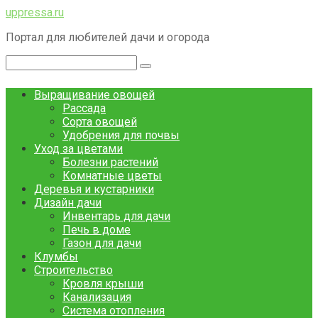
Перейти
uppressa.ru
к
Портал для любителей дачи и огорода
контенту
Поиск:
Выращивание овощей
Рассада
Сорта овощей
Удобрения для почвы
Уход за цветами
Болезни растений
Комнатные цветы
Деревья и кустарники
Дизайн дачи
Инвентарь для дачи
Печь в доме
Газон для дачи
Клумбы
Строительство
Кровля крыши
Канализация
Система отопления