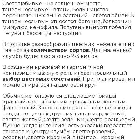
Светолюбивые – на солнечном месте,
теневыносливые – в тени. Большинство
перечисленных выше растений – светолюбивы. К
теневыносливым относятся: бегония, бальзамин,
мимулюс, немофила. Полутень выносят лобелия,
петуния, бархатцы, настурция.
В попытке разнообразить цветник, нежелательно
гнаться за
количеством сортов
. Для маленькой
клумбы будет достаточно 2-3 видов.
В создании красивой и гармоничной
композиции важную роль играет правильный
выбор цветовых сочетаний
. При планировании
можно опираться на цветовой круг.
Обычно используются следующие триады:
красный-желтый-синий, оранжевый-зеленый-
фиолетовый. Хорошо смотрятся также переходы
от одного цвета к другому, например, желтый,
светло-желтый, желто-зеленый, желто-оранжевый.
Лучше, когда интенсивность окраски возрастает
от краев к центру клумбы: светло-розовый,
розовый, светло-красный, в центре – красный