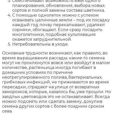
Обеспечивают возможность ежегодного
планирования, обновления, выбора новых
сортов и полной замены состава цветника.
С помощью однолеток можно с успехом
осваивать целинные земли – под их посадку
каждый год почву перекапывают, удаляют
сорняки, обогащают. Если сразу посадить
многолетники, подобная культивация
окажется затруднительной.
Нетребовательны в уходе.
Основные трудности возникают, как правило, во
время выращивания рассады: какие-то семена
могут не проклюнутся вовсе или взойдут в малом
количестве, растеньица иногда погибают в
домашних условиях по причине
неотрегулированного полива, бактериальных,
грибковых инфекций, не приживаются во время
пересадки, страдают на улице от возвратных
заморозков, которые, казалось бы, уже прошли. Но
заядлых цветоводов это не останавливает. Всегда
можно подсеять или сделать замену, докупив
семена других сортов с более поздним сроком
сева.