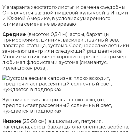
У амаранта хвостатого листья и семена съедобны.
Он является важной пищевой культурой в Индии
и Южной Америке, в условиях умеренного
климата семена не вызревают
Средние
(высотой 0,5-1 м): астры, бархатцы
прямостоячие, цинния, василек, львиный зев,
лаватера, статица, эустома. Среднерослые летники
занимают центр или следующий ряд цветника.
Многие из них очень хороши в срезке, например,
любимая флористами эустома (лизиантус,
ирландская роза).
Эустома весьма капризна: плохо всходит,
предпочитает рассеянный солнечный свет,
нуждается в подпорках
Низкие
(25-50 см): эшшольция, петуния,
календула, астры, бархатцы отклоненные, вербена,