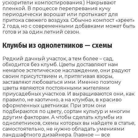
ускорители компостирования.) Накрывают
пленкой. В процессе перепревания кучу
периодически ворошат или протыкают для
притока свежего воздуха. Обычно компост «зреет»
2 года, но с современными добавками может быть
готов и за один летний сезон.
Клумбы из однолетников — схемы
Редкий дачный участок, а тем более – сад,
обходится без клумб. Цветы доставляют нам
немалое эстетическое наслаждение, они радуют
своим присутствием и, притягивая взоры,
заставляют любоваться ими. Именно поэтому
цветы являются постоянными жителями
приусадебных участков. И выращиваются они, как
правило, не хаотично, а на клумбах, в красиво
оформленных цветниках. При этом они
подбираются по цвету, сортам культур и многим
другим факторам. А чтобы сделать клумбы из
однолетников, схемы которых вы найдете в статье,
самостоятельно, не нужно обладать умениями
ландшафтного дизайнера. Главное — все