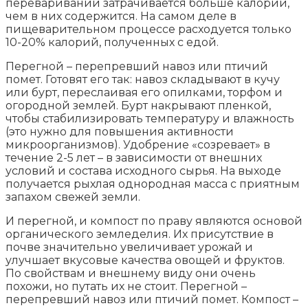
переваривании затрачивается больше калорий,
чем в них содержится. На самом деле в
пищеварительном процессе расходуется только
10-20% калорий, полученных с едой.
Перегной – перепревший навоз или птичий
помет. Готовят его так: навоз складывают в кучу
или бурт, переслаивая его опилками, торфом и
огородной землей. Бурт накрывают пленкой,
чтобы стабилизировать температуру и влажность
(это нужно для повышения активности
микроорганизмов). Удобрение «созревает» в
течение 2-5 лет – в зависимости от внешних
условий и состава исходного сырья. На выходе
получается рыхлая однородная масса с приятным
запахом свежей земли.
И перегной, и компост по праву являются основой
органического земледелия. Их присутствие в
почве значительно увеличивает урожай и
улучшает вкусовые качества овощей и фруктов.
По свойствам и внешнему виду они очень
похожи, но путать их не стоит. Перегной –
перепревший навоз или птичий помет. Компост –