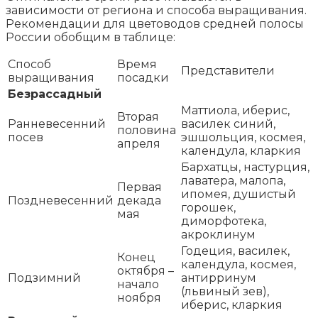
зависимости от региона и способа выращивания.
Рекомендации для цветоводов средней полосы
России обобщим в таблице:
Способ
Время
Представители
выращивания
посадки
Безрассадный
Маттиола, иберис,
Вторая
Ранневесенний
василек синий,
половина
посев
эшшольция, космея,
апреля
календула, кларкия
Бархатцы, настурция,
лаватера, малопа,
Первая
ипомея, душистый
Поздневесенний
декада
горошек,
мая
диморфотека,
акроклинум
Годеция, василек,
Конец
календула, космея,
октября –
Подзимний
антирринум
начало
(львиный зев),
ноября
иберис, кларкия