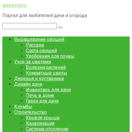
Перейти
uppressa.ru
к
Портал для любителей дачи и огорода
контенту
Поиск:
Выращивание овощей
Рассада
Сорта овощей
Удобрения для почвы
Уход за цветами
Болезни растений
Комнатные цветы
Деревья и кустарники
Дизайн дачи
Инвентарь для дачи
Печь в доме
Газон для дачи
Клумбы
Строительство
Кровля крыши
Канализация
Система отопления