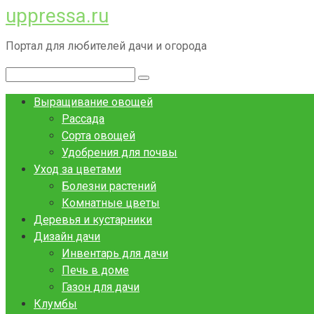
uppressa.ru
Перейти
к
Портал для любителей дачи и огорода
контенту
Поиск:
Выращивание овощей
Рассада
Сорта овощей
Удобрения для почвы
Уход за цветами
Болезни растений
Комнатные цветы
Деревья и кустарники
Дизайн дачи
Инвентарь для дачи
Печь в доме
Газон для дачи
Клумбы