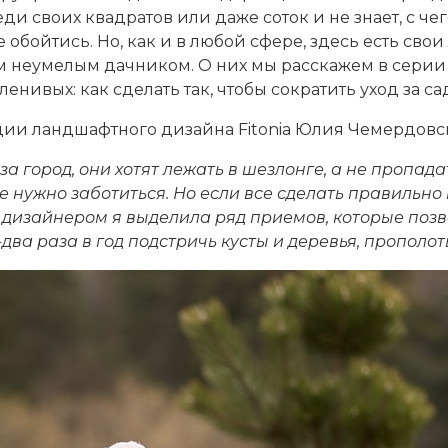
и своих квадратов или даже соток и не знает, с че
обойтись. Но, как и в любой сфере, здесь есть сво
ом неумелым дачником. О них мы расскажем в серии 
енивых: как сделать так, чтобы сократить уход за 
дии ландшафтного дизайна Fitonia Юлия Чемердовс
а город, они хотят лежать в шезлонге, а не пропадат
не нужно заботиться. Но если все сделать правильно
дизайнером я выделила ряд приемов, которые позв
ва раза в год подстричь кусты и деревья, прополот