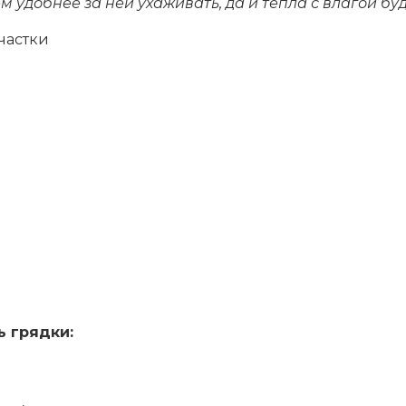
 удобнее за ней ухаживать, да и тепла с влагой бу
частки
ь грядки: