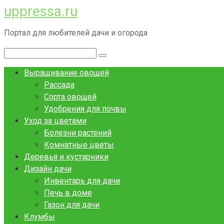
uppressa.ru
Перейти
к
Портал для любителей дачи и огорода
контенту
Поиск:
Выращивание овощей
Рассада
Сорта овощей
Удобрения для почвы
Уход за цветами
Болезни растений
Комнатные цветы
Деревья и кустарники
Дизайн дачи
Инвентарь для дачи
Печь в доме
Газон для дачи
Клумбы