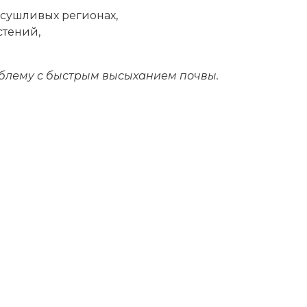
асушливых регионах,
стений,
облему с быстрым высыханием почвы.