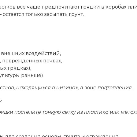
тков все чаще предпочитают грядки в коробах или
остается только засыпать грунт.
и внешних воздействий,
, поврежденных почвах,
ых грядках),
ультуры раньше)
тков, находящихся в низинах, в зоне подтопления.
ь
ядки постелите тонкую сетку из пластика или метал
ы для создания основы, грунта и ограждения,