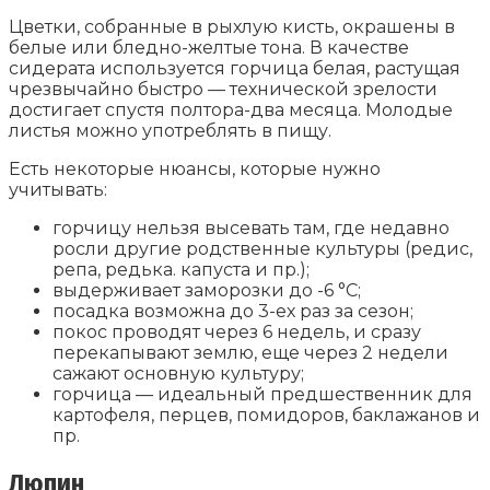
Цветки, собранные в рыхлую кисть, окрашены в
белые или бледно-желтые тона. В качестве
сидерата используется горчица белая, растущая
чрезвычайно быстро — технической зрелости
достигает спустя полтора-два месяца. Молодые
листья можно употреблять в пищу.
Есть некоторые нюансы, которые нужно
учитывать:
горчицу нельзя высевать там, где недавно
росли другие родственные культуры (редис,
репа, редька. капуста и пр.);
выдерживает заморозки до -6 °С;
посадка возможна до 3-ех раз за сезон;
покос проводят через 6 недель, и сразу
перекапывают землю, еще через 2 недели
сажают основную культуру;
горчица — идеальный предшественник для
картофеля, перцев, помидоров, баклажанов и
пр.
Люпин