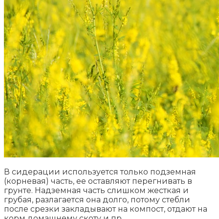
В сидерации используется только подземная
(корневая) часть, ее оставляют перегнивать в
грунте. Надземная часть слишком жесткая и
грубая, разлагается она долго, потому стебли
после срезки закладывают на компост, отдают на
корм домашнему скоту и пр.