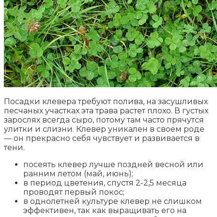
Посадки клевера требуют полива, на засушливых
песчаных участках эта трава растет плохо. В густых
зарослях всегда сыро, потому там часто прячутся
улитки и слизни. Клевер уникален в своем роде
— он прекрасно себя чувствует и развивается в
тени.
посеять клевер лучше поздней весной или
ранним летом (май, июнь);
в период цветения, спустя 2-2,5 месяца
проводят первый покос;
в однолетней культуре клевер не слишком
эффективен, так как выращивать его на