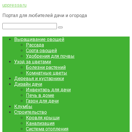
Перейти
uppressa.ru
к
Портал для любителей дачи и огорода
контенту
Поиск:
Выращивание овощей
Рассада
Сорта овощей
Удобрения для почвы
Уход за цветами
Болезни растений
Комнатные цветы
Деревья и кустарники
Дизайн дачи
Инвентарь для дачи
Печь в доме
Газон для дачи
Клумбы
Строительство
Кровля крыши
Канализация
Система отопления