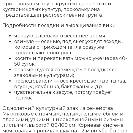
приствольном круге крупных древесных и
кустарниковых культур, поскольку она
предотвращает растрескивание грунта.
Подробности посадки и выращивания вики:
яровую высевают в весеннее время;
озимую — осенью, под снег уходят всходы,
которые с приходом тепла сразу же
продолжают свой рост;
косить и перекапывать можно уже через 40-
50 суток;
рекомендуется совмещать в посадках со
злаковыми культурами;
последователи — все крестоцветные, тыква,
огурцы, клубника, баклажаны и др.;
чувствительна к засухе, потому требует
полива.
Однолетний культурный злак из семейства
Мятликовые с прямым, полым, голым стеблем и
плоскими, узкими, широколинейными сизыми
листьями, высотой 80-100 см. Корневая система
мочковатая, проникающая на 1-2 м вглубь, быстро