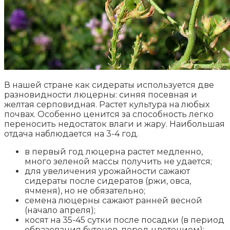
В нашей стране как сидераты используется две
разновидности люцерны: синяя посевная и
желтая серповидная. Растет культура на любых
почвах. Особенно ценится за способность легко
переносить недостаток влаги и жару. Наибольшая
отдача наблюдается на 3-4 год.
в первый год люцерна растет медленно,
много зеленой массы получить не удается;
для увеличения урожайности сажают
сидераты после сидератов (ржи, овса,
ячменя), но не обязательно;
семена люцерны сажают ранней весной
(начало апреля);
косят на 35-45 сутки после посадки (в период
образования бутонов, перед цветением);