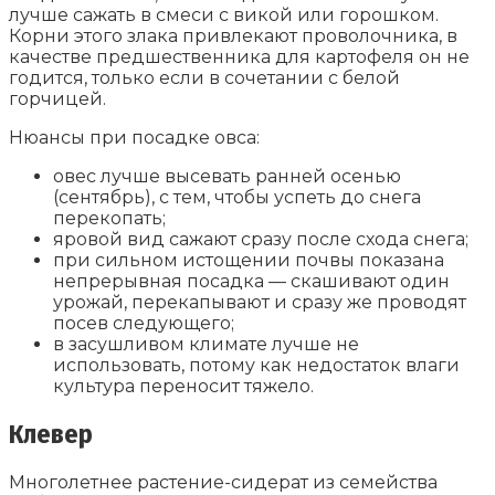
лучше сажать в смеси с викой или горошком.
Корни этого злака привлекают проволочника, в
качестве предшественника для картофеля он не
годится, только если в сочетании с белой
горчицей.
Нюансы при посадке овса:
овес лучше высевать ранней осенью
(сентябрь), с тем, чтобы успеть до снега
перекопать;
яровой вид сажают сразу после схода снега;
при сильном истощении почвы показана
непрерывная посадка — скашивают один
урожай, перекапывают и сразу же проводят
посев следующего;
в засушливом климате лучше не
использовать, потому как недостаток влаги
культура переносит тяжело.
Клевер
Многолетнее растение-сидерат из семейства