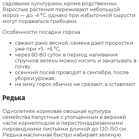
садовыми культурами, кроме родственных.
Взрослые растения переживают небольшой
мороз — до -4 °С, однако при избыточной сырости
могут поражаться грибками.
Особенности посадки гороха:
сажают рано весной, семена дают проростки
уже при +5…+6 °С;
через 60-80 суток в период наливания
стручков зелень можно косить и закапывать в
почву;
осенний посев проводят в сентябре, после
уборки урожая;
на зиму горох обычно не срезают, а оставляют.
Редька
Однолетняя кормовая овощная культура
семейства Капустные с утолщенным в верхней
части корнеплодом и перистонадрезанными
лировидными листьями длиной до 120-150 см.
Редька масличная быстро набирает зеленую