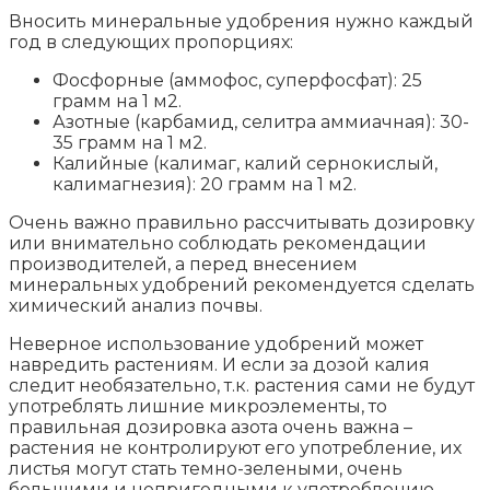
Вносить минеральные удобрения нужно каждый
год в следующих пропорциях:
Фосфорные (аммофос, суперфосфат): 25
грамм на 1 м2.
Азотные (карбамид, селитра аммиачная): 30-
35 грамм на 1 м2.
Калийные (калимаг, калий сернокислый,
калимагнезия): 20 грамм на 1 м2.
Очень важно правильно рассчитывать дозировку
или внимательно соблюдать рекомендации
производителей, а перед внесением
минеральных удобрений рекомендуется сделать
химический анализ почвы.
Неверное использование удобрений может
навредить растениям. И если за дозой калия
следит необязательно, т.к. растения сами не будут
употреблять лишние микроэлементы, то
правильная дозировка азота очень важна –
растения не контролируют его употребление, их
листья могут стать темно-зелеными, очень
большими и непригодными к употреблению.