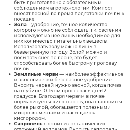
быть приготовлено с обязательным
соблюдением агротехнологии. Компост
вносят весной во время подготовки почвы к
посадке.
Зола
– удобрение, точное количество
которого можно не соблюдать, т.к. растения
используют из нее лишь необходимое для
них количество питательных веществ.
Использовать золу можно лишь в
безветренную погоду. Золой можно и
посыпать снег по весне, это будет
способствовать более быстрому прогреву
почвы.
Земляные черви
— наиболее эффективное
и экологически безопасное удобрение.
Вносить червей нужно весной, когда почва
на глубине 10-15 см прогрелась до +12
градусов. Благодаря червям в почве
нормализуется кислотность, она становится
более рыхлой, обогащается полезными
микроэлементами и насыщается
кислородом.
Сапропель
состоит из органических
отложений водоемов. Вносить сапропель