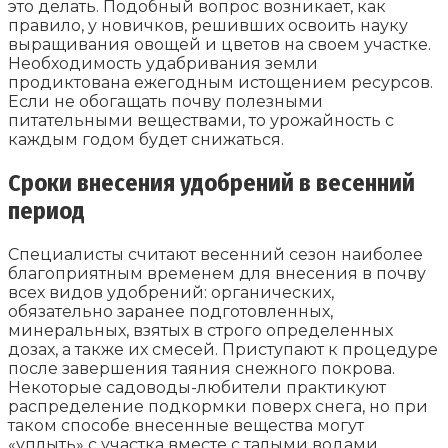
это делать. Подобный вопрос возникает, как
правило, у новичков, решивших освоить науку
выращивания овощей и цветов на своем участке.
Необходимость удабривания земли
продиктована ежегодным истощением ресурсов.
Если не обогащать почву полезными
питательными веществами, то урожайность с
каждым годом будет снижаться.
Сроки внесения удобрений в весенний
период
Специалисты считают весенний сезон наиболее
благоприятным временем для внесения в почву
всех видов удобрений: органических,
обязательно заранее подготовленных,
минеральных, взятых в строго определенных
дозах, а также их смесей. Приступают к процедуре
после завершения таяния снежного покрова.
Некоторые садоводы-любители практикуют
распределение подкормки поверх снега, но при
таком способе внесенные вещества могут
«уплыть» с участка вместе с талыми водами.