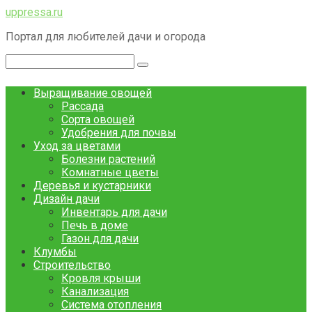
Перейти
uppressa.ru
к
Портал для любителей дачи и огорода
контенту
Поиск:
Выращивание овощей
Рассада
Сорта овощей
Удобрения для почвы
Уход за цветами
Болезни растений
Комнатные цветы
Деревья и кустарники
Дизайн дачи
Инвентарь для дачи
Печь в доме
Газон для дачи
Клумбы
Строительство
Кровля крыши
Канализация
Система отопления