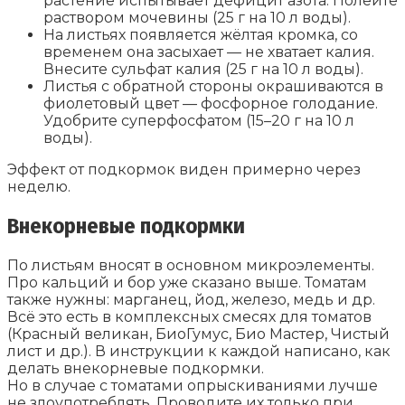
растение испытывает дефицит азота. Полейте
раствором мочевины (25 г на 10 л воды).
На листьях появляется жёлтая кромка, со
временем она засыхает — не хватает калия.
Внесите сульфат калия (25 г на 10 л воды).
Листья с обратной стороны окрашиваются в
фиолетовый цвет — фосфорное голодание.
Удобрите суперфосфатом (15–20 г на 10 л
воды).
Эффект от подкормок виден примерно через
неделю.
Внекорневые подкормки
По листьям вносят в основном микроэлементы.
Про кальций и бор уже сказано выше. Томатам
также нужны: марганец, йод, железо, медь и др.
Всё это есть в комплексных смесях для томатов
(Красный великан, БиоГумус, Био Мастер, Чистый
лист и др.). В инструкции к каждой написано, как
делать внекорневые подкормки.
Но в случае с томатами опрыскиваниями лучше
не злоупотреблять. Проводите их только при