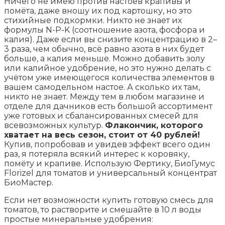
Ничего не имею против настоев крапивы и
помёта, даже вношу их под картошку, но это
стихийные подкормки. Никто не знает их
формулы N-P-K (соотношение азота, фосфора и
калия). Даже если вы снизите концентрацию в 2–
3 раза, чем обычно, всё равно азота в них будет
больше, а калия меньше. Можно добавить золу
или калийное удобрение, но это нужно делать с
учётом уже имеющегося количества элементов в
вашем самодельном настое. А сколько их там,
никто не знает. Между тем в любом магазине и
отделе для дачников есть большой ассортимент
уже готовых и сбалансированных смесей для
всевозможных культур.
Флакончик, которого
хватает на весь сезон, стоит от 40 рублей!
Купив, попробовав и увидев эффект всего один
раз, я потеряла всякий интерес к коровяку,
помёту и крапиве. Использую Фертику, БиоГумус
Florizel для томатов и универсальный концентрат
БиоМастер.
Если нет возможности купить готовую смесь для
томатов, то растворите и смешайте в 10 л воды
простые минеральные удобрения: