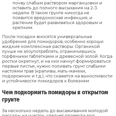
почву слабым раствором марганцовки и
оставить до полного высыхания на 2-3
недели. В таком грунте никогда не
появится вредоносная инфекция, и
растение будет развиваться здоровым и
крепким.
После посадки вносятся универсальные
удобрения для помидоров, особенно хороши
жидкие комплексные растворы. Органикой
лучше не злоупотреблять, ограничившись
торфяными таблетками и древесной золой. Когда
ростки окрепнут, и на них начнут формироваться
первые листья, нужно поливать грунт слабыми
настоями трав (крапивы, мать-мачехи,
подорожник и т.д.), что скажется на выносливости
и устойчивости помидоров к болезням.
Чем подкормить помидоры в открытом
грунте
За несколько недель до высаживания молодой
рассады на участок, следует провести ряд