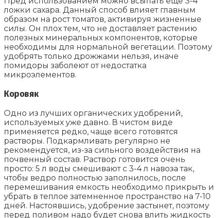
Пред использованием можно всыпать еще 3-4
ложки сахара. Данный способ влияет главным
образом на рост томатов, активируя жизненные
силы. Он плох тем, что не доставляет растению
полезных минеральных компонентов, которые
необходимы для нормальной вегетации. Поэтому
удобрять только дрожжами нельзя, иначе
помидоры заболеют от недостатка
микроэлементов.
Коровяк
Одно из лучших органических удобрений,
используемых уже давно. В чистом виде
применяется редко, чаще всего готовятся
растворы. Подкармливать регулярно не
рекомендуется, из-за сильного воздействия на
почвенный состав. Раствор готовится очень
просто: 5 л воды смешивают с 3-4 л навоза так,
чтобы ведро полностью заполнилось, после
перемешивания емкость необходимо прикрыть и
убрать в теплое затемненное пространство на 7-10
дней. Настоявшись, удобрение застынет, поэтому
перед поливом надо будет снова влить жидкость