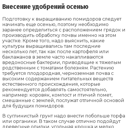
Внесение удобрений осенью
Подготовку к выращиванию помидоров следует
начинать еще осенью, поэтому необходимо
заранее определиться с расположением грядок и
производить обработку почвы именно на этом
участке. Кроме того, надо выяснить, какие
культуры выращивались там последние
несколько лет, так как после картофеля или
баклажанов в земле часто накапливаются
вредоносные бактерии, приводящие к тяжелым
родственным с томатами болезням. Растению
требуется плодородная, черноземная почва с
высоким содержанием питательных веществ
естественного происхождения, которые
рекомендуется добавлять самостоятельно,
например: коровяк, компост и птичий помет,
смешанные с землей, послужат отличной основой
для будущих помидоров.
В суглинистый грунт надо внести побольше торфа
или органики. В таком случае отлично подойдут
древесные опилки, угольная крошка и мелко