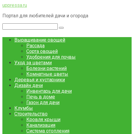
Перейти
uppressa.ru
к
Портал для любителей дачи и огорода
контенту
Поиск:
Выращивание овощей
Рассада
Сорта овощей
Удобрения для почвы
Уход за цветами
Болезни растений
Комнатные цветы
Деревья и кустарники
Дизайн дачи
Инвентарь для дачи
Печь в доме
Газон для дачи
Клумбы
Строительство
Кровля крыши
Канализация
Система отопления