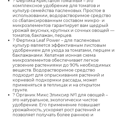
? Фертика Кристалон томатный – это
комплексное удобрение для томатов и
культур семейства пасленовых. Простое в
использовании, водорастворимое средство
со сбалансированным составом микро- и
микроэлементов гарантирует вам щедрый
урожай вкусных, крупных и сочных овощей —
томатов, баклажан, перцев.
? Фертика Leaf Power – для пасленовых
культур является эффективным листовым
удобрением для ухода за томатами, перцем и
баклажанами. Хелатная ионная схема
микроэлементов обеспечивает легкое
усвоение растениями до 90% необходимых
веществ. Водорастворимое средство
подходит для опрыскивания растений и
корневой подкормки рассады, может
применяться в теплицах и на открытом
грунте.
? Органик Микс Эликсир №1 для овощей –
это натуральное, экологически чистое
удобрение. Его применение повышает
урожайность, ускоряет рост растений и
позволяет получать более раннюю и