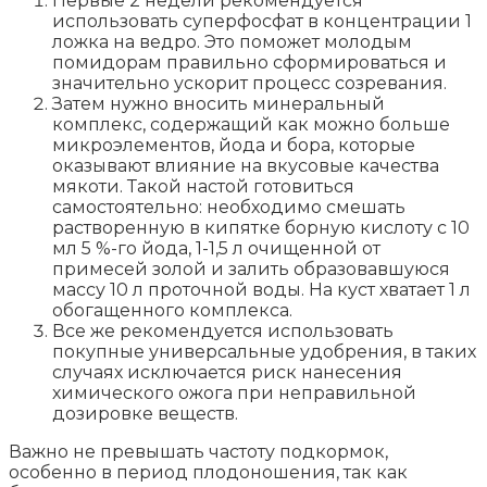
Первые 2 недели рекомендуется
использовать суперфосфат в концентрации 1
ложка на ведро. Это поможет молодым
помидорам правильно сформироваться и
значительно ускорит процесс созревания.
Затем нужно вносить минеральный
комплекс, содержащий как можно больше
микроэлементов, йода и бора, которые
оказывают влияние на вкусовые качества
мякоти. Такой настой готовиться
самостоятельно: необходимо смешать
растворенную в кипятке борную кислоту с 10
мл 5 %-го йода, 1-1,5 л очищенной от
примесей золой и залить образовавшуюся
массу 10 л проточной воды. На куст хватает 1 л
обогащенного комплекса.
Все же рекомендуется использовать
покупные универсальные удобрения, в таких
случаях исключается риск нанесения
химического ожога при неправильной
дозировке веществ.
Важно не превышать частоту подкормок,
особенно в период плодоношения, так как