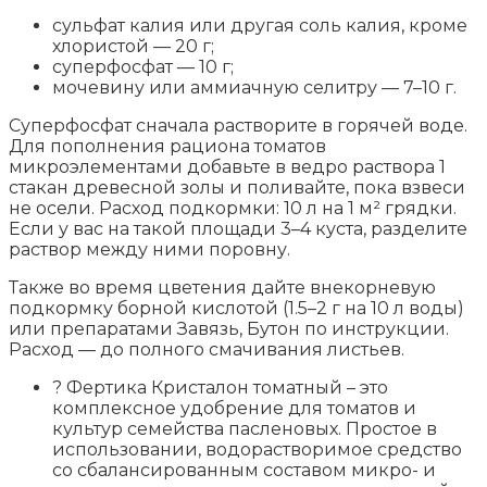
сульфат калия или другая соль калия, кроме
хлористой — 20 г;
суперфосфат — 10 г;
мочевину или аммиачную селитру — 7–10 г.
Суперфосфат сначала растворите в горячей воде.
Для пополнения рациона томатов
микроэлементами добавьте в ведро раствора 1
стакан древесной золы и поливайте, пока взвеси
не осели. Расход подкормки: 10 л на 1 м² грядки.
Если у вас на такой площади 3–4 куста, разделите
раствор между ними поровну.
Также во время цветения дайте внекорневую
подкормку борной кислотой (1.5–2 г на 10 л воды)
или препаратами Завязь, Бутон по инструкции.
Расход — до полного смачивания листьев.
? Фертика Кристалон томатный – это
комплексное удобрение для томатов и
культур семейства пасленовых. Простое в
использовании, водорастворимое средство
со сбалансированным составом микро- и