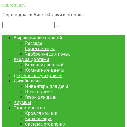
Перейти
uppressa.ru
к
Портал для любителей дачи и огорода
контенту
Поиск:
Выращивание овощей
Рассада
Сорта овощей
Удобрения для почвы
Уход за цветами
Болезни растений
Комнатные цветы
Деревья и кустарники
Дизайн дачи
Инвентарь для дачи
Печь в доме
Газон для дачи
Клумбы
Строительство
Кровля крыши
Канализация
Система отопления