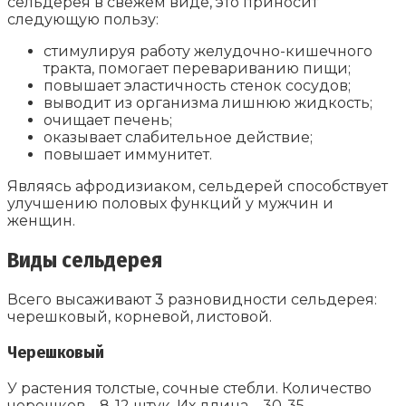
сельдерея в свежем виде, это приносит
следующую пользу:
стимулируя работу желудочно-кишечного
тракта, помогает перевариванию пищи;
повышает эластичность стенок сосудов;
выводит из организма лишнюю жидкость;
очищает печень;
оказывает слабительное действие;
повышает иммунитет.
Являясь афродизиаком, сельдерей способствует
улучшению половых функций у мужчин и
женщин.
Виды сельдерея
Всего высаживают 3 разновидности сельдерея:
черешковый, корневой, листовой.
Черешковый
У растения толстые, сочные стебли. Количество
черешков – 8-12 штук. Их длина – 30-35