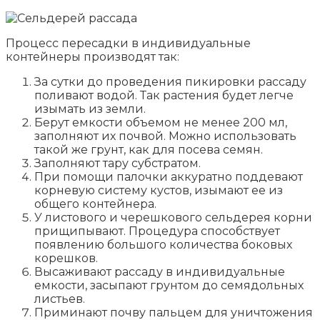
Процесс пересадки в индивидуальные
контейнеры производят так:
За сутки до проведения пикировки рассаду
поливают водой. Так растения будет легче
изымать из земли.
Берут емкости объемом не менее 200 мл,
заполняют их почвой. Можно использовать
такой же грунт, как для посева семян.
Заполняют тару субстратом.
При помощи палочки аккуратно поддевают
корневую систему кустов, изымают ее из
общего контейнера.
У листового и черешкового сельдерея корни
прищипывают. Процедура способствует
появлению большого количества боковых
корешков.
Высаживают рассаду в индивидуальные
емкости, засыпают грунтом до семядольных
листьев.
Приминают почву пальцем для уничтожения