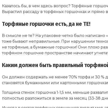
Казалось бы, в чем здесь вопрос? Торфяные горшо
Вырастил рассаду в торфяных горшочках и прямо 
Торфяные горшочки есть, да не ТЕ!
В смысле не те? На упаковке четко было написан
тоже бывают неправильные. При нарушении технол
не торфяные, а бумажные горшочки! Они плохо разл
торфяном горшочке пространстве начинают угнетать
Каким должен быть правильный торфяно
Он должен содержать не менее 70% торфа и 30 % до
становятся бумажными или картонными горшочкам
Толщина стенок горшочка 1-1,5 мм, меньше развал
полностью разложиться в земле за месяц (33-38 дн
Иногда в состав торфяных горшочков входит мел, эт