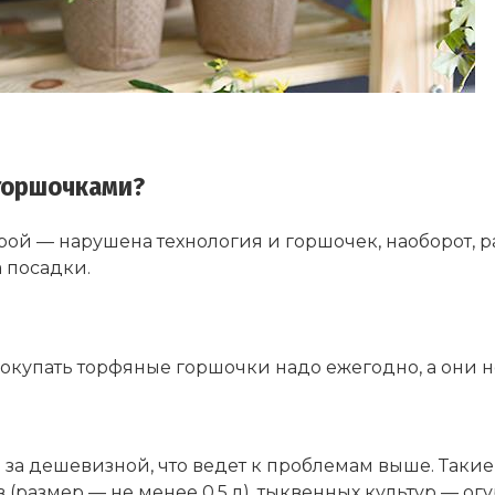
 горшочками?
рой — нарушена технология и горшочек, наоборот, р
 посадки.
Покупать торфяные горшочки надо ежегодно, а они н
ь за дешевизной, что ведет к проблемам выше. Таки
азмер — не менее 0,5 л), тыквенных культур — огурцо