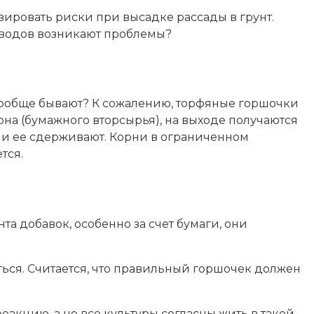
ировать риски при высадке рассады в грунт.
товодов возникают проблемы?
 вообще бывают? К сожалению, торфяные горшочки
а (бумажного вторсырья), на выходе получаются
 они ее сдерживают. Корни в ограниченном
тся.
а добавок, особенно за счет бумаги, они
ться. Считается, что правильный горшочек должен
еакцию, а не все культуры согласны жить в такой