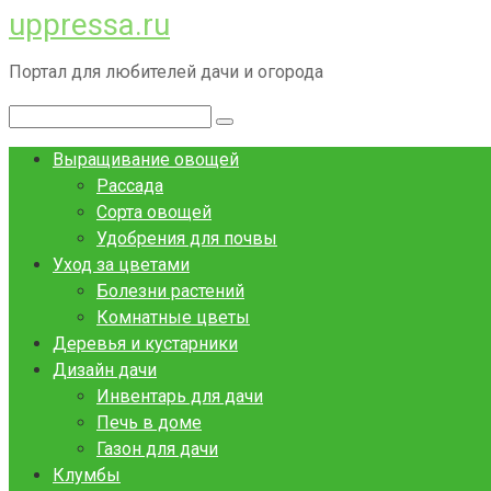
uppressa.ru
Перейти
к
Портал для любителей дачи и огорода
контенту
Поиск:
Выращивание овощей
Рассада
Сорта овощей
Удобрения для почвы
Уход за цветами
Болезни растений
Комнатные цветы
Деревья и кустарники
Дизайн дачи
Инвентарь для дачи
Печь в доме
Газон для дачи
Клумбы