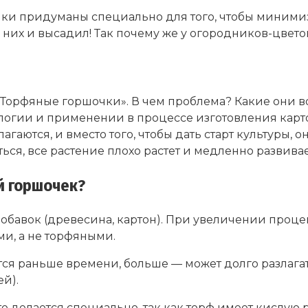
чки придуманы специально для того, чтобы минимиз
в них и высадил! Так почему же у огородников-цве
о «Торфяные горшочки». В чем проблема? Какие они
огии и применении в процессе изготовления картон
агаются, и вместо того, чтобы дать старт культуры,
ся, все растение плохо растет и медленно развивае
й горшочек?
бавок (древесина, картон). При увеличении процент
и, а не торфяными.
ится раньше времени, больше — может долго разлага
ей).
о делается специально, так как торф имеет кислую р