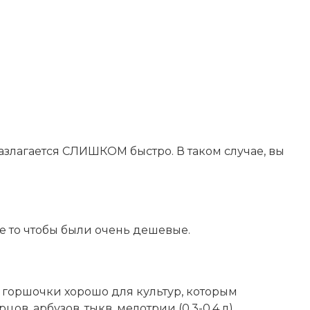
азлагается СЛИШКОМ быстро. В таком случае, вы
е то чтобы были очень дешевые.
е горшочки хорошо для культур, которым
в, арбузов, тыкв, мелотрии (0,3-0,4 л).