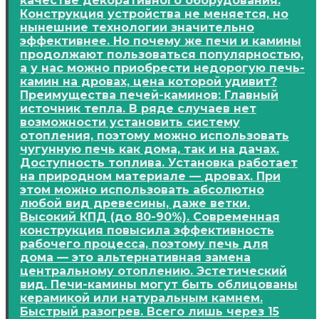
качестве декоративного оборудования.
Конструкция устройства не меняется, но
нынешние технологии значительно
эффективнее. Но почему же печи и камины
продолжают пользоваться популярностью,
а у нас можно приобрести недорогую печь-
камин на дровах, цена которой удивит?
Преимущества печей-каминов: Главный
источник тепла. В ряде случаев нет
возможности установить систему
отопления, поэтому можно использовать
чугунную печь как дома, так и на дачах.
Доступность топлива. Установка работает
на природном материале — дровах. При
этом можно использовать абсолютно
любой вид древесины, даже ветки.
Высокий КПД (до 80-90%). Современная
конструкция повысила эффективность
рабочего процесса, поэтому печь для
дома — это альтернативная замена
центральному отоплению. Эстетический
вид. Печи-камины могут быть облицованы
керамикой или натуральным камнем.
Быстрый разогрев. Всего лишь через 15