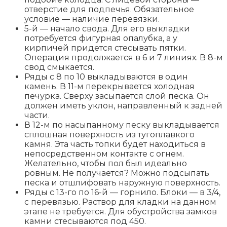
отверстие для подпечья. Обязательное
условие — наличие перевязки.
5-й — начало свода. Для его выкладки
потребуется фигурная опалубка, а у
кирпичей придется стесывать пятки.
Операция продолжается в 6 и 7 линиях. В 8-м
свод смыкается.
Ряды с 8 по 10 выкладываются в один
камень. В 11-м перекрывается холодная
печурка. Сверху засыпается слой песка. Он
должен иметь уклон, направленный к задней
части.
В 12-м по насыпанному песку выкладывается
сплошная поверхность из тугоплавкого
камня. Эта часть топки будет находиться в
непосредственном контакте с огнем.
Желательно, чтобы пол был идеально
ровным. Не получается? Можно подсыпать
песка и отшлифовать наружную поверхность.
Ряды с 13-го по 16-й — горнило. Блоки — в 3/4,
с перевязью. Раствор для кладки на данном
этапе не требуется. Для обустройства замков
камни стесываются под 450.