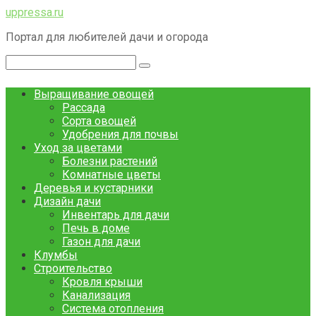
Перейти
uppressa.ru
к
Портал для любителей дачи и огорода
контенту
Поиск:
Выращивание овощей
Рассада
Сорта овощей
Удобрения для почвы
Уход за цветами
Болезни растений
Комнатные цветы
Деревья и кустарники
Дизайн дачи
Инвентарь для дачи
Печь в доме
Газон для дачи
Клумбы
Строительство
Кровля крыши
Канализация
Система отопления