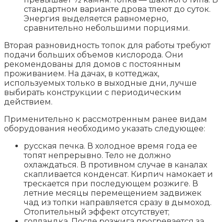
стандартном варианте дрова тлеют до суток.
Энергия выделяется равномерно,
сравнительно небольшими порциями.
Вторая разновидность топок для работы требуют
подачи больших объемов кислорода. Они
рекомендованы для домов с постоянным
проживанием. На дачах, в коттеджах,
используемых только в выходные дни, лучше
выбирать конструкции с периодическим
действием.
Применительно к рассмотренным ранее видам
оборудования необходимо указать следующее:
русская печка. В холодное время года ее
топят непрерывно. Тело не должно
охлаждаться. В противном случае в каналах
скапливается конденсат. Кирпич намокает и
трескается при последующем розжиге. В
летние месяцы перемещением задвижек
чад из топки направляется сразу в дымоход.
Отопительный эффект отсутствует;
голландка. После розжига прогревается за