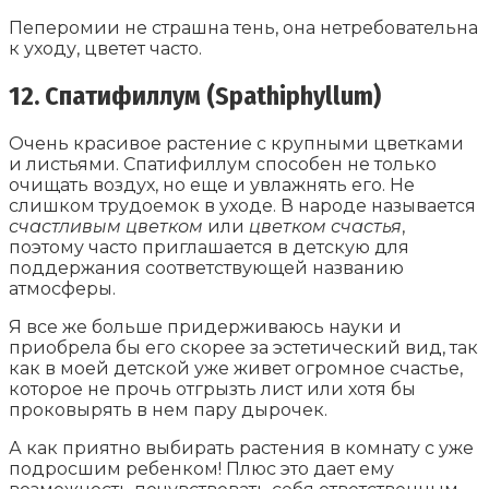
Пеперомии не страшна тень, она нетребовательна
к уходу, цветет часто.
12. Спатифиллум (Spathiphyllum)
Очень красивое растение с крупными цветками
и листьями. Спатифиллум способен не только
очищать воздух, но еще и увлажнять его. Не
слишком трудоемок в уходе. В народе называется
счастливым цветком
или
цветком счастья
,
поэтому часто приглашается в детскую для
поддержания соответствующей названию
атмосферы.
Я все же больше придерживаюсь науки и
приобрела бы его скорее за эстетический вид, так
как в моей детской уже живет огромное счастье,
которое не прочь отгрызть лист или хотя бы
проковырять в нем пару дырочек.
А как приятно выбирать растения в комнату с уже
подросшим ребенком! Плюс это дает ему