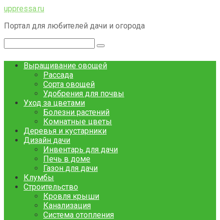
Перейти
uppressa.ru
к
Портал для любителей дачи и огорода
контенту
Поиск:
Выращивание овощей
Рассада
Сорта овощей
Удобрения для почвы
Уход за цветами
Болезни растений
Комнатные цветы
Деревья и кустарники
Дизайн дачи
Инвентарь для дачи
Печь в доме
Газон для дачи
Клумбы
Строительство
Кровля крыши
Канализация
Система отопления