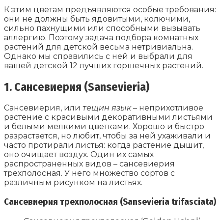
К этим цветам предъявляются особые требования:
они не должны быть ядовитыми, колючими,
сильно пахнущими или способными вызывать
аллергию. Поэтому задача подбора комнатных
растений для детской весьма нетривиальна.
Однако мы справились с ней и выбрали для
вашей детской 12 лучших горшечных растений.
1. Сансевиерия (Sansevieria)
Сансевиерия, или
тещин язык
– неприхотливое
растение с красивыми декоративными листьями
и белыми мелкими цветками. Хорошо и быстро
разрастается, но любит, чтобы за ней ухаживали и
часто протирали листья: когда растение дышит,
оно очищает воздух. Один их самых
распространенных видов – сансевиерия
трехполосная. У него множество сортов с
различным рисунком на листьях.
Сансевиерия
трехполосная (Sansevieria trifasciata)