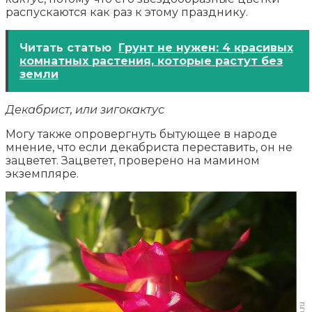
распускаются как раз к этому празднику.
Читать статью
Грунт не нужен: 4 красивых
комнатных растения, которые растут без
земли
Декабрист, или зигокактус
Могу также опровергнуть бытующее в народе
мнение, что если декабриста переставить, он не
зацветет. Зацветет, проверено на мамином
экземпляре.