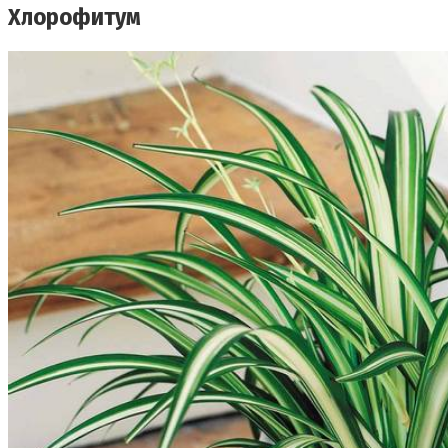
Хлорофитум