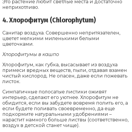
Это растение любит светлые места и достаточно
неприхотливо.
4. Хлорофитум (Chlorophytum
)
Санитар воздуха. Совершенно непритязателен,
цветет мелкими миленькими белыми
цветочками.
Хлорофитумы в кашпо
Хлорофитум, как губка, высасывает из воздуха
примеси вредных веществ, пыли, отдавая взамен
чистый кислород. Не опасен, даже если пожевать
листок.
Симпатичные полосатые листики оживят
интерьер, сделают его уютнее. Хлорофитум не
обидится, если вы забудете вовремя полить его, а
если будете поливать своевременно, да еще
подкормите натуральными удобрениями –
нарастит намного больше листвы (соответственно,
воздух в детской станет чище).