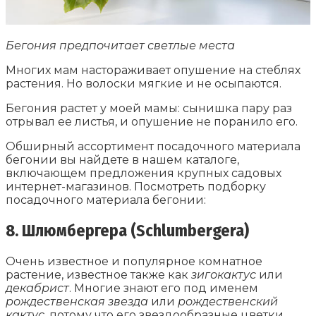
Бегония предпочитает светлые места
Многих мам настораживает опушение на стеблях
растения. Но волоски мягкие и не осыпаются.
Бегония растет у моей мамы: сынишка пару раз
отрывал ее листья, и опушение не поранило его.
Обширный ассортимент посадочного материала
бегонии вы найдете в нашем каталоге,
включающем предложения крупных садовых
интернет-магазинов. Посмотреть подборку
посадочного материала бегонии:
8. Шлюмбергера (Schlumbergera)
Очень известное и популярное комнатное
растение, известное также как
зигокактус
или
декабрист
. Многие знают его под именем
рождественская звезда
или
рождественский
кактус
, потому что его звездообразные цветки