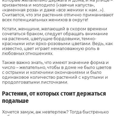
которые желательно держать и дома, и на улице –
хризантема и молодило («заячья капуста»,
«каменная роза» и даже «все женихи к нам…»).
Считается, что эти растения отлично приманивают
всех потенциальных женихов в округе!
Кстати, женщине, желающей в скором времени
сочетаться браком, следует обращать внимание
на растения, цветущие бордовыми, темно-
красными или ярко-розовыми цветами. Ведь, как
известно, цвет играет немаловажную роль в
любовных отношениях.
Также важно знать, что имеют значение форма и
число – желательно, чтобы в доме не было цветов
с острыми и колючими окончаниями и было
одинаковое количество растений с круглыми и
продолговатыми листочками.
Растения, от которых стоит держаться
подальше
Хочется замуж, аж невтерпеж? Тогда быстренько