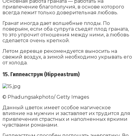
Основная работа граната — работать на
привлечение благополучия, в основе которого
всегда лежит только доверительная любовь.
Гранат иногда дает волшебные плоды. По
поверьям, если оба супруга съедят плод граната,
то это упрочит отношения между ними, а любовь
сделается очень крепкой.
Летом деревце рекомендуется выносить на
свежий воздух, а зимой необходимо укрывать его
от холода.
15. Гиппеаструм (Hippeastrum)
© Phadungsakphoto/ Getty Images
Данный цветок имеет особое магическое
влияние на мужчин и заставляет их трудится для
привлечения страстных и наполненных яркими
чувствами романами.
Гиппеаструм способен поглощать энергетику. Во