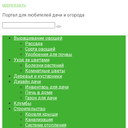
Перейти
uppressa.ru
к
Портал для любителей дачи и огорода
контенту
Поиск:
Выращивание овощей
Рассада
Сорта овощей
Удобрения для почвы
Уход за цветами
Болезни растений
Комнатные цветы
Деревья и кустарники
Дизайн дачи
Инвентарь для дачи
Печь в доме
Газон для дачи
Клумбы
Строительство
Кровля крыши
Канализация
Система отопления