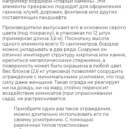
например бордюры «старый камень». Эти
элементы прекрасно подходят для оформления
газонов, клумб, дорожек, фонтанов или других
составляющих ландшафта.
Производители выпускают его в основном серого
цвета (под покраску), в упаковках по 12 штук
(примерная длина 3,6 м). Поскольку высота
одного элемента всего 10 сантиметров, бордюр
можно укладывать в два ряда. Снаружи он
отлично имитирует структуру кирпича или камня,
крепиться металлическими стержнями, а
поверхность может быть окрашена в любой цвет.
Вес блоков (2,6 кг упаковка) позволяет соорудить
ограждение с минимальными усилиями, что под
силу даже женщине. Такая ограда не реагирует
ни на дождь, ни на жару, стойко переносит
воздействие химикатов (при опрыскивании
сада), не растрескивается.
Приобретя один раз такое ограждение,
можно длительно использовать его по
своему усмотрению. С помощью
различных типов пластиковых