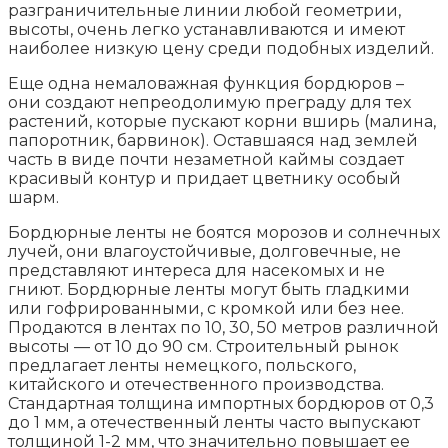
разграничительные линии любой геометрии,
высоты, очень легко устанавливаются и имеют
наиболее низкую цену среди подобных изделий.
Еще одна немаловажная функция бордюров –
они создают непреодолимую преграду для тех
растений, которые пускают корни вширь (малина,
папоротник, барвинок). Оставшаяся над землей
часть в виде почти незаметной каймы создает
красивый контур и придает цветнику особый
шарм.
Бордюрные ленты не боятся морозов и солнечных
лучей, они влагоустойчивые, долговечные, не
представляют интереса для насекомых и не
гниют. Бордюрные ленты могут быть гладкими
или гофрированными, с кромкой или без нее.
Продаются в лентах по 10, 30, 50 метров различной
высоты — от 10 до 90 см. Строительный рынок
предлагает ленты немецкого, польского,
китайского и отечественного производства.
Стандартная толщина импортных бордюров от 0,3
до 1 мм, а отечественный ленты часто выпускают
толщиной 1-2 мм, что значительно повышает ее