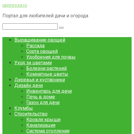
Перейти
uppressa.ru
к
Портал для любителей дачи и огорода
контенту
Поиск:
Выращивание овощей
Рассада
Сорта овощей
Удобрения для почвы
Уход за цветами
Болезни растений
Комнатные цветы
Деревья и кустарники
Дизайн дачи
Инвентарь для дачи
Печь в доме
Газон для дачи
Клумбы
Строительство
Кровля крыши
Канализация
Система отопления