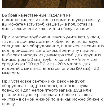
Выбрав качественные изделия из
полипропилена и создав герметичную развязку,
вы можете часть труб «зашить» в пол, оставив
лишь технические люки для обслуживания
При монтаже труб очень важно учитывать уклон,
так как в дачных домиках обычно не используют
специальное оборудование, и движение сливных
вод происходит самотеком. Величину наклона
выбирают исходя из диаметра труб: для крупных
(диаметром 150 мм) труб – около 8 мм/пог.м, для
средних (от 100 до 110 мм) – 20 мм/пог.м, для
изделий с минимальным сечением (50 мм) – 30
мм/пог.м.
При установке сантехники рекомендуют
оборудовать гидрозатворы, которые служат
ловушкой для неприятного запаха. Душ или
раковины лучше располагать более высоко, а
унитаз – в самой низкой точке, как можно ближе к
стояку.