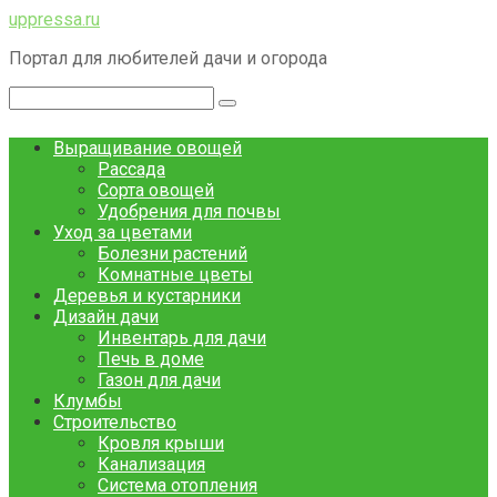
Перейти
uppressa.ru
к
Портал для любителей дачи и огорода
контенту
Поиск:
Выращивание овощей
Рассада
Сорта овощей
Удобрения для почвы
Уход за цветами
Болезни растений
Комнатные цветы
Деревья и кустарники
Дизайн дачи
Инвентарь для дачи
Печь в доме
Газон для дачи
Клумбы
Строительство
Кровля крыши
Канализация
Система отопления