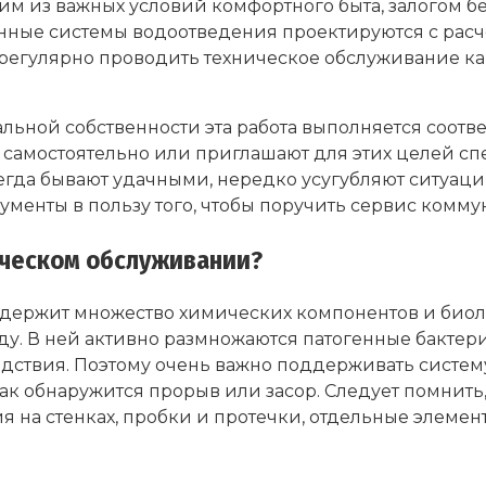
им из важных условий комфортного быта, залогом
нные системы водоотведения проектируются с расч
 регулярно проводить техническое обслуживание ка
льной собственности эта работа выполняется соотв
самостоятельно или приглашают для этих целей сп
сегда бывают удачными, нередко усугубляют ситуац
гументы в пользу того, чтобы поручить сервис ком
ическом обслуживании?
держит множество химических компонентов и биол
у. В ней активно размножаются патогенные бактер
ствия. Поэтому очень важно поддерживать систем
ак обнаружится прорыв или засор. Следует помнить,
ия на стенках, пробки и протечки, отдельные элеме