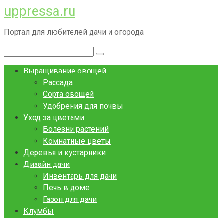
uppressa.ru
Перейти
к
Портал для любителей дачи и огорода
контенту
Поиск:
Выращивание овощей
Рассада
Сорта овощей
Удобрения для почвы
Уход за цветами
Болезни растений
Комнатные цветы
Деревья и кустарники
Дизайн дачи
Инвентарь для дачи
Печь в доме
Газон для дачи
Клумбы