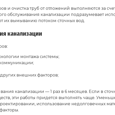
в и очистка труб от отложений выполняются за сче
ого обслуживания канализации подразумевает испо
ют их вымыванию потоком сточных вод.
ия канализации
ров:
хнологии монтажа системы;
ы коммуникации;
других внешних факторов;
ания канализации — 1 раз в 6 месяцев. Если в ст
еств, эти работы придется выполнять чаще. Умен
роектировании, использование недолговечных мате
факторы.