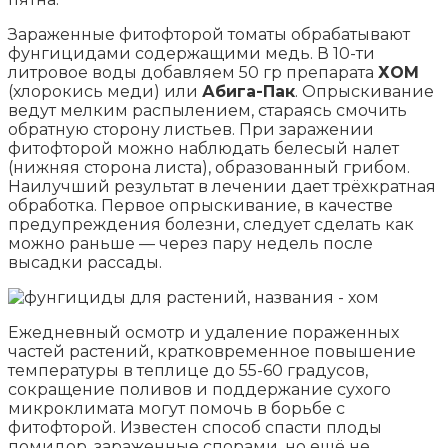
Зараженные фитофторой томаты обрабатывают
фунгицидами содержащими медь. В 10-ти
литровое воды добавляем 50 гр препарата
ХОМ
(хлорокись меди) или
Абига-Пак
. Опрыскивание
ведут мелким распылением, стараясь смочить
обратную сторону листьев. При заражении
фитофторой можно наблюдать белесый налет
(нижняя сторона листа), образованный грибом.
Наилучший результат в лечении дает трёхкратная
обработка. Первое опрыскивание, в качестве
предупреждения болезни, следует сделать как
можно раньше — через пару недель после
высадки рассады.
Ежедневный осмотр и удаление пораженных
частей растений, кратковременное повышение
температуры в теплице до 55-60 градусов,
сокращение поливов и поддержание сухого
микроклимата могут помочь в борьбе с
фитофторой. Известен способ спасти плоды
помидор, зараженные спорами, но ещё не