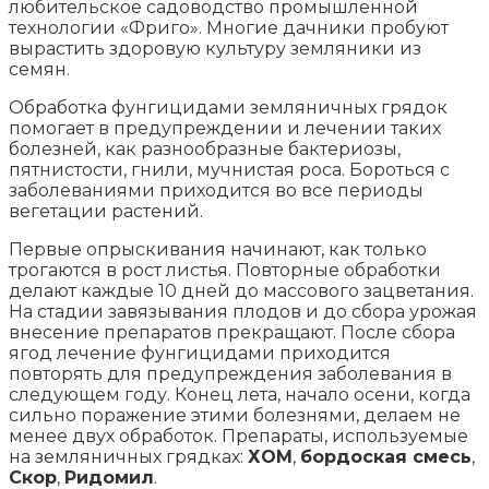
любительское садоводство промышленной
технологии «Фриго». Многие дачники пробуют
вырастить здоровую культуру земляники из
семян.
Обработка фунгицидами земляничных грядок
помогает в предупреждении и лечении таких
болезней, как разнообразные бактериозы,
пятнистости, гнили, мучнистая роса. Бороться с
заболеваниями приходится во все периоды
вегетации растений.
Первые опрыскивания начинают, как только
трогаются в рост листья. Повторные обработки
делают каждые 10 дней до массового зацветания.
На стадии завязывания плодов и до сбора урожая
внесение препаратов прекращают. После сбора
ягод лечение фунгицидами приходится
повторять для предупреждения заболевания в
следующем году. Конец лета, начало осени, когда
сильно поражение этими болезнями, делаем не
менее двух обработок. Препараты, используемые
на земляничных грядках:
ХОМ
,
бордоская смесь
,
Скор
,
Ридомил
.