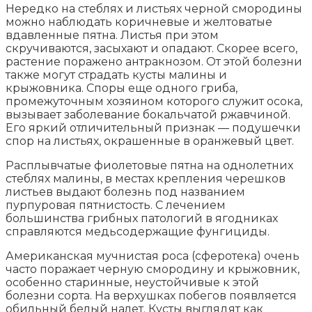
Нередко на стеблях и листьях черной смородины
можно наблюдать коричневые и желтоватые
вдавленные пятна. Листья при этом
скручиваются, засыхают и опадают. Скорее всего,
растение поражено антракнозом. От этой болезни
также могут страдать кусты малины и
крыжовника. Споры еще одного гриба,
промежуточным хозяином которого служит осока,
вызывает заболевание бокальчатой ржавчиной.
Его яркий отличительный признак — подушечки
спор на листьях, окрашенные в оранжевый цвет.
Расплывчатые фиолетовые пятна на однолетних
стеблях малины, в местах крепления черешков
листьев выдают болезнь под названием
пурпуровая пятнистость. С лечением
большинства грибных патологий в ягодниках
справляются медьсодержащие фунгициды.
Американская мучнистая роса (сферотека) очень
часто поражает черную смородину и крыжовник,
особенно старинные, неустойчивые к этой
болезни сорта. На верхушках побегов появляется
обильный белый налет. Кусты выглядят как