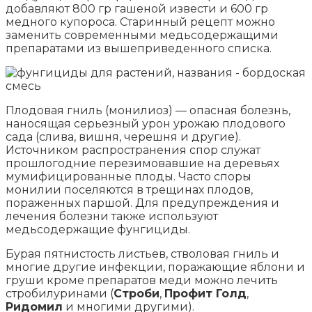
добавляют 800 гр гашеной извести и 600 гр
медного купороса. Старинный рецепт можно
заменить современными медьсодержащими
препаратами из вышеприведенного списка.
Плодовая гниль (монилиоз) — опасная болезнь,
наносящая серьезный урон урожаю плодового
сада (слива, вишня, черешня и другие).
Источником распространения спор служат
прошлогодние перезимовавшие на деревьях
мумифицированные плоды. Часто споры
монилии поселяются в трещинах плодов,
пораженных паршой. Для предупреждения и
лечения болезни также используют
медьсодержащие фунгициды.
Бурая пятнистость листьев, стволовая гниль и
многие другие инфекции, поражающие яблони и
груши кроме препаратов меди можно лечить
стробилуринами (
Строби
,
Профит Голд
,
Ридомил
и многими другими).