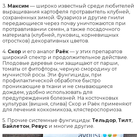
3.
Максим
— широко известный среди любителей
выращивания картофеля протравитель клубней,
сохранённых зимой. Фузариоз и другие гнили
передающиеся через почву уничтожаются при
протравливании семян, а также посадочного
материала (клубней, луковиц, корневищных
отростков) декоративных цветов.
4.
Скор
и его аналог
Раёк
— у этих препаратов
широкий спектр и продолжительное действие.
Плодовые деревья они защищают от парши,
томаты от фитофторы, черную смородину от
мучнистой росы. Эти фунгициды, при
профилактической обработке быстро
проникающие в ткани и не смывающиеся
дождем, удобно использовать для
предупреждения болезней. На косточковых
культурах (вишня, слива) Скор и Раёк применяют
для лечения коккомикоза, клястероспориоза.
5. Прочие системные фунгициды:
Тельдор
,
Тилт
,
Байлетон
,
Ревус
и многие другие.