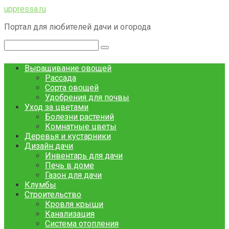
Перейти
uppressa.ru
к
Портал для любителей дачи и огорода
контенту
Поиск:
Выращивание овощей
Рассада
Сорта овощей
Удобрения для почвы
Уход за цветами
Болезни растений
Комнатные цветы
Деревья и кустарники
Дизайн дачи
Инвентарь для дачи
Печь в доме
Газон для дачи
Клумбы
Строительство
Кровля крыши
Канализация
Система отопления