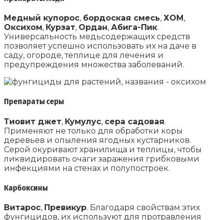
Медный купорос
,
бордоская смесь
,
ХОМ
,
Оксихом
,
Курзат
,
Ордан
,
Абига-Пик
.
Универсальность медьсодержащих средств
позволяет успешно использовать их на даче в
саду, огороде, теплице для лечения и
предупреждения множества заболеваний.
Препараты серы
Тиовит джет
,
Кумулус
,
сера садовая
.
Применяют не только для обработки коры
деревьев и опыления ягодных кустарников.
Серой окуривают хранилища и теплицы, чтобы
ликвидировать очаги заражения грибковыми
инфекциями на стенах и полупостроек.
Карбоксины
Витарос
,
Превикур
. Благодаря свойствам этих
фунгицидов, их используют для протравления