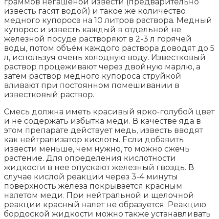
граммов негашёной извести (предварительно
известь гасят водой) и такое же количество
медного купороса на 10 литров раствора. Медный
купорос и известь каждый в отдельной не
железной посуде растворяют в 2-3 л горячей
воды, потом объём каждого раствора доводят до 5
л, используя очень холодную воду. Известковый
раствор процеживают через двойную марлю, а
затем раствор медного купороса струйкой
вливают при постоянном помешивании в
известковый раствор.
Смесь должна иметь красивый ярко-голубой цвет
и не содержать избытка меди. В качестве яда в
этом препарате действует медь, известь вводят
как нейтрализатор кислоты. Если добавить
извести меньше, чем нужно, то можно сжечь
растение. Для определения кислотности
жидкости в нее опускают железный гвоздь. В
случае кислой реакции через 3-4 минуты
поверхность железа покрывается красным
налетом меди. При нейтральной и щелочной
реакции красный налет не образуется. Реакцию
бордоской жидкости можно также устанавливать