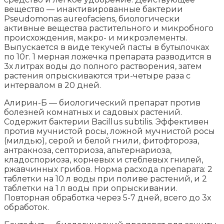
вещество — инактивированные бактерии
Pseudomonas aureofaciens, биологически
активные вещества растительного и микробного
происхождения, макро- и микроэлементы.
Выпускается в виде текучей пасты в бутылочках
по 10г. 1 мерная ложечка препарата разводится в
3х литрах воды до полного растворения, затем
растения опрыскиваются три-четыре раза с
интервалом в 20 дней.
Алирин-Б — биологический препарат против
болезней комнатных и садовых растений.
Содержит бактерии Bacillus subtilis. Эффективен
против мучнистой росы, ложной мучнистой росы
(милдью), серой и белой гнили, фитофтороза,
антракноза, септориоза, альтернариоза,
кладоспориоза, корневых и стеблевых гнилей,
ржавчинных грибов. Норма расхода препарата: 2
таблетки на 10 л воды при поливе растений, и 2
таблетки на 1 л воды при опрыскивании.
Повторная обработка через 5-7 дней, всего до 3х
обработок.