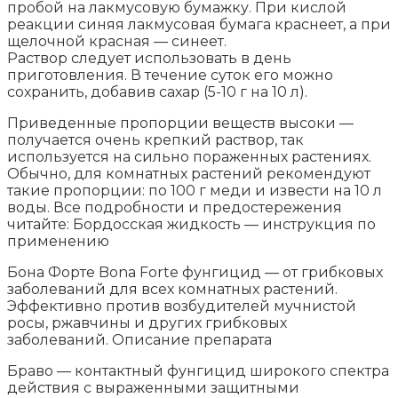
пробой на лакмусовую бумажку. При кислой
реакции синяя лакмусовая бумага краснеет, а при
щелочной красная — синеет.
Раствор следует использовать в день
приготовления. В течение суток его можно
сохранить, добавив сахар (5-10 г на 10 л).
Приведенные пропорции веществ высоки —
получается очень крепкий раствор, так
используется на сильно пораженных растениях.
Обычно, для комнатных растений рекомендуют
такие пропорции: по 100 г меди и извести на 10 л
воды. Все подробности и предостережения
читайте: Бордосская жидкость — инструкция по
применению
Бона Форте Bona Forte фунгицид — от грибковых
заболеваний для всех комнатных растений.
Эффективно против возбудителей мучнистой
росы, ржавчины и других грибковых
заболеваний. Описание препарата
Браво — контактный фунгицид широкого спектра
действия с выраженными защитными