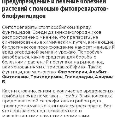
Предупреждение и лечение болезней
растений с помощью фитопрепаратов-
биофунгицидов
Фитопрепараты стоят особняком в ряду
фунгицидов. Среди дачников-огородников
распространено мнение, что препараты, не
синтезированные химическим путем, а имеющие
биологическое происхождение наносят меньший
вред огородной земле и урожаю. Попробуем
разобраться, какие средства для борьбы с
болезнями растений поступают на рынок под
наименованиями с приставкой фито-. Таких
фунгицидов множество:
Фитоспорин
,
Альбит
,
Фитолавин
,
Триходермин
,
Глиокладин
,
Алирин-
Б
.
Как ни странно, снизить количество вредоносных
грибов в почве помогают … грибы! Этих полезных
представителей сапрофитовых грибов рода
триходерма ученые называют супрессорами. Вот
что скрывается под незнакомыми и
малопонятными научными терминами.