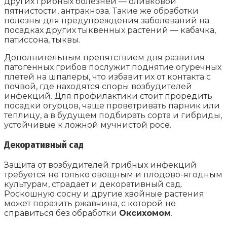
других грибных болезней — оливковой
пятнистости, антракноза. Такие же обработки
полезны для предупреждения заболеваний на
посадках других тыквенных растений — кабачка,
патиссона, тыквы.
Дополнительным препятствием для развития
патогенных грибов послужит поднятие огуречных
плетей на шпалеры, что избавит их от контакта с
почвой, где находятся споры возбудителей
инфекций. Для профилактики стоит проредить
посадки огурцов, чаще проветривать парник или
теплицу, а в будущем подбирать сорта и гибриды,
устойчивые к ложной мучнистой росе.
Декоративный сад
Защита от возбудителей грибных инфекций
требуется не только овощным и плодово-ягодным
культурам, страдает и декоративный сад.
Роскошную сосну и другие хвойные растения
может поразить ржавчина, с которой не
справиться без обработки
Оксихомом
.