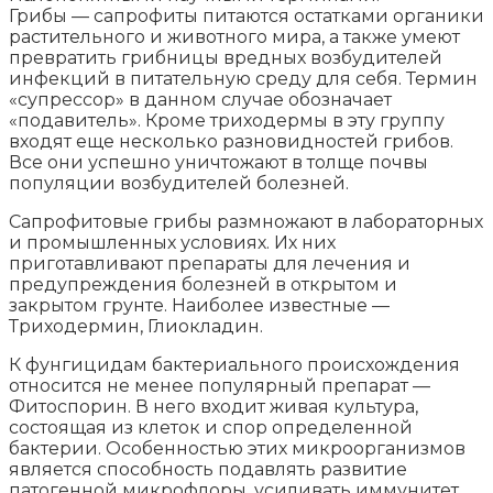
Грибы — сапрофиты питаются остатками органики
растительного и животного мира, а также умеют
превратить грибницы вредных возбудителей
инфекций в питательную среду для себя. Термин
«супрессор» в данном случае обозначает
«подавитель». Кроме триходермы в эту группу
входят еще несколько разновидностей грибов.
Все они успешно уничтожают в толще почвы
популяции возбудителей болезней.
Сапрофитовые грибы размножают в лабораторных
и промышленных условиях. Их них
приготавливают препараты для лечения и
предупреждения болезней в открытом и
закрытом грунте. Наиболее известные —
Триходермин, Глиокладин.
К фунгицидам бактериального происхождения
относится не менее популярный препарат —
Фитоспорин. В него входит живая культура,
состоящая из клеток и спор определенной
бактерии. Особенностью этих микроорганизмов
является способность подавлять развитие
патогенной микрофлоры, усиливать иммунитет