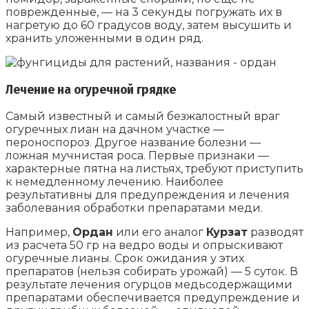
поврежденные, — на 3 секунды погружать их в
нагретую до 60 градусов воду, затем высушить и
хранить уложенными в один ряд.
Лечение на огуречной грядке
Самый известный и самый безжалостный враг
огуречных лиан на дачном участке —
пероноспороз. Другое название болезни —
ложная мучнистая роса. Первые признаки —
характерные пятна на листьях, требуют приступить
к немедленному лечению. Наиболее
результативны для предупреждения и лечения
заболевания обработки препаратами меди.
Например,
Ордан
или его аналог
Курзат
разводят
из расчета 50 гр на ведро воды и опрыскивают
огуречные лианы. Срок ожидания у этих
препаратов (нельзя собирать урожай) — 5 суток. В
результате лечения огурцов медьсодержащими
препаратами обеспечивается предупреждение и