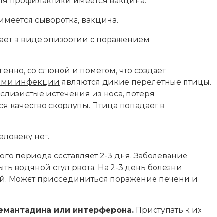
Для профилактики имеется вакцина.
имеется сыворотка, вакцина.
кает в виде эпизоотии с поражением
нно, со слюной и пометом, что создает
ами инфекции
являются дикие перелетные птицы.
слизистые истечения из носа, потеря
я качество скорлупы. Птица попадает в
ловеку нет.
го периода составляет 2-3 дня
. Заболевание
ть водяной стул рвота. На 2-3 день болезни
ой. Может присоединиться поражение печени и
емантадина или интерферона.
Приступать к их