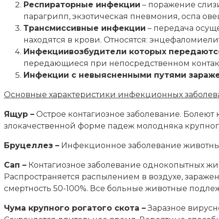
Респираторные инфекции
– поражение слизи
парагрипп, экзотическая пневмония, оспа овец
Трансмиссивные инфекции
– передача осущ
находятся в крови. Относятся: энцефаломиел
Инфекции
возбудители которых передаютс
передающиеся при непосредственном контакте)
Инфекции с невыясненными путями зараже
Основные характеристики инфекционных заболев
Ящур –
Острое контагиозное заболевание. Болеют к
злокачественной форме падеж молодняка крупного 
Бруцеллез –
Инфекционное заболевание животных,
Сап –
Контагиозное заболевание однокопытных живо
Распространяется распылением в воздухе, зараже
смертность 50-100%. Все больные животные подлежа
Чума крупного рогатого скота –
Заразное вирусн