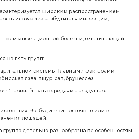
 характеризуется широким распространением
щность источника возбудителя инфекции,
анением инфекционной болезни, охватывающей
 на пять групп:
еварительной системы. Главными факторами
ирская язва, ящур, сап, бруцеллез.
х. Основной путь передачи – воздушно-
стоногих. Возбудители постоянно или в
я анемия лошадей.
а группа довольно разнообразна по особенностям