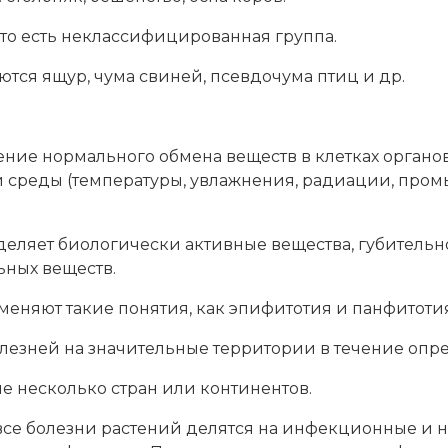
то есть неклассифицированная группа.
тся ящур, чума свиней, псевдочума птиц и др.
шение нормального обмена веществ в клетках органо
 среды (температуры, увлажнения, радиации, про
деляет биологически активные вещества, губитель
ьных веществ.
еняют такие понятия, как эпифитотия и панфитотия
езней на значительные территории в течение опр
е несколько стран или континентов.
все болезни растений делятся на инфекционные и 