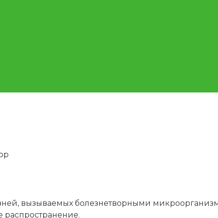
pp
езней, вызываемых болезнетворными микроорганизм
е распространение.