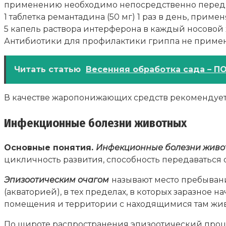
применению необходимо непосредственно перед 
1 таблетка ремантадина (50 мг) 1 раз в день, примен
5 капель раствора интерферона в каждый носовой х
Антибиотики для профилактики гриппа не примен
Читать статью
Весенняя обработка сада – П
В качестве жаропонижающих средств рекомендуетс
Инфекционные болезни животных
Основные понятия.
Инфекционные болезни живо
цикличность развития, способность передаваться 
Эпизоотическим очагом
называют место пребыван
(акваторией), в тех пределах, в которых заразное
помещения и территории с находящимися там жив
По широте распространения эпизоотический проце