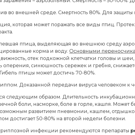
 заражения – аэрозольный. Смертность – 50-100%. 
чив во внешней среде. Смертность 80%. Для защиты 
ия, которая может поражать все виды птиц. Проте
акта.
левшая птица, выделяющая во внешнюю среду аэроге
ицированные корма и воду.
Основными переносчик
ижность, отек подкожной клетчатки головы и шеи, 
ь оперения, синюшность сережек и гребня, снижаетс
. Гибель птицы может достичь 70-80%.
ппом. Доказанной передачи вируса человеком к че
ся следующим образом. Длительность инкубационно
чной боли, насморке, боле в горле, кашля. Может бы
 возможным развитием пневмонии, кашлем, отдышк
ом достигает 50-80% на второй недели болезни.
риппозной инфекции рекомендуются препараты
р