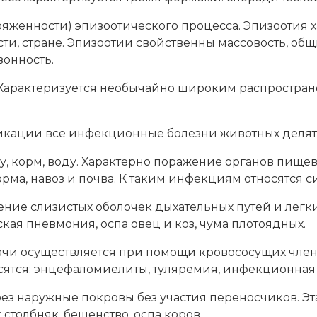
ряженности) эпизоотического процесса. Эпизоотия
сти, стране. Эпизоотии свойственны массовость, об
онность.
. Характеризуется необычайно широким распростр
кации все инфекционные болезни животных делятся
у, корм, воду. Характерно поражение органов пищ
а, навоз и почва. К таким инфекциям относятся сиб
ние слизистых оболочек дыхательных путей и легки
ская пневмония, оспа овец и коз, чума плотоядных.
чи осуществляется при помощи кровососущих члени
осятся: энцефаломиелиты, туляремия, инфекционна
ез наружные покровы без участия переносчиков. Эт
столбняк, бешенство, оспа коров.