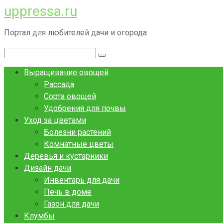
uppressa.ru
Перейти
к
Портал для любителей дачи и огорода
контенту
Поиск:
Выращивание овощей
Рассада
Сорта овощей
Удобрения для почвы
Уход за цветами
Болезни растений
Комнатные цветы
Деревья и кустарники
Дизайн дачи
Инвентарь для дачи
Печь в доме
Газон для дачи
Клумбы