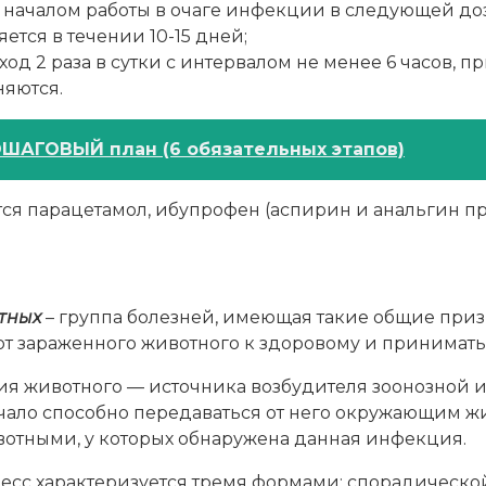
началом работы в очаге инфекции в следующей до
яется в течении 10-15 дней;
од 2 раза в сутки с интервалом не менее 6 часов, п
яются.
ОШАГОВЫЙ план (6 обязательных этапов)
я парацетамол, ибупрофен (аспирин и анальгин пр
тных
– группа болезней, имеющая такие общие приз
от зараженного животного к здоровому и принимат
ия животного — источника возбудителя зоонозной
 начало способно передаваться от него окружающим 
отными, у которых обнаружена данная инфекция.
сс характеризуется тремя формами: спорадической