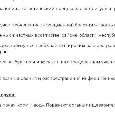
ранения эпизоотический процесс характеризуется 
учаи проявления инфекционной болезни животных
ых животных в хозяйстве, районе, области, Респуб
, характеризуется необычайно широким распростр
ран.
ика возбудителя инфекции на определенном участке
 возникновения и распространения инфекционных
групп:
з почву, корм и воду. Поражают органы пищеварител