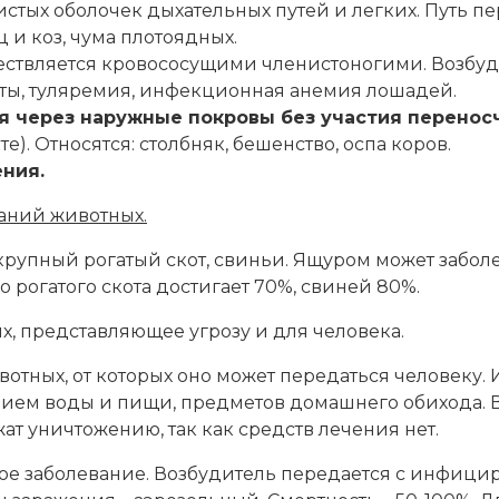
стых оболочек дыхательных путей и легких. Путь п
 и коз, чума плотоядных.
ествляется кровососущими членистоногими. Возбуд
иты, туляремия, инфекционная анемия лошадей.
я через наружные покровы без участия перенос
. Относятся: столбняк, бешенство, оспа коров.
ния.
аний животных.
рупный рогатый скот, свиньи. Ящуром может заболет
рогатого скота достигает 70%, свиней 80%.
 представляющее угрозу и для человека.
тных, от которых оно может передаться человеку.
нием воды и пищи, предметов домашнего обихода. В
т уничтожению, так как средств лечения нет.
ое заболевание. Возбудитель передается с инфици