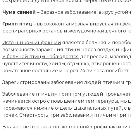
Сохраняется длительное время. Вероятные способы
Чума свиней –
Заразное заболевание, вирус устой
Грипп птиц
– высококонтагиозная вирусная инфекц
респираторных органов и желудочно-кишечного тр
Источником инфекции
является больная и перебо
возможность заражения птицы через воздух, инф
У больной птицы наблюдается
депрессия, малоподв
чувствительности, хрипы, отдышка, взъерошенност
коматозное состояние и через 24-72 часа погибает
Зарегистрированы заболевания людей птичьим гри
Заболевание птичьим гриппом у людей
проявляет
начинаетс
я остро с повышением температуры, мыше
поражаются нижние отделы дыхательных путей, с
почек. Смертность при заболевании птичьим грипп
В качестве препаратов экстренной профилактики
г