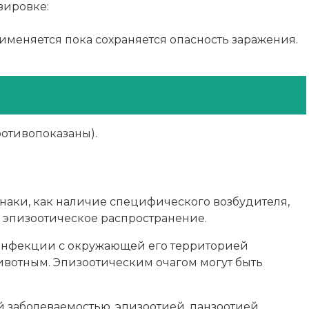
зировке:
рименяется пока сохраняется опасность заражения.
отивопоказаны).
наки, как наличие специфического возбудителя,
ь эпизоотическое распространение.
 инфекции с окружающей его территорией
животным. Эпизоотическим очагом могут быть
 заболеваемостью, эпизоотией, панзоотией.