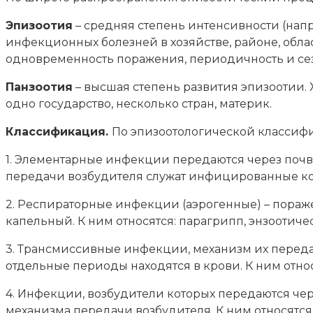
Эпизоотия
– средняя степень интенсивности (нап
инфекционных болезней в хозяйстве, районе, обла
одновременность поражения, периодичность и сез
Панзоотия
– высшая степень развития эпизоотии
одно государство, несколько стран, материк.
Классификация.
По эпизоотологической классифи
1. Элементарные инфекции передаются через почв
передачи возбудителя служат инфицированные корм
2. Респираторные инфекции (аэрогенные) – пораже
капельный. К ним относятся: парагрипп, энзоотиче
3. Трансмиссивные инфекции, механизм их переда
отдельные периоды находятся в крови. К ним отн
4. Инфекции, возбудители которых передаются чер
механизма передачи возбудителя. К ним относятся: 