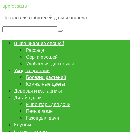
Перейти
uppressa.ru
к
Портал для любителей дачи и огорода
контенту
Поиск:
Выращивание овощей
Рассада
Сорта овощей
Удобрения для почвы
Уход за цветами
Болезни растений
Комнатные цветы
Деревья и кустарники
Дизайн дачи
Инвентарь для дачи
Печь в доме
Газон для дачи
Клумбы
Строительство