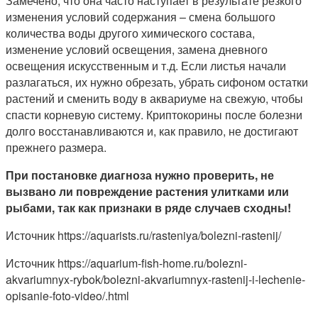
Замечено, что она часто наступает в результате резкого
изменения условий содержания – смена большого
количества воды другого химического состава,
изменение условий освещения, замена дневного
освещения искусственным и т.д. Если листья начали
разлагаться, их нужно обрезать, убрать сифоном остатки
растений и сменить воду в аквариуме на свежую, чтобы
спасти корневую систему. Криптокорины после болезни
долго восстанавливаются и, как правило, не достигают
прежнего размера.
При постановке диагноза нужно проверить, не
вызвано ли повреждение растения улитками или
рыбами, так как признаки в ряде случаев сходны!
Источник
https://aquarists.ru/rasteniya/bolezni-rastenij/
Источник
https://aquarium-fish-home.ru/bolezni-
akvariumnyx-rybok/bolezni-akvariumnyx-rastenij-i-lechenie-
opisanie-foto-video/.html