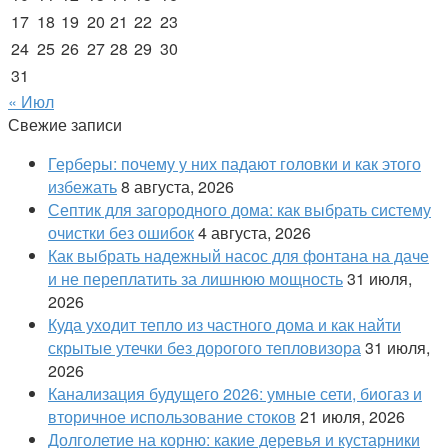
17
18
19
20
21
22
23
24
25
26
27
28
29
30
31
« Июл
Свежие записи
Герберы: почему у них падают головки и как этого
избежать
8 августа, 2026
Септик для загородного дома: как выбрать систему
очистки без ошибок
4 августа, 2026
Как выбрать надежный насос для фонтана на даче
и не переплатить за лишнюю мощность
31 июля,
2026
Куда уходит тепло из частного дома и как найти
скрытые утечки без дорогого тепловизора
31 июля,
2026
Канализация будущего 2026: умные сети, биогаз и
вторичное использование стоков
21 июля, 2026
Долголетие на корню: какие деревья и кустарники