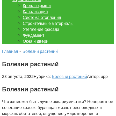
Кровля крыши
Канализация
Система отопления
Строительные материалы
Утепление фасада
Фундамент
Окна и двери
Главная
»
Болезни растений
Болезни растений
23 августа, 2022
Рубрика:
Болезни растений
Автор:
upp
Болезни растений
Что же может быть лучше аквариумистики? Невероятное
сочетание красок, бурлящая жизнь пресноводных и
морских обитателей, ощущение умиротворения и