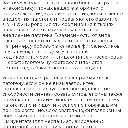
Фитоалексины
— это довольно большая группа
низкомолекулярных веществ вторичного
происхождения, которые синтезируются в местах
внедрения патогена и подавляют его развитие.
До инфицирования эти соединения в тканях
отсутствуют, и синтезируются в ответ на
внедрение патогена. В зависимости от вида
растений состав фитоалексинов различается.
Например, у бобовых в качестве фитоалексинов
служат
изофлавоноиды
(у люцерны —
медикарпин, у сои — глицеолин), а у пасленовых
—
сесквитерпены
(у картофеля и томатов —
ришитин, у табака и перца — капсидиол).
Установлено, что растение восприимчиво к
патогену, если он не вызывает синтез
фитоалексинов. Искусственное подавление
способности синтезировать фитоалексины также
повышает восприимчивость не только к своему
патогену, но и к другим, ранее не поражавшим
данное растение. Следовательно, фитоалексины
обеспечивают поддержание видового
иммунитета (для неспециализированных
патогенов), и сортовой устойчивости к