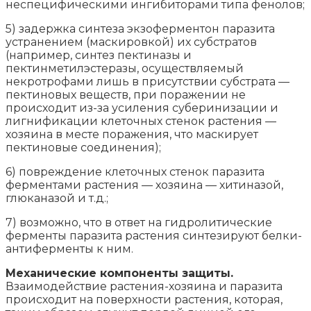
неспецифическими ингибиторами типа фенолов;
5) задержка синтеза экзоферментон паразита
устранением (маскировкой) их субстратов
(например, синтез пектиназы и
пектинметилэстеразы, осуществляемый
некротрофами лишь в присутствии субстрата —
пектиновых веществ, при поражении не
происходит из-за усиления суберинизации и
лигнификации клеточных стенок растения —
хозяина в месте поражения, что маскирует
пектиновые соединения);
6) повреждение клеточных стенок паразита
ферментами растения — хозяина — хитиназой,
глюканазой и т.д.;
7) возможно, что в ответ на гидролитические
ферменты паразита растения синтезируют белки-
антиферменты к ним.
Механические компоненты защиты.
Взаимодействие растения-хозяина и паразита
происходит на поверхности растения, которая,