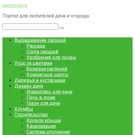
Перейти
uppressa.ru
к
Портал для любителей дачи и огорода
контенту
Поиск:
Выращивание овощей
Рассада
Сорта овощей
Удобрения для почвы
Уход за цветами
Болезни растений
Комнатные цветы
Деревья и кустарники
Дизайн дачи
Инвентарь для дачи
Печь в доме
Газон для дачи
Клумбы
Строительство
Кровля крыши
Канализация
Система отопления