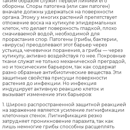
таким образом служит первой линией его
обороны. Споры патогена (или сам патоген)
вначале должны удержаться на поверхности
органа. Этому у многих растений препятствует
отложение воска на кутикуле эпидермальных
клеток, что делает поверхность гладкой, плохо
смачиваемой водой, необходимой для
прорастания спор. Патогены (грибы, бактерии,
«вирусы) преодолевают этот барьер через
устьица, чечевички поранения, а грибы — через
кутикулу, активно воздействуя го нее. Покровные
ткани служат не только механической преградой,
но и токсическим барьером, так как содержат
разно образные антибиотические вещества. Эти
защитные свойства присущи поверхности
растения до инфекции. Но инфекция
индуцирует активную реакцию клеток и
вызывает изменение этих барьеров:
1. Широко распространенной защитной реакцией
на заражение является усиление лигнификации
клеточных стенок. Лигнификация резко
затрудняет проникновение паразита, так как
лишь немногие грибы способны расщеплять