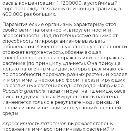
овса в концентрации 1: 1200000, а устойчивый
сорт повреждается лишь при концентрациях, в
400 000 раз больших.
Паразитические организмы характеризуются
свойствами патогенности, вирулентности и
агрессивности. Под
патогенностью
понимают
способность микроорганизмов вызывать
заболевания. Качественную сторону патогенности
отражает
вирулентность
, обозначающая
способность патогена поражать или не поражать
растение (по принципу «да-нет»). Она присуща
только патогенным видам, которые различаются
по способности поражать разных растений-хозяев
и могут иметь несколько форм, паразитирующих
на различных растениях одного рода. Например,
Puccinia graminis
паразитирует на пшенице, овсе,
рисе и других злаках. Вирулентность патогена
изменяется только в результате модификаций
генома и почти не зависит от условий внешней
среды.
Агрессивность патогенов
выражает степень
поражения ими восприимчивых растений и