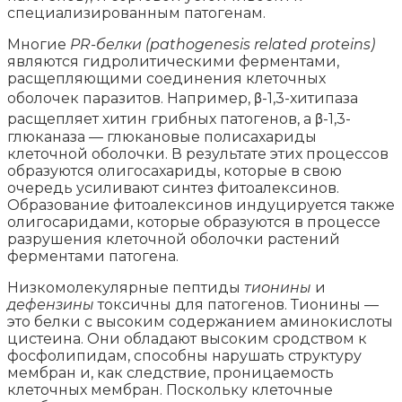
специализированным патогенам.
Многие
PR
-белки
(
pathogenesis
related
proteins
)
являются гидролитическими ферментами,
расщепляющими соединения клеточных
оболочек паразитов. Например, β-1,3-хитипаза
расщепляет хитин грибных патогенов, а β-1,3-
глюканаза — глюкановые полисахариды
клеточной оболочки. В результате этих процессов
образуются олигосахариды, которые в свою
очередь усиливают синтез фитоалексинов.
Образование фитоалексинов индуцируется также
олигосаридами, которые образуются в процессе
разрушения клеточной оболочки растений
ферментами патогена.
Низкомолекулярные пептиды
тионины
и
дефензины
токсичны для патогенов. Тионины —
это белки с высоким содержанием аминокислоты
цистеина. Они обладают высоким сродством к
фосфолипидам, способны нарушать структуру
мембран и, как следствие, проницаемость
клеточных мембран. Поскольку клеточные