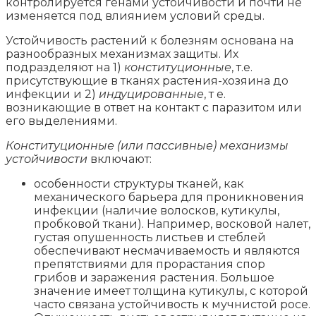
контролируется генами устойчивости и почти не
изменяется под влиянием условий среды.
Устойчивость растений к болезням основана на
разнообразных механизмах защиты. Их
подразделяют на 1)
конституционные
, т.е.
присутствующие в тканях растения-хозяина до
инфекции и 2)
индуцированные
, т е.
возникающие в ответ на контакт с паразитом или
его выделениями.
Конституционные (или пассивные) механизмы
устойчивости
включают:
особенности структуры тканей, как
механического барьера для проникновения
инфекции (наличие волосков, кутикулы,
пробковой ткани). Например, восковой налет,
густая опушенность листьев и стеблей
обеспечивают несмачиваемость и являются
препятствиями для прорастания спор
грибов и заражения растения. Большое
значение имеет толщина кутикулы, с которой
часто связана устойчивость к мучнистой росе.