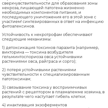
сверхчувствительности для образования зоны
некроза, лишающей патогена жизненно
необходимых компонентов питания, и
последующего уничтожения его в этой зоне с
участием! синтезированных в ответ на инфекцию
фитоалексинов.
Устойчивость к некротрофам обеспечивают
следующие механизмы:
1) детоксикация токсинов паразита (например,
викторина — токсина возбудителя
гельминтоспориоза овса устойчивыми
растениями овса, райграса и сорго);
2) потеря устойчивыми растениями
чувствительности к специализированным
патотоксинам;
3) связывание токсина у восприимчивых
растений с рецептором в плазмалемме хозяина, в
результате чего наступает гибель клетки;
4) инактивация экзоферментов