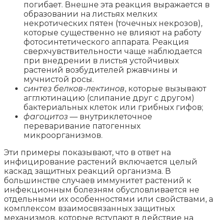
погибает. Внешне эта реакция выражается в
образовании на листьях мелких
некротических пятен (точечных некрозов),
которые существенно не влияют на работу
фотосинтетического аппарата. Реакция
сверхчувствительности чаще наблюдается
при внедрении в листья устойчивых
растений возбудителей ржавчины и
мучнистой росы.
синтез белков-лектинов
, которые вызывают
агглютинацию (слипание друг с другом)
бактериальных клеток или грибных гифов;
фагоцитоз
— внутриклеточное
переваривание патогенных
микроорганизмов.
Эти примеры показывают, что в ответ на
инфицирование растений включается целый
каскад защитных реакций организма. В
большинстве случаев иммунитет растений к
инфекционным болезням обусловливается не
отдельными их особенностями или свойствами, а
комплексом взаимосвязанных защитных
механизмов, которые вступают в действие на