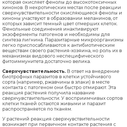
которая окисляет фенолы до высокотоксичных
хинонов. В некротических местах после реакции
сверхчувствительности окисляющиеся фенолы и
хиноны участвуют в образовании меланинов, от
которых зависит темный цвет отмерших клеток.
Фенольные соединения инактивируют
экзоферменты патогенов и необходимы для
синтеза лигнина. Паразитарные микроорганизмы
легко приспосабливаются к антибиотическим
веществам своего растения-хозяина, но роль их в
механизмах видового неспецифического
фитоиммунитета достаточно велика.
Сверхчувствительность.
В ответ на внедрение
биотрофных паразитов в клетки устойчивого
сорта (например, ржавчины в злаки) в месте
контакта с патогеном они быстро отмирают. Эта
реакция растения получила название
сверхчувствительности.
У восприимчивых сортов
клетки тканей остаются живыми и паразит
распространяется по тканям.
У растений реакция сверхчувствительности
возникает при первичном контакте растения с