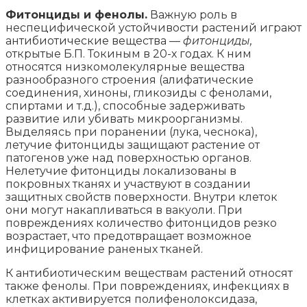
Фитонциды и фенолы.
Важную роль в
неспецифической устойчивости растений играют
антибиотические вещества —
фитонциды,
открытые Б.П. Токиным в 20-х годах. К ним
относятся низкомолекулярные вещества
разнообразного строения (алифатические
соединения, хиноны, гликозиды с фенолами,
спиртами и т.д.), способные задерживать
развитие или убивать микроорганизмы.
Выделяясь при поранении (лука, чеснока),
летучие фитонциды защищают растение от
патогенов уже над поверхностью органов.
Нелетучие фитонциды локализованы в
покровных тканях и участвуют в создании
защитных свойств поверхности. Внутри клеток
они могут накапливаться в вакуоли. При
повреждениях количество фитонцидов резко
возрастает, что предотвращает возможное
инфицирование раненых тканей.
К антибиотическим веществам растений относят
также фенолы. При повреждениях, инфекциях в
клетках активируется полифенолоксидаза,