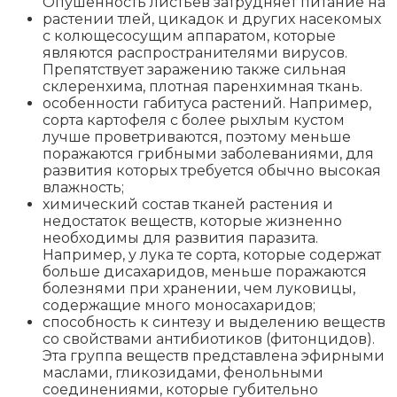
Опушенность листьев затрудняет питание на
растении тлей, цикадок и других насекомых
с колющесосущим аппаратом, которые
являются распространителями вирусов.
Препятствует заражению также сильная
склеренхима, плотная паренхимная ткань.
особенности габитуса растений. Например,
сорта картофеля с более рыхлым кустом
лучше проветриваются, поэтому меньше
поражаются грибными заболеваниями, для
развития которых требуется обычно высокая
влажность;
химический состав тканей растения и
недостаток веществ, которые жизненно
необходимы для развития паразита.
Например, у лука те сорта, которые содержат
больше дисахаридов, меньше поражаются
болезнями при хранении, чем луковицы,
содержащие много моносахаридов;
способность к синтезу и выделению веществ
со свойствами антибиотиков (фитонцидов).
Эта группа веществ представлена эфирными
маслами, гликозидами, фенольными
соединениями, которые губительно