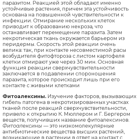
паразитом. Реакцией этой обладают именно
устойчивые растения, причем эта устойчивость
основана на повышенной чувствительности к
инфекции. Отмирание нескольких клеток
приводит к образованию некроза
,
что
останавливает перемещение паразита. Затем
некротическая ткань окружается барьером из
перидермы. Скорость этой реакции очень
велика: так, при контакте несовместимой расы
возбудителя фитофтороза с листом картофеля
клетки отмирают уже через 30 мин. Основная
функция реакции сверхчувствительности
заключается в подавлении спороношения
паразита, которое происходит лишь при его
контакте с живыми клетками
Фитоалексины.
Изучение факторов, вызывающих
гибель патогена в некротизированных участках
тканей после реакций сверхчувствительности,
привело к открытию К. Мюллером и Г. Бергером
веществ, получивших название фитоалексинов.
Фитоалексины —
это низкомолекулярные
антибиотические вещества высших растений,
возникающие в растении в ответ на контакт с