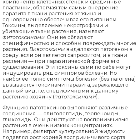
компоненты клеточных стенок и срединные
пластинки, облегчая тем самым внедрение
паразита в ткани растения-хозяина и
одновременно обеспечивая его питанием.
Токсины, выделяемые некротрофами и
убивающие ткани растения, называют
фитотоксинами
. Они не обладают
специфичностью и способны повреждать многие
растения.
Вивотоксины
выделяются патогеном в
среду, если он является сапрофитом, и в ткани
растения — при паразитической форме его
существования. Эти токсины сами по себе могут
индуцировать ряд симптомов болезни. Но
наиболее полно симптомы болезни (без патогена)
вызываются токсинами паразита, заражающего
данный вид, т.е. специфичными к данному
растению-хозяину (
патотоксинами
).
Функцию патотоксинов выполняют различные
соединения — олигопептиды, терпеноиды,
гликозиды. Они действуют на восприимчивые
растения в очень низких концентрациях.
Например, фильтрат культуральной жидкости
подавлял рост корней восприимчивого сорта