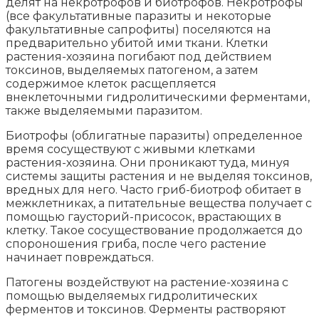
делят на некротрофов и биотрофов. Некротрофы
(все факультативные паразиты и некоторые
факультативные сапрофиты) поселяются на
предварительно убитой ими ткани. Клетки
растения-хозяина погибают под действием
токсинов, выделяемых патогеном, а затем
содержимое клеток расщепляется
внеклеточными гидролитическими ферментами,
также выделяемыми паразитом.
Биотрофы (облигатные паразиты) определенное
время сосуществуют с живыми клетками
растения-хозяина. Они проникают туда, минуя
системы защиты растения и не выделяя токсинов,
вредных для него. Часто гриб-биотроф обитает в
межклетниках, а питательные вещества получает с
помощью гаусторий-присосок, врастающих в
клетку. Такое сосуществование продолжается до
спороношения гриба, после чего растение
начинает повреждаться.
Патогены воздействуют на растение-хозяина с
помощью выделяемых гидролитических
ферментов и токсинов. Ферменты растворяют