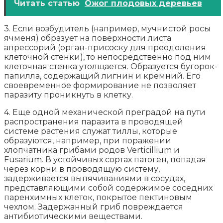
Читать статью
Ожог плодовых деревьев
3. Если возбудитель (например, мучнистой росы
ячменя) образует на поверхности листа
апрессорий (орган-присоску для преодоления
клеточной стенки), то непосредственно под ним
клеточная стенка утолщается. Образуется бугорок-
папилла, содержащий лигнин и кремний. Его
своевременное формирование не позволяет
паразиту проникнуть в клетку.
4. Еще одной механической преградой на пути
распространения паразита в проводящей
системе растения служат тиллы, которые
образуются, например, при поражении
хлопчатника грибами родов Verticillium и
Fusarium
.
В устойчивых сортах патоген, попадая
через корни в проводящую систему,
задерживается выпячиваниями в сосудах,
представляющими собой содержимое соседних
паренхимных клеток, покрытое пектиновым
чехлом. Задержанный гриб повреждается
антибиотическими веществами.