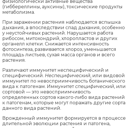
физиологически активные вещества
(гиббереллины, ауксины), токсические продукты
метаболизма.
При заражении растения наблюдается вспышка
дыхания, а впоследствии спад дыхания, особенно
у неустойчивых растений. Нарушается работа
рибосом, митохондрий, хлоропластов и других
органелл клетки. Снижается интенсивность
фотосинтеза, развивается хлороз, уменьшается
площадь листьев, сухая масса органов и всего
растения.
Различают иммунитет неспецифический и
специфический.
Неспецифический
, или видовой
иммунитет по невосприимчивость ботанического
вида к патогенам. Иммунитет
специфический
, или
сортовой — это невосприимчивость
определенных сортов какого-либо вида растений
к патогенам, которые могут поражать другие сорта
данного вида растений.
Врожденный иммунитет формируется в процессе
длительной эволюции растения и патогена,