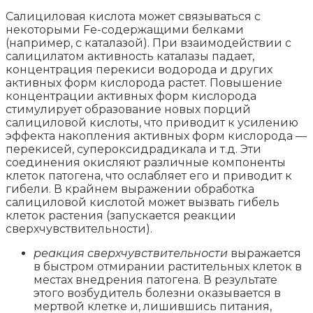
Салициловая кислота может связываться с
некоторыми Fe-содержащими белками
(например, с каталазой). При взаимодействии с
салицилатом активность каталазы падает,
концентрация перекиси водорода и других
активных форм кислорода растет. Повышение
концентрации активных форм кислорода
стимулирует образование новых порций
салициловой кислоты, что приводит к усилению
эффекта накопления активных форм кислорода —
перекисей, супероксидрадикала и т.д. Эти
соединения окисляют различные компоненты
клеток патогена, что ослабляет его и приводит к
гибели. В крайнем выражении обработка
салициловой кислотой может вызвать гибель
клеток растения (запускается реакции
сверхчувствительности).
реакция сверхчувствительности
выражается
в быстром отмирании растительных клеток в
местах внедрения патогена. В результате
этого возбудитель болезни оказывается в
мертвой клетке и, лишившись питания,