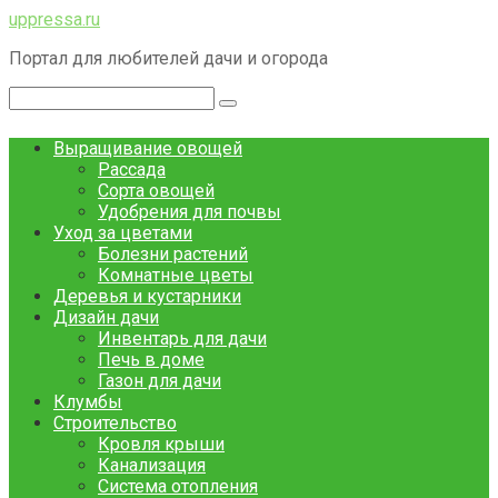
Перейти
uppressa.ru
к
Портал для любителей дачи и огорода
контенту
Поиск:
Выращивание овощей
Рассада
Сорта овощей
Удобрения для почвы
Уход за цветами
Болезни растений
Комнатные цветы
Деревья и кустарники
Дизайн дачи
Инвентарь для дачи
Печь в доме
Газон для дачи
Клумбы
Строительство
Кровля крыши
Канализация
Система отопления