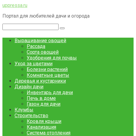
Перейти
uppressa.ru
к
Портал для любителей дачи и огорода
контенту
Поиск:
Выращивание овощей
Рассада
Сорта овощей
Удобрения для почвы
Уход за цветами
Болезни растений
Комнатные цветы
Деревья и кустарники
Дизайн дачи
Инвентарь для дачи
Печь в доме
Газон для дачи
Клумбы
Строительство
Кровля крыши
Канализация
Система отопления