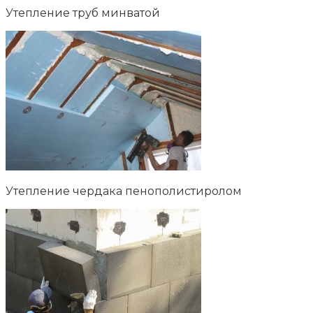
Утепление труб минватой
Утепление чердака пенополистиролом