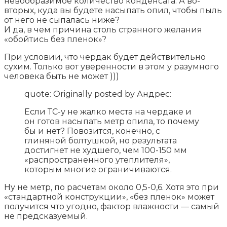
невообразимое количество конденсата. А во-
вторых, куда вы будете насыпать опил, чтобы пыль
от него не сыпалась ниже?
И да, в чем причина столь странного желания
«обойтись без пленок»?
При условии, что чердак будет действительно
сухим. Только вот уверенности в этом у разумного
человека быть не может )))
quote: Originally posted by Андрес:
Если ТС-у не жалко места на чердаке и
он готов насыпать метр опила, то почему
бы и нет? Повозится, конечно, с
глиняной болтушкой, но результата
достигнет не худшего, чем 100-150 мм
«распространенного утеплителя»,
которым многие ограничиваются.
Ну не метр, по расчетам около 0,5-0,6. Хотя это при
«стандартной конструкции», «без пленок» может
получится что угодно, фактор влажности — самый
не предсказуемый.