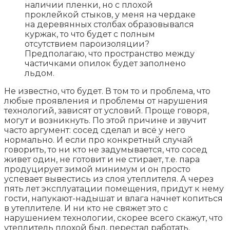
наличии пленки, но с плохой
проклейкой стыков, у меня на чердаке
на деревянных столбах образовывался
куржак, то что будет с полным
отсутствием пароизоляции?
Предполагаю, что пространство между
частичками опилок будет заполнено
льдом.
Не известно, что будет. В том то и проблема, что
любые проявления и проблемы от нарушения
технологий, зависят от условий. Проще говоря,
могут и возникнуть. По этой причине и звучит
часто аргумент: сосед сделал и всё у него
нормально. И если про конкретный случай
говорить, то ни кто не задумывается, что сосед
живет один, не готовит и не стирает, т.е. пара
продуцирует зимой минимум и он просто
успевает вывестись из слоя утеплителя. А через
пять лет эксплуатации помещения, придут к нему
гости, напукают-надышат и влага начнет копиться
в утеплителе. И ни кто не свяжет это с
нарушением технологии, скорее всего скажут, что
утеплитель плохой был, перестал работать.