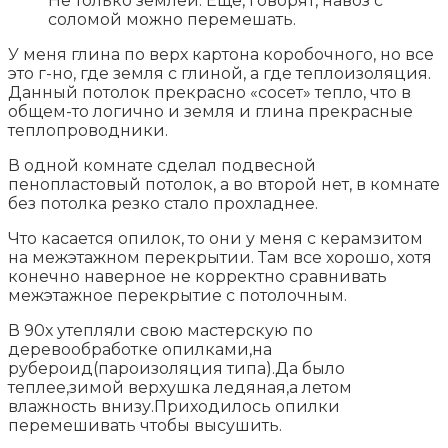
Не только землей. Еще, говорят, навоз с
соломой можно перемешать.
У меня глина по верх картона коробочного, но все
это г-но, где земля с глиной, а где теплоизоляция.
Данный потолок прекрасно «сосет» тепло, что в
общем-то логично и земля и глина прекрасные
теплопроводники.
В одной комнате сделал подвесной
пенопластовый потолок, а во второй нет, в комнате
без потолка резко стало прохладнее.
Что касается опилок, то они у меня с керамзитом
на межэтажном перекрытии. Там все хорошо, хотя
конечно наверное не корректно сравнивать
межэтажное перекрытие с потолочным.
В 90х утепляли свою мастерскую по
деревообработке опилками,на
рубероид(пароизоляция типа).Да было
теплее,зимой верхушка ледяная,а летом
влажность внизу.Приходилось опилки
перемешивать чтобы высушить.