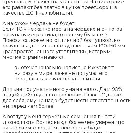
предлагать в качестве утеплителя.На пило раме
его раздают без платно,в кучке преет,хорош в
качестве ДСП(на любителя).
А на сухом чердаке не будет.
Если ТС-у не жалко места на чердаке и он готов
насыпать метр опила, то почему бы и нет?
Повозится, конечно, с глиняной болтушкой, но
результата достигнет не худшего, чем 100-150 мм
«распространенного утеплителя», которым
многие ограничиваются.
quote: Изначально написано ИжКаркас:
ни разу в мире, даже не подумал его
предлагать в качестве утеплителя
Для «не подумал» много ума не надо . Да и 90%
людей действуют по шаблонам. Плюс ТС делает
для себя, ему не надо будет нести ответственность
ни перед кем более.
А вот тут у меня серьезные сомнения в части
«позволяют». Во-первых, я более чем уверен, что
на верхнем холодном слое опила будет