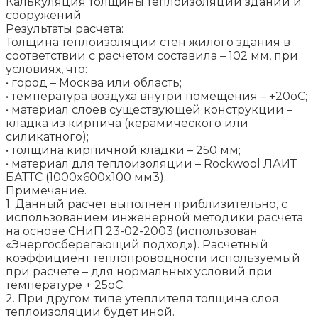
Калькуляция толщины теплоизоляции зданий и
сооружений
Результаты расчета:
Толщина теплоизоляции стен жилого здания в
соответствии с расчетом составила – 102 мм, при
условиях, что:
• город – Москва или область;
• температура воздуха внутри помещения – +20оС;
• материал слоев существующей конструкции –
кладка из кирпича (керамического или
силикатного);
• толщина кирпичной кладки – 250 мм;
• материал для теплоизоляции – Rockwool ЛАИТ
БАТТС (1000x600x100 мм3).
Примечание.
1. Данный расчет выполнен приблизительно, с
использованием инженерной методики расчета
на основе СНиП 23-02-2003 (использован
«Энергосберегающий подход»). Расчетный
коэффициент теплопроводности используемый
при расчете – для нормальных условий при
температуре + 25оС.
2. При другом типе утеплителя толщина слоя
теплоизоляции будет иной.