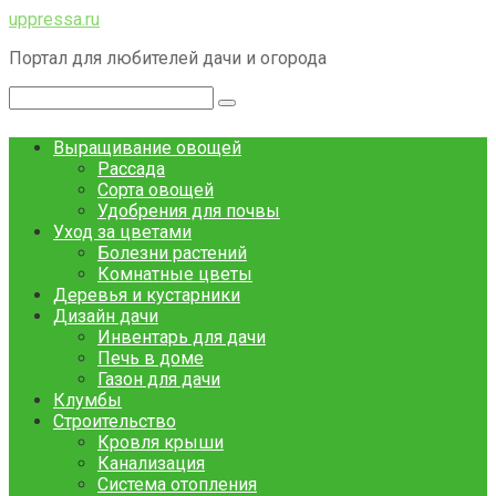
Перейти
uppressa.ru
к
Портал для любителей дачи и огорода
контенту
Поиск:
Выращивание овощей
Рассада
Сорта овощей
Удобрения для почвы
Уход за цветами
Болезни растений
Комнатные цветы
Деревья и кустарники
Дизайн дачи
Инвентарь для дачи
Печь в доме
Газон для дачи
Клумбы
Строительство
Кровля крыши
Канализация
Система отопления