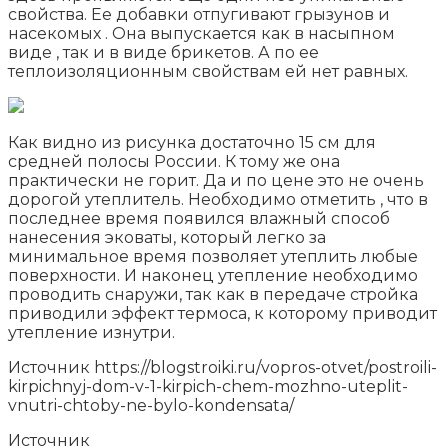
свойства. Ее добавки отпугивают грызунов и
насекомых . Она выпускается как в насыпном
виде , так и в виде брикетов. А по ее
теплоизоляционным свойствам ей нет равных.
Как видно из рисунка достаточно 15 см для
средней полосы России. К тому же она
практически не горит. Да и по цене это не очень
дорогой утеплитель. Необходимо отметить , что в
последнее время появился влажный способ
нанесения эковаты, который легко за
минимальное время позволяет утеплить любые
поверхности. И наконец утепление необходимо
проводить снаружи, так как в передаче стройка
приводили эффект термоса, к которому приводит
утепление изнутри.
Источник
https://blogstroiki.ru/vopros-otvet/postroili-
kirpichnyj-dom-v-1-kirpich-chem-mozhno-uteplit-
vnutri-chtoby-ne-bylo-kondensata/
Источник