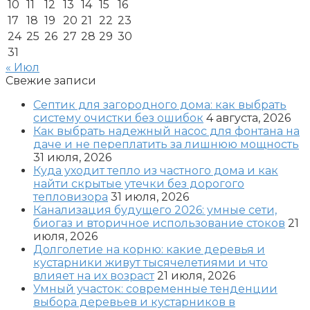
10
11
12
13
14
15
16
17
18
19
20
21
22
23
24
25
26
27
28
29
30
31
« Июл
Свежие записи
Септик для загородного дома: как выбрать
систему очистки без ошибок
4 августа, 2026
Как выбрать надежный насос для фонтана на
даче и не переплатить за лишнюю мощность
31 июля, 2026
Куда уходит тепло из частного дома и как
найти скрытые утечки без дорогого
тепловизора
31 июля, 2026
Канализация будущего 2026: умные сети,
биогаз и вторичное использование стоков
21
июля, 2026
Долголетие на корню: какие деревья и
кустарники живут тысячелетиями и что
влияет на их возраст
21 июля, 2026
Умный участок: современные тенденции
выбора деревьев и кустарников в