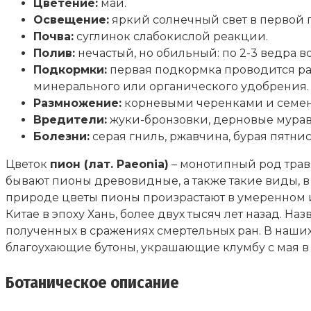
Цветение:
май.
Освещение:
яркий солнечный свет в первой п
Почва:
суглинок слабокислой реакции.
Полив:
нечастый, но обильный: по 2-3 ведра в
Подкормки:
первая подкормка проводится ра
минерального или органического удобрения.
Размножение:
корневыми черенками и семен
Вредители:
жуки-бронзовки, дерновые мурав
Болезни:
серая гниль, ржавчина, бурая пятнис
Цветок
пион (лат. Paeonia)
– монотипный род трав
бывают пионы древовидные, а также такие виды, в
природе цветы пионы произрастают в умеренном и
Китае в эпоху Хань, более двух тысяч лет назад. На
полученных в сражениях смертельных ран. В наш
благоухающие бутоны, украшающие клумбу с мая в т
Ботаническое описание