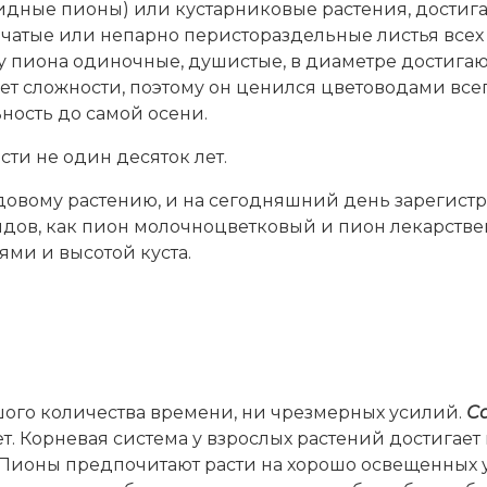
дные пионы) или кустарниковые растения, достигаю
атые или непарно перистораздельные листья всех 
у пиона одиночные, душистые, в диаметре достигающи
ет сложности, поэтому он ценился цветоводами всег
ость до самой осени.
сти не один десяток лет.
довому растению, и на сегодняшний день зарегистр
дов, как пион молочноцветковый и пион лекарстве
ями и высотой куста.
шого количества времени, ни чрезмерных усилий.
С
ет. Корневая система у взрослых растений достигает 
е. Пионы предпочитают расти на хорошо освещенных 