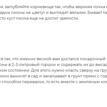
, заглубляйте корневище так, чтобы верхняя почка н
адки пионы не цветут и выглядят вялыми. Бывает так
сто куст пиона еще не достиг зрелости.
я так, что именно весной вам достался посадочный м
оны в 2-3-литровый горшок и содержать их до выса
 состоянии. Для этого нужно класть сверху на грун
пион выносят в сад и закапывают в грунт прямо с го
способом перевалки, то есть вместе с земляным ко