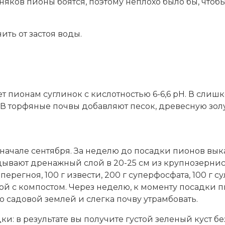
зняков пионы боятся, поэтому неплохо было бы, что
ить от застоя воды.
ет пионам суглинок с кислотностью 6-6,6 pH. В слиш
. В торфяные почвы добавляют песок, древесную зол
– начале сентября. За неделю до посадки пионов вы
ладывают дренажный слой в 20-25 см из крупнозернис
ерегноя, 100 г извести, 200 г суперфосфата, 100 г с
й с компостом. Через неделю, к моменту посадки пи
 садовой землей и слегка почву утрамбовать.
ки: в результате вы получите густой зеленый куст бе