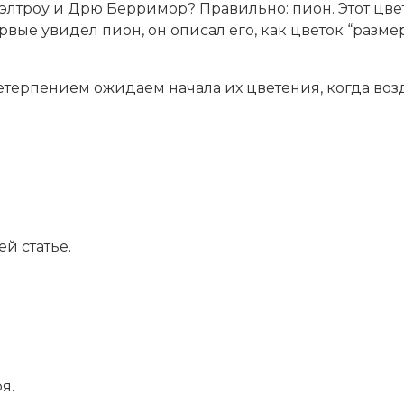
элтроу и Дрю Берримор? Правильно: пион. Этот цвет
рвые увидел пион, он описал его, как цветок “размер
нетерпением ожидаем начала их цветения, когда воз
й статье.
я.