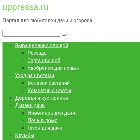
uppressa.ru
Перейти
к
Портал для любителей дачи и огорода
контенту
Поиск:
Выращивание овощей
Рассада
Сорта овощей
Удобрения для почвы
Уход за цветами
Болезни растений
Комнатные цветы
Деревья и кустарники
Дизайн дачи
Инвентарь для дачи
Печь в доме
Газон для дачи
Клумбы