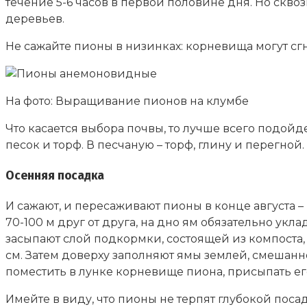
течение 5-6 часов в первой половине дня. Но скво
деревьев.
Не сажайте пионы в низинках: корневища могут сгн
На фото: Выращивание пионов на клумбе
Что касается выбора почвы, то лучше всего подойд
песок и торф. В песчаную – торф, глину и перегной
Осенняя посадка
И сажают, и пересаживают пионы в конце августа 
70-100 м друг от друга, на дно ям обязательно ук
засыпают слой подкормки, состоящей из компоста, п
см. Затем доверху заполняют ямы землей, смешанно
поместить в лунке корневище пиона, присыпать его
Имейте в виду, что пионы не терпят глубокой посад