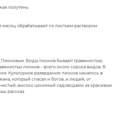
кая полутень.
 месяц обрабатывают по листьям раствором
 Пионовые. Виды пионов бывают травянистые,
вянистых пионов – всего около сорока видов. В
и. Культурное разведение пионов началось в
еана, который спасал и богов, и людей, от
янистый, высоко ценимый садоводами за красивые
аш рассказ.