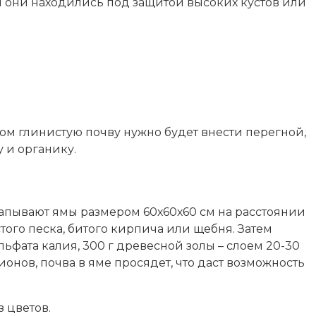
бы они находились под защитой высоких кустов или
ком глинистую почву нужно будет внести перегной,
у и органику.
капывают ямы размером 60х60х60 см на расстоянии
того песка, битого кирпича или щебня. Затем
ульфата калия, 300 г древесной золы – слоем 20-30
онов, почва в яме просядет, что даст возможность
з цветов.