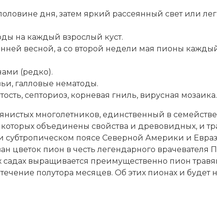
оловине дня, затем яркий рассеянный свет или лег
оды на каждый взрослый куст.
нней весной, а со второй недели мая пионы каждый
ами (редко).
ьи, галловые нематоды.
тость, септориоз, корневая гниль, вирусная мозаика.
янистых многолетников, единственный в семействе
 которых объединены свойства и древовидных, и тра
 субтропическом поясе Северной Америки и Еврази
зван цветок пион в честь легендарного врачевателя П
их садах выращивается преимущественно пион трав
ечение полутора месяцев. Об этих пионах и будет н