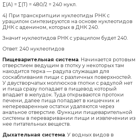
∑(А) = ∑(Т) = 480/2 = 240 нукл.
4) При транскрипции нуклеотиды РНК с
урацилом синтезируются на основе нуклеотидов
ДНК с аденином, которых в ДНК 240.
Значит нуклеотидов РНК с урацилом будет 240.
Ответ: 240 нуклеотидов
Пищеварительная система
. Начинается ротовым
отверстием ведущим в глотку у некоторых там
находится терка — радула служащая для
соскабливания пищи с различных поверхностей.
У двустворчатых моллюсков глотки с радулой нет
и пища сразу попадает в пищевод который
впадает в желудок. Туда открываются протоки
печени, далее пища попадает в кишечник и
непереваренные остатки удаляются через
анальное отверстие. Функции пищеварительной
системы в переваривании пищи и извлечении из
нее питательных веществ.
Дыхательная система
. У водных видов в