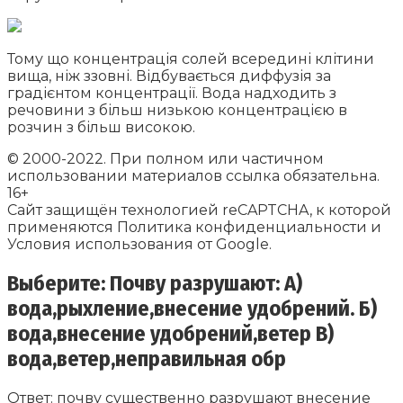
Тому що концентрація солей всередині клітини
вища, ніж ззовні. Відбувається диффузія за
градієнтом концентрації. Вода надходить з
речовини з більш низькою концентрацією в
розчин з більш високою.
© 2000-2022. При полном или частичном
использовании материалов ссылка обязательна.
16+
Сайт защищён технологией reCAPTCHA, к которой
применяются Политика конфиденциальности и
Условия использования от Google.
Выберите: Почву разрушают: А)
вода,рыхление,внесение удобрений. Б)
вода,внесение удобрений,ветер В)
вода,ветер,неправильная обр
Ответ: почву существенно разрушают внесение