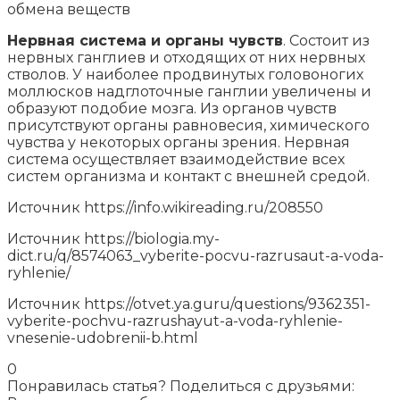
обмена веществ
Нервная система и органы чувств
. Состоит из
нервных ганглиев и отходящих от них нервных
стволов. У наиболее продвинутых головоногих
моллюсков надглоточные ганглии увеличены и
образуют подобие мозга. Из органов чувств
присутствуют органы равновесия, химического
чувства у некоторых органы зрения. Нервная
система осуществляет взаимодействие всех
систем организма и контакт с внешней средой.
Источник
https://info.wikireading.ru/208550
Источник
https://biologia.my-
dict.ru/q/8574063_vyberite-pocvu-razrusaut-a-voda-
ryhlenie/
Источник
https://otvet.ya.guru/questions/9362351-
vyberite-pochvu-razrushayut-a-voda-ryhlenie-
vnesenie-udobrenii-b.html
0
Понравилась статья? Поделиться с друзьями: