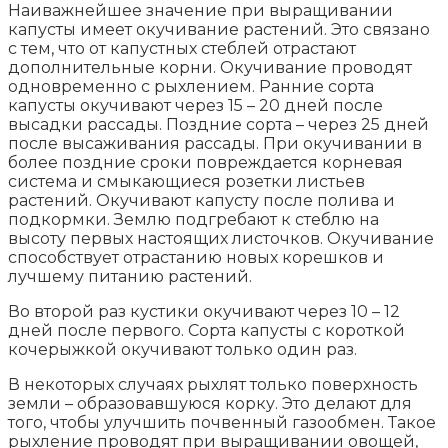
Наиважнейшее значение при выращивании
капусты имеет окучивание растений. Это связано
с тем, что от капустных стеблей отрастают
дополнительные корни. Окучивание проводят
одновременно с рыхлением. Ранние сорта
капусты окучивают через 15 – 20 дней после
высадки рассады. Поздние сорта – через 25 дней
после высаживания рассады. При окучивании в
более поздние сроки повреждается корневая
система и смыкающиеся розетки листьев
растений. Окучивают капусту после полива и
подкормки. Землю подгребают к стеблю на
высоту первых настоящих листочков. Окучивание
способствует отрастанию новых корешков и
лучшему питанию растений.
Во второй раз кустики окучивают через 10 – 12
дней после первого. Сорта капусты с короткой
кочерыжкой окучивают только один раз.
В некоторых случаях рыхлят только поверхность
земли – образовавшуюся корку. Это делают для
того, чтобы улучшить почвенный газообмен. Такое
рыхление проводят при выращивании овощей,