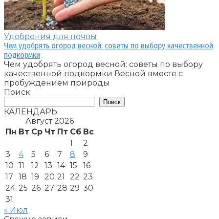
Удобрения для почвы
Чем удобрять огород весной: советы по выбору качественной
подкормки
Чем удобрять огород весной: советы по выбору
качественной подкормки Весной вместе с
пробуждением природы
Поиск
Поиск
КАЛЕНДАРЬ
Август 2026
Пн
Вт
Ср
Чт
Пт
Сб
Вс
1
2
3
4
5
6
7
8
9
10
11
12
13
14
15
16
17
18
19
20
21
22
23
24
25
26
27
28
29
30
31
« Июл