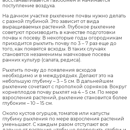
восстанавливается газообмен и начинается
поступление воздуха.
На дачном участке рыхление почвы нужно делать
с разной глубиной. Это зависит от вида
выращиваемых растений. Глубокое рыхление
советуют производить в качестве подготовки
почвы к посеву. В некоторые годы огородникам
приходится рыхлить почву по 3 – 7 раз еще до
того, как появятся всходы. В таких случаях
становятся незаменимы маячковые посевы
ранних культур (салата, редиса).
Рыхлить почву до появления всходов
необходимо и в междурядьях. Делают это на
небольшую глубину – 3 – 5 см. В дальнейшем
рыхление сочетают с прополкой сорняков. Вокруг
корнеплодов почву рыхлят на 4 – 5 см. По мере
взросления растений, рыхление становится более
глубоким – 10 – 15 см.
Около кустов огурцов, томатов или капусты
глубину рыхления по мере взросления растений
уменьшают. С каждым разом отступают все
дальше от растения, чтобы не повредить стебли и