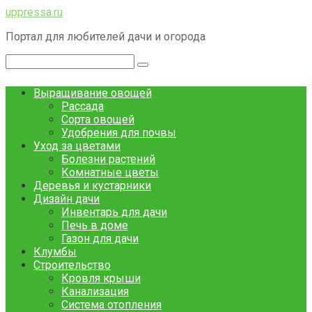
Перейти
uppressa.ru
к
Портал для любителей дачи и огорода
контенту
Поиск:
Выращивание овощей
Рассада
Сорта овощей
Удобрения для почвы
Уход за цветами
Болезни растений
Комнатные цветы
Деревья и кустарники
Дизайн дачи
Инвентарь для дачи
Печь в доме
Газон для дачи
Клумбы
Строительство
Кровля крыши
Канализация
Система отопления