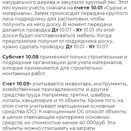
натурального дерева и закупило круглый лес. Этот
лес нужно учесть сначала на
счете 10.01
«Сырье и
материалы». Затем происходит передача круглого
леса подрядчику для распиловки, чтобы
получить из него доску. В момент передачи
делается проводка
Дт
10.07 –
Кт
10.01. Из этой
доски будет изготавливаться мебель. Когда
предприятие получит от подрядчика доску,
нужно сделать проводку
Дт
10.01 –
Кт
10.07.
Субсчет 10.08
применяют только строительные и
подрядные организации для учета материалов,
которые применяются для строительно-
монтажных работ.
Счет 10.09-
учитывается инвентарь, инструменты,
хозяйственные принадлежности и другие
средства труда. Например, тряпки, швабры,
лопаты, канцелярия и тп объекты. Кроме того, на
этом счете учитывают малоценные основные
средства (ОС). К малоценным ОС относят объекты,
в целом отвечающие критериям основных
средств, но стоимостью менее 40 000руб. Эти
объекты можно списывать на затраты