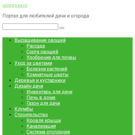
Перейти
uppressa.ru
к
Портал для любителей дачи и огорода
контенту
Поиск:
Выращивание овощей
Рассада
Сорта овощей
Удобрения для почвы
Уход за цветами
Болезни растений
Комнатные цветы
Деревья и кустарники
Дизайн дачи
Инвентарь для дачи
Печь в доме
Газон для дачи
Клумбы
Строительство
Кровля крыши
Канализация
Система отопления