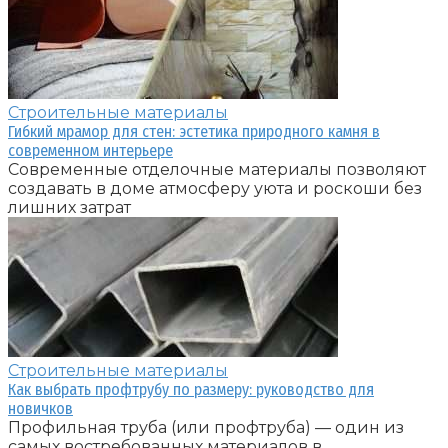
Строительные материалы
Гибкий мрамор для стен: эстетика природного камня в
современном интерьере
Современные отделочные материалы позволяют
создавать в доме атмосферу уюта и роскоши без
лишних затрат
Строительные материалы
Как выбрать профтрубу по размеру: руководство для
новичков
Профильная труба (или профтруба) — один из
самых востребованных материалов в