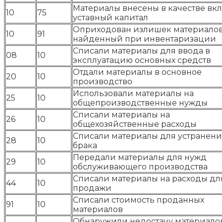
Материалы внесены в качестве вкл
10
75
уставный капитал
Оприходован излишек материалов
10
91
найденный при инвентаризации
Списали материалы для ввода в
08
10
эксплуатацию основных средств
Отдали материалы в основное
20
10
производство
Использовали материалы на
25
10
общепроизводственные нужды
Списали материалы на
26
10
общехозяйственные расходы
Списали материалы для устранен
28
10
брака
Передали материалы для нужд
29
10
обслуживающего производства
Списали материалы на расходы дл
44
10
продажи
Списали стоимость проданных
91
10
материалов
Обнаружили недостачу материало