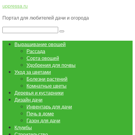
Перейти
uppressa.ru
к
Портал для любителей дачи и огорода
контенту
Поиск:
Выращивание овощей
Рассада
Сорта овощей
Удобрения для почвы
Уход за цветами
Болезни растений
Комнатные цветы
Деревья и кустарники
Дизайн дачи
Инвентарь для дачи
Печь в доме
Газон для дачи
Клумбы
Строительство