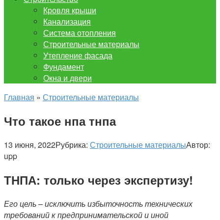
Кровля крыши
Канализация
Система отопления
Строительные материалы
Утепление фасада
Фундамент
Окна и двери
Главная
»
Строительные материалы
Что такое нпа тнпа
13 июня, 2022
Рубрика:
Строительные материалы
Автор:
upp
ТНПА: только через экспертизу!
Его цель – исключить избыточность технических
требований к предпринимательской и иной