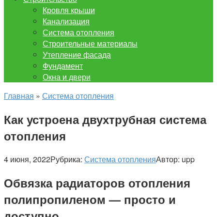
Кровля крыши
Канализация
Система отопления
Строительные материалы
Утепление фасада
Фундамент
Окна и двери
Главная
»
Система отопления
Как устроена двухтрубная система
отопления
4 июня, 2022
Рубрика:
Система отопления
Автор:
upp
Обвязка радиаторов отопления
полипропиленом — просто и
доступно