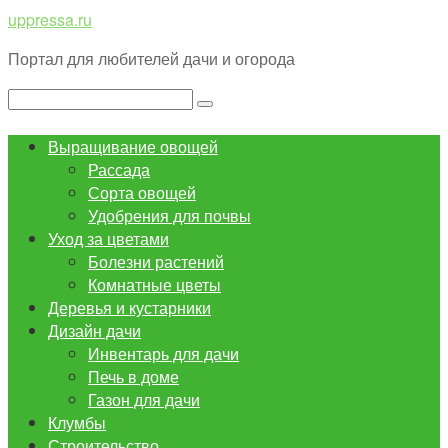
Перейти
uppressa.ru
к
Портал для любителей дачи и огорода
контенту
Поиск:
Выращивание овощей
Рассада
Сорта овощей
Удобрения для почвы
Уход за цветами
Болезни растений
Комнатные цветы
Деревья и кустарники
Дизайн дачи
Инвентарь для дачи
Печь в доме
Газон для дачи
Клумбы
Строительство