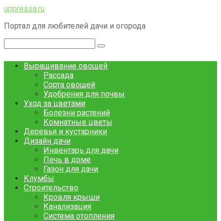
Перейти
uppressa.ru
к
Портал для любителей дачи и огорода
контенту
Поиск:
Выращивание овощей
Рассада
Сорта овощей
Удобрения для почвы
Уход за цветами
Болезни растений
Комнатные цветы
Деревья и кустарники
Дизайн дачи
Инвентарь для дачи
Печь в доме
Газон для дачи
Клумбы
Строительство
Кровля крыши
Канализация
Система отопления