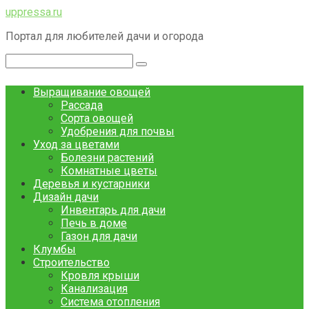
Перейти
uppressa.ru
к
Портал для любителей дачи и огорода
контенту
Поиск:
Выращивание овощей
Рассада
Сорта овощей
Удобрения для почвы
Уход за цветами
Болезни растений
Комнатные цветы
Деревья и кустарники
Дизайн дачи
Инвентарь для дачи
Печь в доме
Газон для дачи
Клумбы
Строительство
Кровля крыши
Канализация
Система отопления