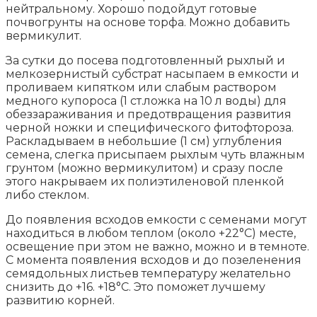
нейтральному. Хорошо подойдут готовые
почвогрунты на основе торфа. Можно добавить
вермикулит.
За сутки до посева подготовленный рыхлый и
мелкозернистый субстрат насыпаем в емкости и
проливаем кипятком или слабым раствором
медного купороса (1 ст.ложка на 10 л воды) для
обеззараживания и предотвращения развития
черной ножки и специфического фитофтороза.
Раскладываем в небольшие (1 см) углубления
семена, слегка присыпаем рыхлым чуть влажным
грунтом (можно вермикулитом) и сразу после
этого накрываем их полиэтиленовой пленкой
либо стеклом.
До появления всходов емкости с семенами могут
находиться в любом теплом (около +22°C) месте,
освещение при этом не важно, можно и в темноте.
С момента появления всходов и до позеленения
семядольных листьев температуру желательно
снизить до +16. +18°C. Это поможет лучшему
развитию корней.