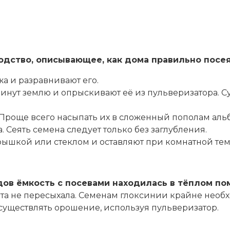
дство, описывающее, как дома правильно посеят
а и разравнивают его.
инут землю и опрыскивают её из пульверизатора. С
 Проще всего насыпать их в сложенный пополам ал
. Сеять семена следует только без заглубления.
рышкой или стеклом и оставляют при комнатной тем
дов ёмкость с посевами находилась в тёплом п
ата не пересыхала. Семенам глоксинии крайне необ
существлять орошение, используя пульверизатор.