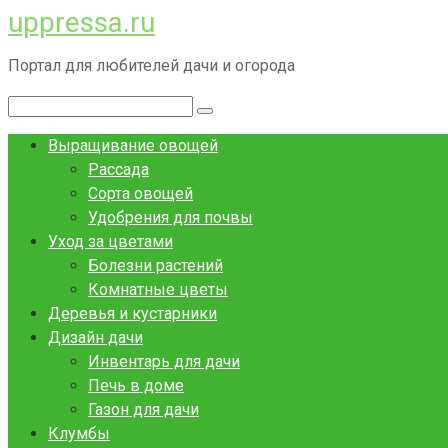
uppressa.ru
Перейти
к
Портал для любителей дачи и огорода
контенту
Поиск:
Выращивание овощей
Рассада
Сорта овощей
Удобрения для почвы
Уход за цветами
Болезни растений
Комнатные цветы
Деревья и кустарники
Дизайн дачи
Инвентарь для дачи
Печь в доме
Газон для дачи
Клумбы