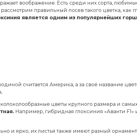
ажает воображение. Есть среди них сорта, любимые ц
ы рассмотрим правильный посев такого цветка, как 
оксиния является одним из популярнейших горш
родиной считается Америка, а за своё название цве
.
 колоколообразные цветы крупного размера и самых
тная.
Например, гибридная глоксиния «Аванти F1» и
ьно и ярко, их листья также имеют разный орнамент