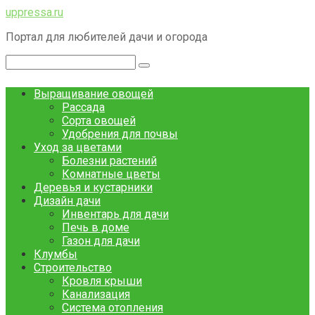
Перейти
uppressa.ru
к
Портал для любителей дачи и огорода
контенту
Поиск:
Выращивание овощей
Рассада
Сорта овощей
Удобрения для почвы
Уход за цветами
Болезни растений
Комнатные цветы
Деревья и кустарники
Дизайн дачи
Инвентарь для дачи
Печь в доме
Газон для дачи
Клумбы
Строительство
Кровля крыши
Канализация
Система отопления