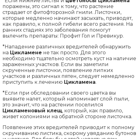
*Если нижние листья и
цветоносы Цикламена
поражены, это сигнал к тому, что растение
страдает от фитофторозной гнили. Листочки,
которые медленно начинают засыхать, приводят,
как правило, к полной гибели всего растения. На
ранних стадиях это заболевания помогут
вылечить препараты: Профит Гол и Превикур.
*Нападение различных вредителей обнаружить
на
Цикламене
не так просто. Для этого
необходимо тщательно осмотреть куст на наличие
зараженных участков. Если вы заметили
скрученные листочки, появление липких
участков и различных пятен, следует немедленно
приступить к лечению
Цикламена
.
*Если при обследовании своего цветка вы
выявите налет, который напоминает слой пыли,
это значит, что на растении поселился
Цикламеновый клещ
, который, как правило,
живет колониями на обратной стороне листочка.
Появление этих вредителей приводит к полному
скручиванию листика, скорому увяданию бутонов