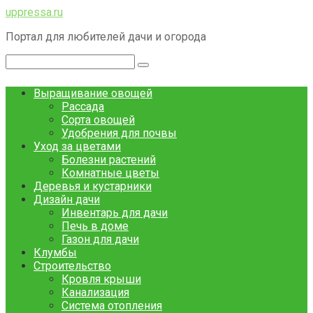
Перейти
uppressa.ru
к
Портал для любителей дачи и огорода
контенту
Поиск:
Выращивание овощей
Рассада
Сорта овощей
Удобрения для почвы
Уход за цветами
Болезни растений
Комнатные цветы
Деревья и кустарники
Дизайн дачи
Инвентарь для дачи
Печь в доме
Газон для дачи
Клумбы
Строительство
Кровля крыши
Канализация
Система отопления