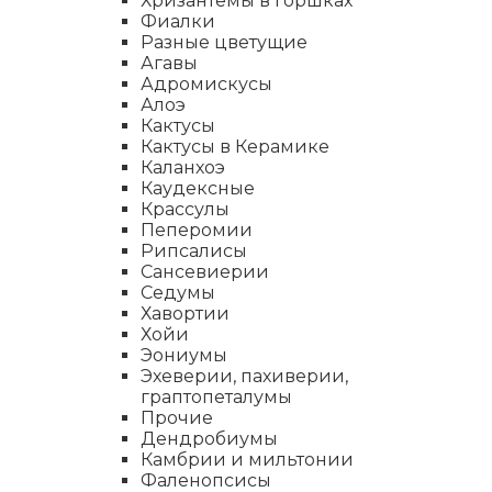
Хризантемы в горшках
Фиалки
Разные цветущие
Агавы
Адромискусы
Алоэ
Кактусы
Кактусы в Керамике
Каланхоэ
Каудексные
Крассулы
Пеперомии
Рипсалисы
Сансевиерии
Седумы
Хавортии
Хойи
Эониумы
Эхеверии, пахиверии,
граптопеталумы
Прочие
Дендробиумы
Камбрии и мильтонии
Фаленопсисы