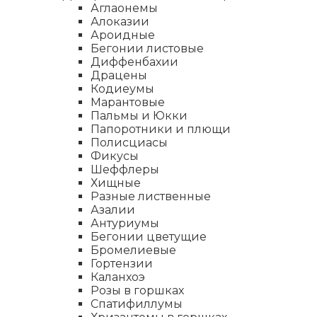
Аглаонемы
Алоказии
Ароидные
Бегонии листовые
Диффенбахии
Драцены
Кодиеумы
Марантовые
Пальмы и Юкки
Папоротники и плющи
Полисциасы
Фикусы
Шеффлеры
Хищные
Разные лиственные
Азалии
Антуриумы
Бегонии цветущие
Бромелиевые
Гортензии
Каланхоэ
Розы в горшках
Спатифиллумы