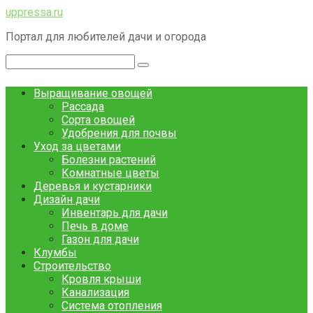
Перейти
uppressa.ru
к
Портал для любителей дачи и огорода
контенту
Поиск:
Выращивание овощей
Рассада
Сорта овощей
Удобрения для почвы
Уход за цветами
Болезни растений
Комнатные цветы
Деревья и кустарники
Дизайн дачи
Инвентарь для дачи
Печь в доме
Газон для дачи
Клумбы
Строительство
Кровля крыши
Канализация
Система отопления