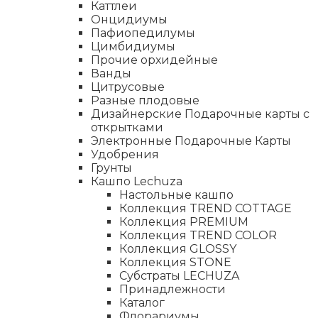
Каттлеи
Онцидиумы
Пафиопедилумы
Цимбидиумы
Прочие орхидейные
Ванды
Цитрусовые
Разные плодовые
Дизайнерские Подарочные карты с
открытками
Электронные Подарочные Карты
Удобрения
Грунты
Кашпо Lechuza
Настольные кашпо
Коллекция TREND COTTAGE
Коллекция PREMIUM
Коллекция TREND COLOR
Коллекция GLOSSY
Коллекция STONE
Субстраты LECHUZA
Принадлежности
Каталог
Флорариумы