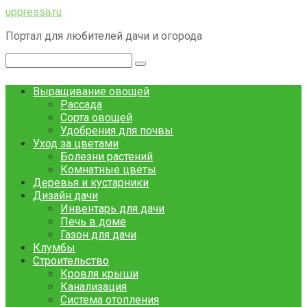
Перейти
uppressa.ru
к
Портал для любителей дачи и огорода
контенту
Поиск:
Выращивание овощей
Рассада
Сорта овощей
Удобрения для почвы
Уход за цветами
Болезни растений
Комнатные цветы
Деревья и кустарники
Дизайн дачи
Инвентарь для дачи
Печь в доме
Газон для дачи
Клумбы
Строительство
Кровля крыши
Канализация
Система отопления