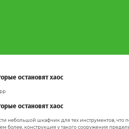
торые остановят хаос
pp
торые остановят хаос
сти небольшой шкафчик для тех инструментов, что по
Тем более, конструкция у такого сооружения предель