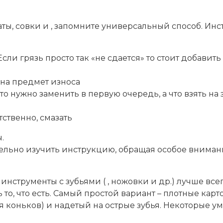
паты, совки и , запомните универсальный способ. И
и грязь просто так «не сдается» то стоит добавить
 на предмет износа
о нужно заменить в первую очередь, а что взять на
ственно, смазать
.
ельно изучить инструкцию, обращая особое внимани
нструменты с зубьями ( , ножовки и др.) лучше все
то, что есть. Самый простой вариант – плотные кар
я коньков) и надетый на острые зубья. Некоторые у