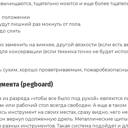
 вычищаются, тщательно моются и еще более тщате
м положении
удут лишний раз мокнуть от пола.
до слить
о заменить на зимнее, другой вязкости (если есть ве
ля консервации (если техника точно не будет испол
ь сухим, хорошо проветриваемым, пожаробезопасны
мента (pegboard)
 из разряда «чтобы все было под рукой» являются 
так или рабочий стол всегда свободен. А еще в так
сь инструмент на своих местах, сразу видно, чего н
бы он вернул одолженную дрель. Металлические щи
 разных инструментов. Такая система подойдет и д