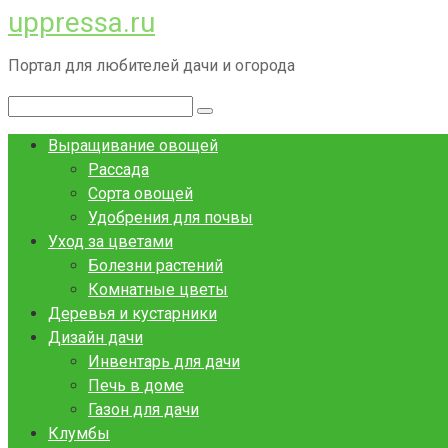
uppressa.ru
Перейти
к
Портал для любителей дачи и огорода
контенту
Поиск:
Выращивание овощей
Рассада
Сорта овощей
Удобрения для почвы
Уход за цветами
Болезни растений
Комнатные цветы
Деревья и кустарники
Дизайн дачи
Инвентарь для дачи
Печь в доме
Газон для дачи
Клумбы