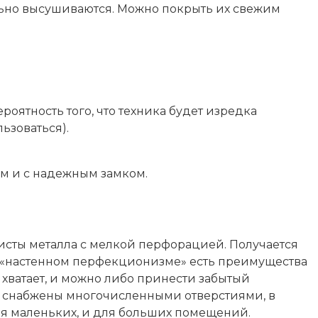
льно высушиваются. Можно покрыть их свежим
роятность того, что техника будет изредка
ьзоваться).
м и с надежным замком.
листы металла с мелкой перфорацией. Получается
ом «настенном перфекционизме» есть преимущества
е хватает, и можно либо принести забытый
ты снабжены многочисленными отверстиями, в
ля маленьких, и для больших помещений.