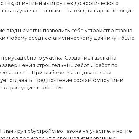
слых, от интимных игрушек до эротического
 стать увлекательным опытом для пар, желающих
ые люди смогли позволить себе устройство газона
ески любому среднестатистическому дачнику – было
риусадебного участка. Создание газона на
 завершения строительных работ и работ по
сохранность. При выборе травы для посева
дует отдавать предпочтение сортам с упругими
зко растущие варианты.
 Планируя обустройство газона на участке, многие
газонов происходит в специализированных