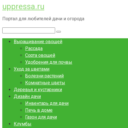
uppressa.ru
Перейти
к
Портал для любителей дачи и огорода
контенту
Поиск:
Выращивание овощей
Рассада
Сорта овощей
Удобрения для почвы
Уход за цветами
Болезни растений
Комнатные цветы
Деревья и кустарники
Дизайн дачи
Инвентарь для дачи
Печь в доме
Газон для дачи
Клумбы