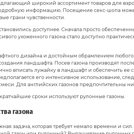
длагающий широкий ассортимент товаров для взро
подробную информацию. Посещение секс-шопа может
вые грани чувственности.
 становились доступнее. Сначала просто обеспеченн
расивого ухоженного газона стало доступно практич
фтного дизайна и достойным обрамлением любого п
создания ландшафта. Посев газона производят после
нично вписать лужайку в ландшафт и обеспечить ее 
предполагается его интенсивное использование, сле
смеси. Для английских газонов предпочтительны ни
кратчайшие сроки используют рулонные газоны.
тва газона
жная задача, которая требует немало времени и сил.
евной газон или рулонный? Выращивание рулонных 