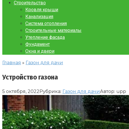
Строительство
Кровля крыши
Канализация
Система отопления
Строительные материалы
Утепление фасада
Фундамент
Окна и двери
Главная
»
Газон для дачи
Устройство газона
5 октября, 2022
Рубрика:
Газон для дачи
Автор:
upp