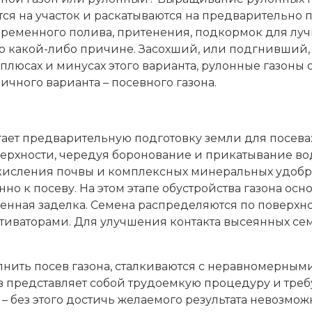
тся на участок и раскатываются на предварительно
евременного полива, притенения, подкормок для луч
по какой-либо причине. Засохший, или подгнивший,
 плюсах и минусах этого варианта, рулонные газоны
чного варианта – посевного газона.
гает предварительную подготовку земли для посева:
ерхности, чередуя боронование и прикатывание во
кисления почвы и комплексных минеральных удобр
но к посеву. На этом этапе обустройства газона ос
венная заделка. Семена распределяются по поверхн
тиваторами. Для улучшения контакта высеянных сем
ить посев газона, сталкиваются с неравномерными
сев представляет собой трудоемкую процедуру и тре
– без этого достичь желаемого результата невозмож