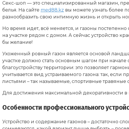
Секс-шоп — это специализированный магазин, пре
белья. На сайте
med88.kz
вы можете узнать более 
разнообразить свою интимную жизнь и открыть но
Но время идет, всё меняется, и газоны постепенно
на участке рядом с домом. А сейчас устройство к
бы желание!
Ухоженный ровный газон является основой ландша
участке должно стать основным шагом при начале 
благоустройству территории: это позволяет гармо
учитывается вид устраиваемого газона: так, если 
листьями – так называемые, спортивные травяные 
Для достижения максимальной декоративности в 
Особенности профессионального устройс
Устройство и содержание газонов – достаточно сло
сомневаются, какой вариант лучше выбрать – пос