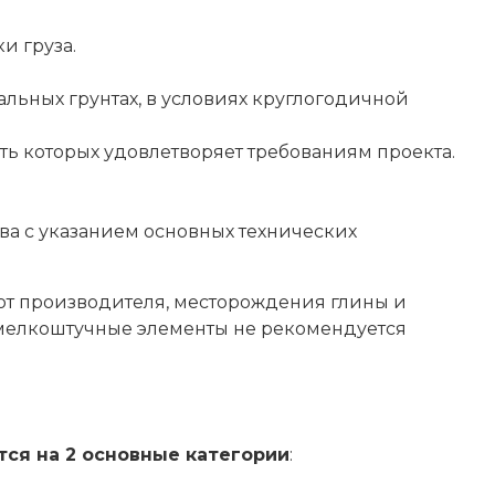
и груза.
альных грунтах, в условиях круглогодичной
 которых удовлетворяет требованиям проекта.
.
тва с указанием основных технических
 от производителя, месторождения глины и
 мелкоштучные элементы не рекомендуется
ся на 2 основные категории
: