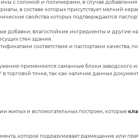
глины с соломой и полимерами, в случае добавлени
иалы, в составе которых присутствует мелкий кер
нические свойства которых подтверждаются паспор
е добавки, влагостойкие ингредиенты и другие на
есущих стен здания.
ртификатами соответствия и паспортами качества,
ружения применяются саманные блоки заводского и
У в торговой точке, так как наличие данных докуме
рии жилых и вспомогательных построек, которые
кл
ента, которое подразумевает размещение или преб