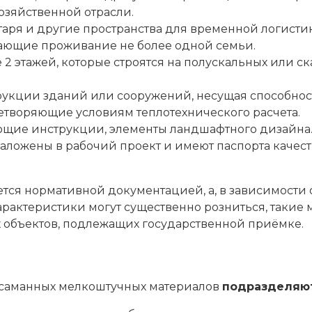
озяйственной отрасли.
таря и другие пространства для временной логистик
ающие проживание не более одной семьи.
 этажей, которые строятся на полускальных или ск
кции зданий или сооружений, несущая способность
творяющие условиям теплотехнического расчета.
ющие инструкции, элементы ландшафтного дизайна
заложены в рабочий проект и имеют паспорта качес
ется нормативной документацией, а, в зависимости
арактеристики могут существенно розниться, такие
 объектов, подлежащих государственной приёмке.
з саманных мелкоштучных материалов
подразделяют