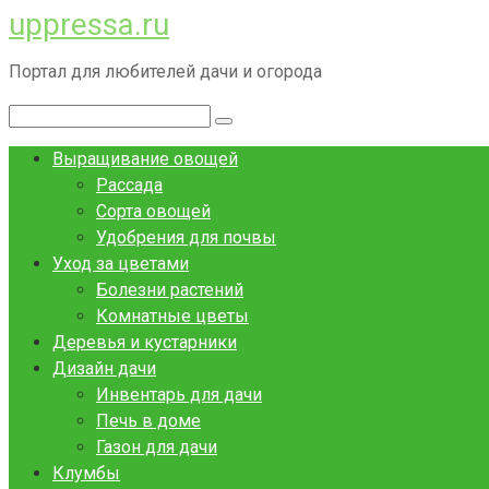
uppressa.ru
Перейти
к
Портал для любителей дачи и огорода
контенту
Поиск:
Выращивание овощей
Рассада
Сорта овощей
Удобрения для почвы
Уход за цветами
Болезни растений
Комнатные цветы
Деревья и кустарники
Дизайн дачи
Инвентарь для дачи
Печь в доме
Газон для дачи
Клумбы