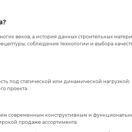
а?
огих веков, а история данных строительных матер
 рецептуры, соблюдения технологии и выбора качес
ость под статической или динамической нагрузкой;
го проекта.
 всем современным конструктивным и функциональ
широкой продаже ассортимента: