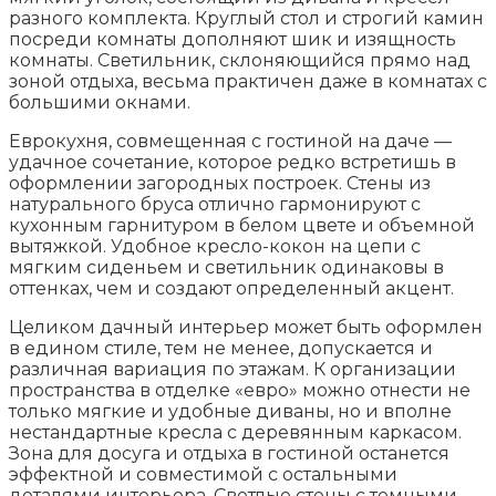
разного комплекта. Круглый стол и строгий камин
посреди комнаты дополняют шик и изящность
комнаты. Светильник, склоняющийся прямо над
зоной отдыха, весьма практичен даже в комнатах с
большими окнами.
Еврокухня, совмещенная с гостиной на даче —
удачное сочетание, которое редко встретишь в
оформлении загородных построек. Стены из
натурального бруса отлично гармонируют с
кухонным гарнитуром в белом цвете и объемной
вытяжкой. Удобное кресло-кокон на цепи с
мягким сиденьем и светильник одинаковы в
оттенках, чем и создают определенный акцент.
Целиком дачный интерьер может быть оформлен
в едином стиле, тем не менее, допускается и
различная вариация по этажам. К организации
пространства в отделке «евро» можно отнести не
только мягкие и удобные диваны, но и вполне
нестандартные кресла с деревянным каркасом.
Зона для досуга и отдыха в гостиной останется
эффектной и совместимой с остальными
деталями интерьера. Светлые стены с темными