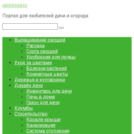
Перейти
uppressa.ru
к
Портал для любителей дачи и огорода
контенту
Поиск:
Выращивание овощей
Рассада
Сорта овощей
Удобрения для почвы
Уход за цветами
Болезни растений
Комнатные цветы
Деревья и кустарники
Дизайн дачи
Инвентарь для дачи
Печь в доме
Газон для дачи
Клумбы
Строительство
Кровля крыши
Канализация
Система отопления