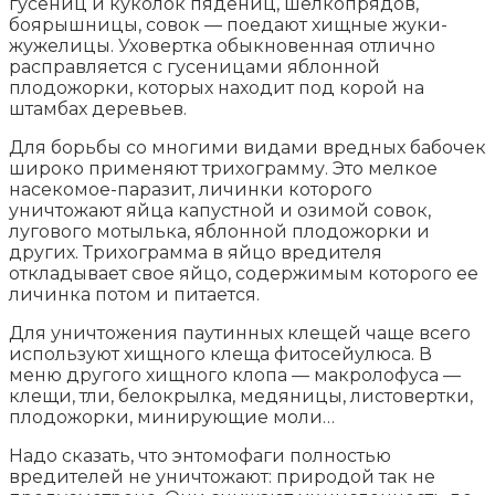
гусениц и куколок пядениц, шелкопрядов,
боярышницы, совок — поедают хищные жуки-
жужелицы. Уховертка обыкновенная отлично
расправляется с гусеницами яблонной
плодожорки, которых находит под корой на
штамбах деревьев.
Для борьбы со многими видами вредных бабочек
широко применяют трихограмму. Это мелкое
насекомое-паразит, личинки которого
уничтожают яйца капустной и озимой совок,
лугового мотылька, яблонной плодожорки и
других. Трихограмма в яйцо вредителя
откладывает свое яйцо, содержимым которого ее
личинка потом и питается.
Для уничтожения паутинных клещей чаще всего
используют хищного клеща фитосейулюса. В
меню другого хищного клопа — макролофуса —
клещи, тли, белокрылка, медяницы, листовертки,
плодожорки, минирующие моли…
Надо сказать, что энтомофаги полностью
вредителей не уничтожают: природой так не