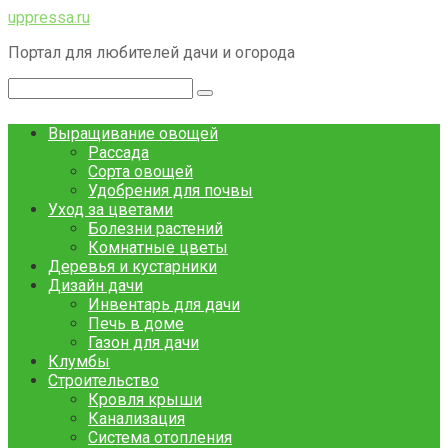
Перейти
uppressa.ru
к
Портал для любителей дачи и огорода
контенту
Поиск:
Выращивание овощей
Рассада
Сорта овощей
Удобрения для почвы
Уход за цветами
Болезни растений
Комнатные цветы
Деревья и кустарники
Дизайн дачи
Инвентарь для дачи
Печь в доме
Газон для дачи
Клумбы
Строительство
Кровля крыши
Канализация
Система отопления