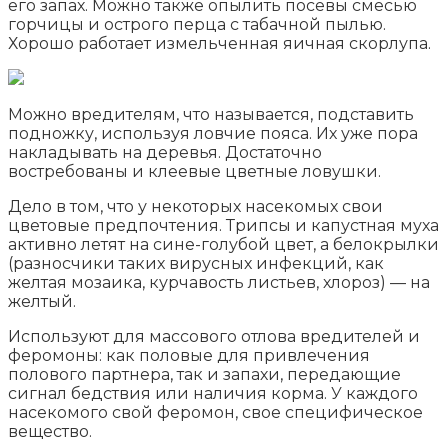
его запах. Можно также опылить посевы смесью
горчицы и острого перца с табачной пылью.
Хорошо работает измельченная яичная скорлупа.
Можно вредителям, что называется, подставить
подножку, используя ловчие пояса. Их уже пора
накладывать на деревья. Достаточно
востребованы и клеевые цветные ловушки.
Дело в том, что у некоторых насекомых свои
цветовые предпочтения. Трипсы и капустная муха
активно летят на сине-голубой цвет, а белокрылки
(разносчики таких вирусных инфекций, как
желтая мозаика, курчавость листьев, хлороз) — на
желтый.
Используют для массового отлова вредителей и
феромоны: как половые для привлечения
полового партнера, так и запахи, передающие
сигнал бедствия или наличия корма. У каждого
насекомого свой феромон, свое специфическое
вещество.