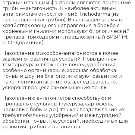
ограничивающим фактором являются почвенные
грибы — антагонисты. К наиболее активным
антагонистам относится гриб Trichoderma (из
несовершенных грибов). В настоящее время в
хозяйствах овощного направления в борьбе с
корневыми гнилями используют биологический
препарат триходермин, предложенный ВИЗР (Н.
С. Федоринчик).
Накопление микробов-антагонистов в почве
зависит от различных условий. Повышенная
температура и влажность почвы, удобрения,
особенно органические, хорошая обработка
почвы и другие благоприятствуют развитию и
накоплению антагонистов, а, следовательно,
ускоряют процесс самоочищения почвы.
Накоплению антагонистов способствуют и
пропашные культуры (кукуруза, картофель,
кормовые бобы и др.), так как возделывание их
требует обильных удобрений и междурядной
обработки почвы, т. е. условий, необходимых для
развития грибов-антагонистов.