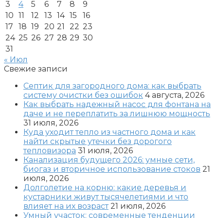
3
4
5
6
7
8
9
10
11
12
13
14
15
16
17
18
19
20
21
22
23
24
25
26
27
28
29
30
31
« Июл
Свежие записи
Септик для загородного дома: как выбрать
систему очистки без ошибок
4 августа, 2026
Как выбрать надежный насос для фонтана на
даче и не переплатить за лишнюю мощность
31 июля, 2026
Куда уходит тепло из частного дома и как
найти скрытые утечки без дорогого
тепловизора
31 июля, 2026
Канализация будущего 2026: умные сети,
биогаз и вторичное использование стоков
21
июля, 2026
Долголетие на корню: какие деревья и
кустарники живут тысячелетиями и что
влияет на их возраст
21 июля, 2026
Умный участок: современные тенденции