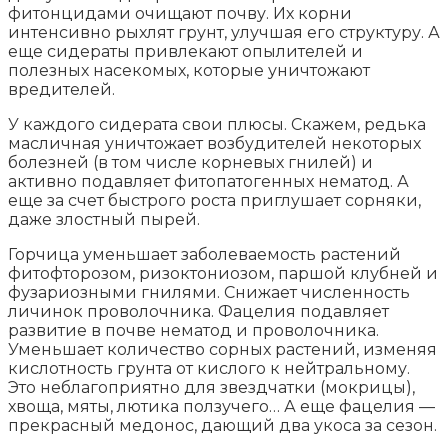
фитонцидами очищают почву. Их корни
интенсивно рыхлят грунт, улучшая его структуру. А
еще сидераты привлекают опылителей и
полезных насекомых, которые уничтожают
вредителей.
У каждого сидерата свои плюсы. Скажем, редька
масличная уничтожает возбудителей некоторых
болезней (в том числе корневых гнилей) и
активно подавляет фитопатогенных нематод. А
еще за счет быстрого роста приглушает сорняки,
даже злостный пырей.
Горчица уменьшает заболеваемость растений
фитофторозом, ризоктониозом, паршой клубней и
фузариозными гнилями. Снижает численность
личинок проволочника. Фацелия подавляет
развитие в почве нематод и проволочника.
Уменьшает количество сорных растений, изменяя
кислотность грунта от кислого к нейтральному.
Это неблагоприятно для звездчатки (мокрицы),
хвоща, мяты, лютика ползучего… А еще фацелия —
прекрасный медонос, дающий два укоса за сезон.