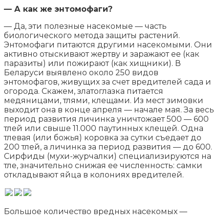
— А как же энтомофаги?
— Да, эти полезные насекомые — часть
биологического метода защиты растений.
Энтомофаги питаются другими насекомыми. Они
активно отыскивают жертву и заражают ее (как
паразиты) или пожирают (как хищники). В
Беларуси выявлено около 250 видов
энтомофагов, живущих за счет вредителей сада и
огорода. Скажем, златоглазка питается
медяницами, тлями, клещами. Из мест зимовки
выходит она в конце апреля — начале мая. За весь
период развития личинка уничтожает 500 — 600
тлей или свыше 11.000 паутинных клещей. Одна
тлевая (или божья) коровка за сутки съедает до
200 тлей, а личинка за период развития — до 600.
Сирфиды (мухи-журчалки) специализируются на
тле, значительно снижая ее численность: самки
откладывают яйца в колониях вредителей.
Большое количество вредных насекомых —