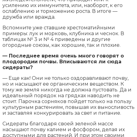
усилению их иммунитета, или, наоборот, к его
ослаблению и торможению роста. В итоге —
дружба или вражда.
Вспомните уже ставшие хрестоматийными
примеры: лук и морковь, клубника и чеснок. В
таблицах № 3 и № 4 приведены и другие
огородные союзы, как хорошие, так и плохие.
— Последнее время очень много говорят о
плодородии почвы. Вписываются ли сюда
сидераты?
— Еще как! Они не только оздоравливают почву,
но и насыщают ее органическим веществом. К
тому же земля никогда не должна пустовать. Да и
идеальный порядок на грядках наводить не
стоит. Парочка сорняков пойдет только на пользу
культурным растениям, повышая их выносливость
и заставляя конкурировать за свет и питание.
Сидераты благодаря своей зеленой массе
насыщают почву калием и фосфором, делая их
доступными для растений. И при этом своими