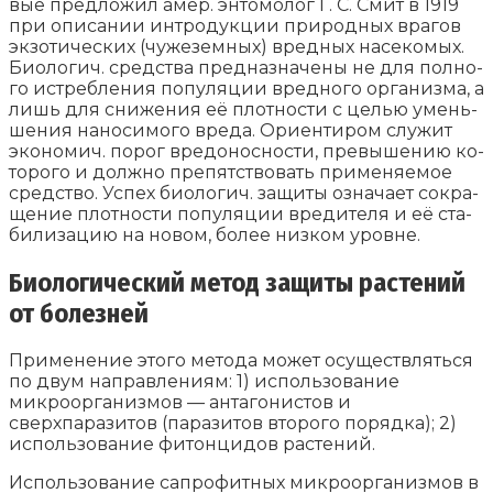
вые пред­ло­жил амер. эн­то­мо­лог Г. С. Смит в 1919
при опи­са­нии ин­тро­дук­ции при­род­ных вра­гов
эк­зо­ти­че­ских (чу­же­зем­ных) вред­ных на­се­ко­мых.
Био­ло­гич. сред­ст­ва пред­на­зна­че­ны не для пол­но­
го ис­треб­ле­ния по­пу­ля­ции вред­но­го ор­га­низ­ма, а
лишь для сни­же­ния её плот­но­сти с це­лью умень­
ше­ния на­но­си­мо­го вре­да. Ори­ен­ти­ром слу­жит
эко­но­мич. по­рог вре­до­нос­но­сти, пре­вы­ше­нию ко­
то­ро­го и долж­но пре­пят­ст­во­вать при­ме­няе­мое
сред­ст­во. Ус­пех био­ло­гич. за­щи­ты оз­на­ча­ет со­кра­
ще­ние плот­но­сти по­пу­ля­ции вре­ди­те­ля и её ста­
би­ли­за­цию на но­вом, бо­лее низ­ком уров­не.
Биологический метод защиты растений
от болезней
Применение этого метода может осуществляться
по двум направлениям: 1) использование
микроорганизмов — антагонистов и
сверхпаразитов (паразитов второго порядка); 2)
использование фитонцидов растений.
Использование сапрофитных микроорганизмов в