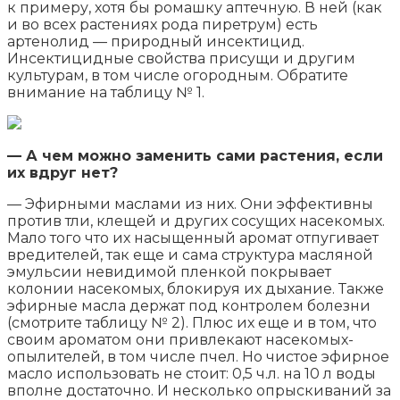
к примеру, хотя бы ромашку аптечную. В ней (как
и во всех растениях рода пиретрум) есть
артенолид — природный инсектицид.
Инсектицидные свойства присущи и другим
культурам, в том числе огородным. Обратите
внимание на таблицу № 1.
— А чем можно заменить сами растения, если
их вдруг нет?
— Эфирными маслами из них. Они эффективны
против тли, клещей и других сосущих насекомых.
Мало того что их насыщенный аромат отпугивает
вредителей, так еще и сама структура масляной
эмульсии невидимой пленкой покрывает
колонии насекомых, блокируя их дыхание. Также
эфирные масла держат под контролем болезни
(смотрите таблицу № 2). Плюс их еще и в том, что
своим ароматом они привлекают насекомых-
опылителей, в том числе пчел. Но чистое эфирное
масло использовать не стоит: 0,5 ч.л. на 10 л воды
вполне достаточно. И несколько опрыскиваний за