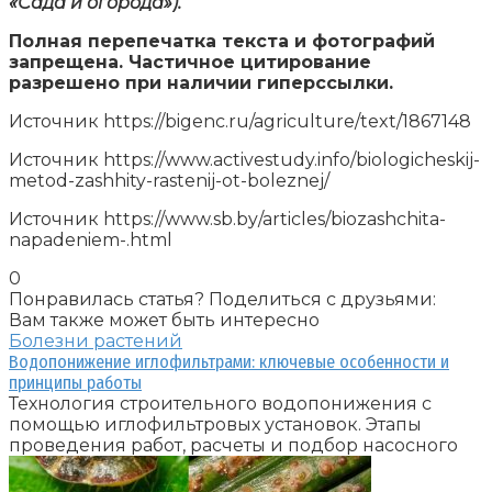
«Сада и огорода»).
Полная перепечатка текста и фотографий
запрещена. Частичное цитирование
разрешено при наличии гиперссылки.
Источник
https://bigenc.ru/agriculture/text/1867148
Источник
https://www.activestudy.info/biologicheskij-
metod-zashhity-rastenij-ot-boleznej/
Источник
https://www.sb.by/articles/biozashchita-
napadeniem-.html
0
Понравилась статья? Поделиться с друзьями:
Вам также может быть интересно
Болезни растений
Водопонижение иглофильтрами: ключевые особенности и
принципы работы
Технология строительного водопонижения с
помощью иглофильтровых установок. Этапы
проведения работ, расчеты и подбор насосного