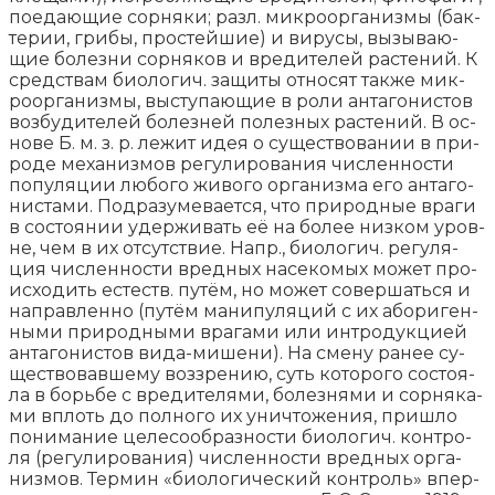
по­едаю­щие сор­ня­ки; разл. мик­ро­ор­га­низ­мы (бак­
те­рии, гри­бы, про­стей­шие) и ви­ру­сы, вы­зы­ваю­
щие бо­лез­ни сор­ня­ков и вре­ди­те­лей рас­те­ний. К
сред­ст­вам био­ло­гич. за­щи­ты от­но­сят так­же мик­
ро­ор­га­низ­мы, вы­сту­паю­щие в ро­ли ан­та­го­ни­стов
воз­бу­ди­те­лей бо­лез­ней по­лез­ных рас­те­ний. В ос­
но­ве Б. м. з. р. ле­жит идея о су­ще­ст­во­ва­нии в при­
ро­де ме­ха­низ­мов ре­гу­ли­ро­ва­ния чис­лен­но­сти
по­пу­ля­ции лю­бо­го жи­во­го ор­га­низ­ма его ан­та­го­
ни­ста­ми. Под­ра­зу­ме­ва­ет­ся, что при­род­ные вра­ги
в со­стоя­нии удер­жи­вать её на бо­лее низ­ком уров­
не, чем в их от­сут­ст­вие. Напр., био­ло­гич. ре­гу­ля­
ция чис­лен­но­сти вред­ных на­се­ко­мых мо­жет про­
ис­хо­дить ес­теств. пу­тём, но мо­жет со­вер­шать­ся и
на­прав­лен­но (пу­тём ма­ни­пу­ля­ций с их або­ри­ген­
ны­ми при­род­ны­ми вра­га­ми или ин­тро­дук­ци­ей
ан­та­го­ни­стов ви­да-ми­ше­ни). На сме­ну ра­нее су­
ще­ст­во­вав­ше­му воз­зре­нию, суть ко­то­ро­го со­стоя­
ла в борь­бе с вре­ди­те­ля­ми, бо­лез­ня­ми и сор­ня­ка­
ми вплоть до пол­но­го их унич­то­же­ния, при­шло
по­ни­ма­ние це­ле­со­об­раз­но­сти био­ло­гич. кон­тро­
ля (ре­гу­ли­ро­ва­ния) чис­лен­но­сти вред­ных ор­га­
низ­мов. Тер­мин «био­ло­ги­че­ский кон­троль» впер­