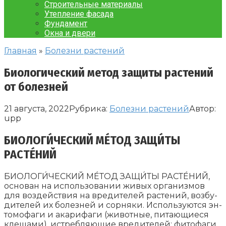
Строительные материалы
Утепление фасада
Фундамент
Окна и двери
Главная
»
Болезни растений
Биологический метод защиты растений
от болезней
21 августа, 2022
Рубрика:
Болезни растений
Автор:
upp
БИОЛОГИ́ЧЕСКИЙ МЕ́ТОД ЗАЩИ́ТЫ
РАСТЕ́НИЙ
БИОЛОГИ́ЧЕСКИЙ МЕ́ТОД ЗАЩИ́ТЫ РАСТЕ́НИЙ,
ос­но­ван на ис­поль­зо­ва­нии жи­вых ор­га­низ­мов
для воз­дей­ст­вия на вре­ди­те­лей рас­те­ний, воз­бу­
ди­те­лей их бо­лез­ней и сор­ня­ки. Ис­поль­зу­ют­ся эн­
то­мо­фа­ги и ака­ри­фа­ги (жи­вот­ные, пи­таю­щие­ся
кле­ща­ми), ис­треб­ляю­щие вре­ди­те­лей; фи­то­фа­ги ,