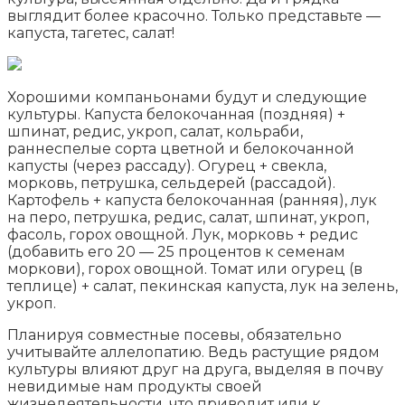
выглядит более красочно. Только представьте —
капуста, тагетес, салат!
Хорошими компаньонами будут и следующие
культуры. Капуста белокочанная (поздняя) +
шпинат, редис, укроп, салат, кольраби,
раннеспелые сорта цветной и белокочанной
капусты (через рассаду). Огурец + свекла,
морковь, петрушка, сельдерей (рассадой).
Картофель + капуста белокочанная (ранняя), лук
на перо, петрушка, редис, салат, шпинат, укроп,
фасоль, горох овощной. Лук, морковь + редис
(добавить его 20 — 25 процентов к семенам
моркови), горох овощной. Томат или огурец (в
теплице) + салат, пекинская капуста, лук на зелень,
укроп.
Планируя совместные посевы, обязательно
учитывайте аллелопатию. Ведь растущие рядом
культуры влияют друг на друга, выделяя в почву
невидимые нам продукты своей
жизнедеятельности, что приводит или к