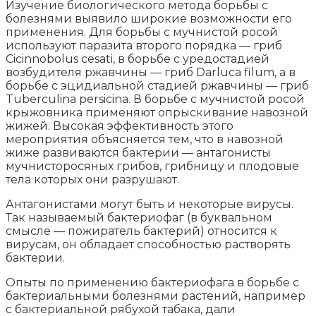
Изучение биологического метода борьбы с
болезнями выявило широкие возможности его
применения. Для борьбы с мучнистой росой
используют паразита второго порядка — гриб
Cicinnobolus cesati, в борьбе с уредостадией
возбудителя ржавчины — гриб Darluca filum, а в
борьбе с эцидиальной стадией ржавчины — гриб
Tuberculina persicina. В борьбе с мучнистой росой
крыжовника применяют опрыскивание навозной
жижей. Высокая эффективность этого
мероприятия объясняется тем, что в навозной
жиже развиваются бактерии — антагонисты
мучнисторосяных грибов, грибницу и плодовые
тела которых они разрушают.
Антагонистами могут быть и некоторые вирусы.
Так называемый бактериофаг (в буквальном
смысле — пожиратель бактерий) относится к
вирусам, он обладает способностью растворять
бактерии.
Опыты по применению бактериофага в борьбе с
бактериальными болезнями растений, например
с бактериальной рябухой табака, дали