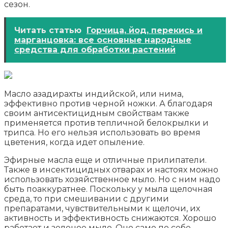
сезон.
Читать статью
Горчица, йод, перекись и
марганцовка: все основные народные
средства для обработки растений
Масло азадирахты индийской, или нима,
эффективно против черной ножки. А благодаря
своим антисектицидным свойствам также
применяется против тепличной белокрылки и
трипса. Но его нельзя использовать во время
цветения, когда идет опыление.
Эфирные масла еще и отличные прилипатели.
Также в инсектицидных отварах и настоях можно
использовать хозяйственное мыло. Но с ним надо
быть поаккуратнее. Поскольку у мыла щелочная
среда, то при смешивании с другими
препаратами, чувствительными к щелочи, их
активность и эффективность снижаются. Хорошо
работает и зеленое мыло. Оно само по себе