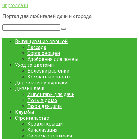
Перейти
uppressa.ru
к
Портал для любителей дачи и огорода
контенту
Поиск:
Выращивание овощей
Рассада
Сорта овощей
Удобрения для почвы
Уход за цветами
Болезни растений
Комнатные цветы
Деревья и кустарники
Дизайн дачи
Инвентарь для дачи
Печь в доме
Газон для дачи
Клумбы
Строительство
Кровля крыши
Канализация
Система отопления