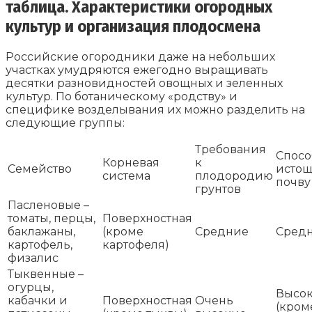
таблица. Характеристики огородных
культур и организация плодосмена
Российские огородники даже на небольших
участках умудряются ежегодно выращивать
десятки разновидностей овощных и зеленных
культур. По ботаническому «родству» и
специфике возделывания их можно разделить на
следующие группы:
Требования
Спосо
Корневая
к
Семейство
истощ
система
плодородию
почву
грунтов
Пасленовые –
томаты, перцы,
Поверхностная
баклажаны,
(кроме
Средние
Сред
картофель,
картофеля)
физалис
Тыквенные –
огурцы,
Высо
кабачки и
Поверхностная
Очень
(кром