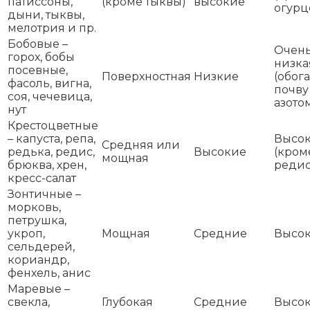
патиссоны,
(кроме тыквы)
высокие
огурц
дыни, тыквы,
мелотрия и пр.
Бобовые –
Очен
горох, бобы
низка
посевные,
Поверхностная
Низкие
(обог
фасоль, вигна,
почву
соя, чечевица,
азото
нут
Крестоцветные
– капуста, репа,
Высо
Средняя или
редька, редис,
Высокие
(кром
мощная
брюква, хрен,
редис
кресс-салат
Зонтичные –
морковь,
петрушка,
укроп,
Мощная
Средние
Высо
сельдерей,
кориандр,
фенхель, анис
Маревые –
свекла,
Глубокая
Средние
Высо