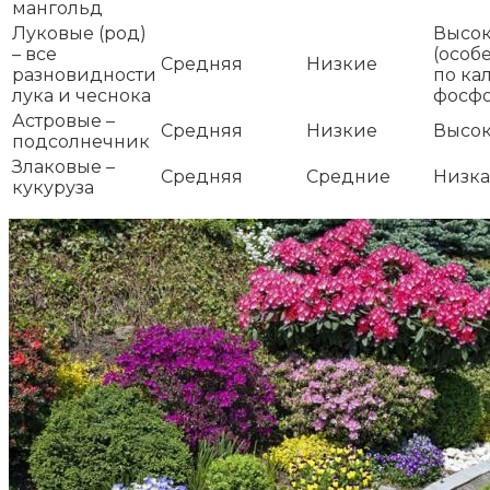
мангольд
Луковые (род)
Высо
– все
(особ
Средняя
Низкие
разновидности
по ка
лука и чеснока
фосфо
Астровые –
Средняя
Низкие
Высо
подсолнечник
Злаковые –
Средняя
Средние
Низка
кукуруза