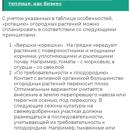
теплице, как бизнес
С учетом указанных в таблице особенностей,
«ротацию» огородных растений можно
спланировать в соответствии со следующими
принципами:
«Вершки-корешки» . На грядке чередуют
растения с поверхностными и мощными
корнями, уплотняющими и рыхлящими
почву. Например, томаты – с морковью, а
огурцы – со свеклой.
«По требовательности к плодородию» .
Контакт с активной органикой большинство
огородных растений переносит плохо.
Оптимальным вариантом считается
внесение в землю перепревшего навоза или
перегноя осенью, под перекопку. В
следующие сезоны культуры на
свежеудобренных участках должны
размещаться в последовательности,
учитывающей их требовательность к
плодородию. Например, тыквенные или