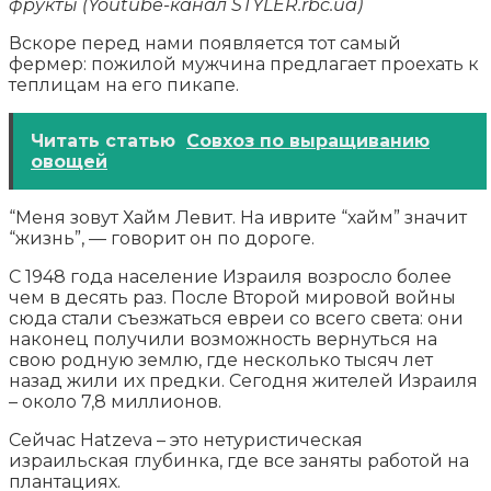
фрукты (Youtube-канал STYLER.rbc.ua)
Вскоре перед нами появляется тот самый
фермер: пожилой мужчина предлагает проехать к
теплицам на его пикапе.
Читать статью
Совхоз по выращиванию
овощей
“Меня зовут Хайм Левит. На иврите “хайм” значит
“жизнь”, — говорит он по дороге.
С 1948 года население Израиля возросло более
чем в десять раз. После Второй мировой войны
сюда стали съезжаться евреи со всего света: они
наконец получили возможность вернуться на
свою родную землю, где несколько тысяч лет
назад жили их предки. Сегодня жителей Израиля
– около 7,8 миллионов.
Сейчас Hatzeva – это нетуристическая
израильская глубинка, где все заняты работой на
плантациях.