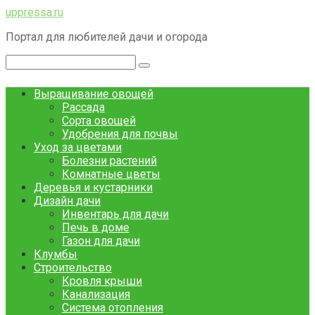
Перейти
uppressa.ru
к
Портал для любителей дачи и огорода
контенту
Поиск:
Выращивание овощей
Рассада
Сорта овощей
Удобрения для почвы
Уход за цветами
Болезни растений
Комнатные цветы
Деревья и кустарники
Дизайн дачи
Инвентарь для дачи
Печь в доме
Газон для дачи
Клумбы
Строительство
Кровля крыши
Канализация
Система отопления