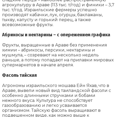
агрокультуру в Араве (113 тыс. т/год) и финики – 3,7
тыс. т/год. Израильские фермеры успешно
производят кабачки, лук, огурцы, баклажаны,
тыкву, капусту и горький перец, а также
всевозможные фрукты.
Абрикосы и нектарины – с опережением графика
Фрукты, выращенные в Араве без применения
химии – абрикосы, персики, нектарины и
мушмула, – созревают на несколько недель
раньше, а потому попадают на прилавки мировых
супермаркетов в начале апреля.
Фасоль тайская
Агрономы израильского мошава Ейн Яхав, что в
Араве, вывели новый вид таиландской фасоли с
особенно длинными стручками и бобами
нежного вкуса. Культура не способствует
газообразованию и легко усваивается
организмом. Тайскую фасоль выращивают в
подвешенном виде, как можно выше к