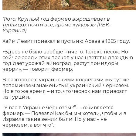
Фото: Круглый год фермер выращивает в
теплицах почти все, кроме кукурузы (РБК-
Украина)
Хайм Левит приехал в пустыню Арава в 1965 году.
«Здесь не было вообще ничего. Только песок. Но
сейчас среди этих песков у нас цветет и дважды в
год дает урожай виноград, растут помидоры
черри», — говорит фермер.
В разговоре с украинскими коллегами мы тут же
вспоминаем знаменитый украинский чернозем.
Но в то же время – и то, что чеснок нам привозят
из Турции.
“У вас в Украине чернозем?” — оживляется
фермер. — Повезло! Как бы мы хотели, чтобы и в
Израиле такие земли были! Но у нас – не
чернозем, а вот что”.