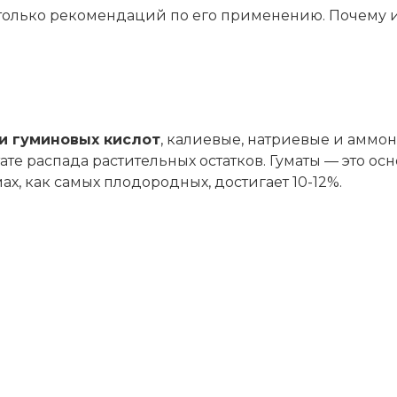
 столько рекомендаций по его применению. Почему и
и гуминовых кислот
, калиевые, натриевые и аммо
тате распада растительных остатков. Гуматы — это о
х, как самых плодородных, достигает 10-12%.