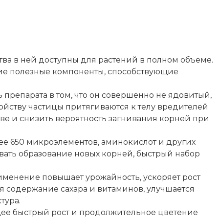
ва в ней доступны для растений в полном объеме.
ие полезные компоненты, способствующие
препарата в том, что он совершенно не ядовитый,
ойству частицы притягиваются к телу вредителей
чве и снизить вероятность загнивания корней при
лее 650 микроэлементов, аминокислот и других
ать образование новых корней, быстрый набор
рименение повышает урожайность, ускоряет рост
я содержание сахара и витаминов, улучшается
тура.
щее быстрый рост и продолжительное цветение