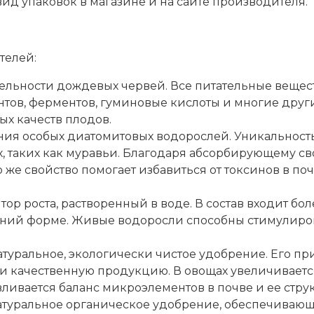
 вид упаковок в магазине и на сайте производителя.
телей:
ельности дождевых червей. Все питательные вещест
тов, ферментов, гуминовые кислоты и многие друг
ых качеств плодов.
ия особых диатомитовых водорослей. Уникальность 
, таких как муравьи. Благодаря абсорбирующему св
о же свойство помогает избавиться от токсинов в по
ор роста, растворенный в воде. В состав входит бо
ений форме. Живые водоросли способны стимулиров
атуральное, экологически чистое удобрение. Его п
 и качественную продукцию. В овощах увеличиваетс
ливается баланс микроэлементов в почве и ее струк
атуральное органическое удобрение, обеспечиваю