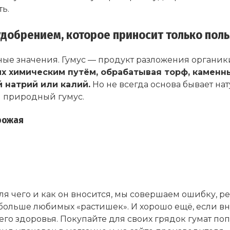
ь.
добрением, которое приносит только поль
азные значения. Гумус — продукт разложения органи
х химическим путём, обрабатывая торф, каменны
 натрий или калий.
Но не всегда основа бывает на
я природный гумус.
урожая
ля чего и как он вносится, мы совершаем ошибку, 
ольше любимых «растишек». И хорошо ещё, если внут
его здоровья. Покупайте для своих грядок гумат п