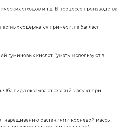
ических отходов и т.д. В процессе производства
лластных содержатся примеси, т.е балласт.
ей гуминовых кислот. Гуматы используют в
я. Оба вида оказывают схожий эффект при
вует наращиванию растениями корневой массы.
ти, к высоким летним температурам).