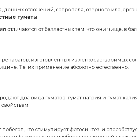
, донных отложений, сапропеля, озерного ила, орган
стные гуматы
.
ия
отличаются от балластных тем, что они чище, в ба
препаратов, изготовленных из легкорастворимых сол
цине. Т.е. их применение абсоютно естественно.
одают два вида гуматов: гумат натрия и гумат кали
 свойствам.
 побегов, что стимулирует фотосинтез, и способст
тором (к сухости или наоборот чрезмерной влажнос