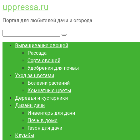
uppressa.ru
Перейти
к
Портал для любителей дачи и огорода
контенту
Поиск:
Выращивание овощей
Рассада
Сорта овощей
Удобрения для почвы
Уход за цветами
Болезни растений
Комнатные цветы
Деревья и кустарники
Дизайн дачи
Инвентарь для дачи
Печь в доме
Газон для дачи
Клумбы