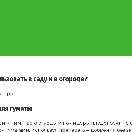
льзовать в саду и в огороде?
:
upp
няя гуматы
и к ним. Часто огурцы и помидоры плодоносят, не б
ок гуматами. Используя препараты-удобрения без 