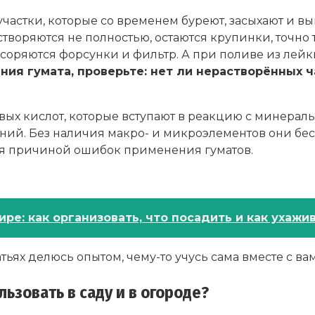
участки, которые со временем буреют, засыхают и 
астворяются не полностью, остаются крупинки, точно
асоряются форсунки и фильтр. А при поливе из лей
ния гумата, проверьте: нет ли нерастворённых ч
овых кислот, которые вступают в реакцию с минера
ений. Без наличия макро- и микроэлементов они бе
тся причиной ошибок применения гуматов.
ре: как организовать, что посадить и как ухажи
атьях делюсь опытом, чему-то учусь сама вместе с ва
льзовать в саду и в огороде?