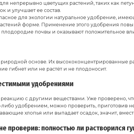
для непрерывно цветущих растений, таких как пету
 и улучшает ее состав.
пасное для экологии натуральное удобрение, имеющ
астений форме. Применение этого удобрения повыш
т плодородие почвы и оказывают положительное вл
на природной основе. Их высококонцентрированные р
ие гибнет или не растёт и не плодоносит.
местимыми удобрениями
 в реакцию с другими веществами. Уже проверено, ч
м-либо удобрением, можно проверить, приготовив н
вающие хлопья или выпадает осадок, значит, вмест
е проверив: полностью ли растворился гу