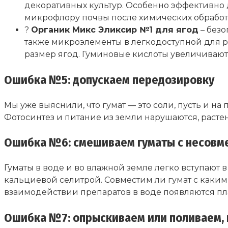
декоративных культур. Особенно эффективно 
микрофлору почвы после химических обработок
?
Органик Микс Эликсир №1 для ягод
– безо
также микроэлементы в легкодоступной для р
размер ягод. Гуминовые кислоты увеличиваю
Ошибка №5: допускаем передозировку
Мы уже выяснили, что гумат — это соли, пусть и 
Фотосинтез и питание из земли нарушаются, растен
Ошибка №6: смешиваем гуматы с несов
Гуматы в воде и во влажной земле легко вступают
кальциевой селитрой. Совместим ли гумат с каки
взаимодействии препаратов в воде появляются пла
Ошибка №7: опрыскиваем или поливаем, н