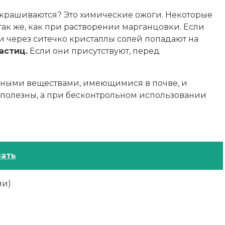
выкрашиваются? Это химические ожоги. Некоторые
 так же, как при растворении марганцовки. Если
ки через ситечко кристаллы солей попадают на
астиц.
Если они присутствуют, перед
льными веществами, имеющимися в почве, и
сполезны, а при бесконтрольном использовании
вать
ми)