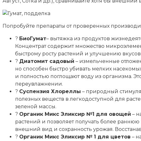
Август, Сотка и др.), сравнивайте хотя бы внешний
Попробуйте препараты от проверенных производи
?
БиоГумат
– вытяжка из продуктов жизнедеят
Концентрат содержит множество микроэлемен
быстрому росту растений и улучшению вкусов
?
Диатомит садовый
– измельченные отложен
но способен быстро убивать мелких насекомых
и полностью поглощают воду из организма. Эт
переувлажнении.
?
Суспензия Хлореллы
– природный стимулят
полезных веществ в легкодоступной для раст
зеленой массы.
?
Органик Микс Эликсир №1 для овощей
– н
растений и позволяет получать более раннюю
внешний вид и сохранность урожая. Восстанав
?
Органик Микс Эликсир № 1 для цветов
– н