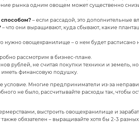
ыщение рынка одним овощем может существенно сниз
 способом?
– если рассадой, это дополнительные в
?
– что они выращивают, куда сбывают, какие планта
 то нужно овощехранилище – о нем будет расписано н
робно рассмотрим в бизнес-плане.
онов рублей, не считая покупки техники и земель, 
е иметь финансовую подушку.
е условие. Многие предприниматели из-за неправи
обного не было, рассчитывайте расходы так, чтобы ос
рмерствами, выстроить овощехранилище и зарабаты
т также обязателен – выращивайте хотя бы 2-3 разны