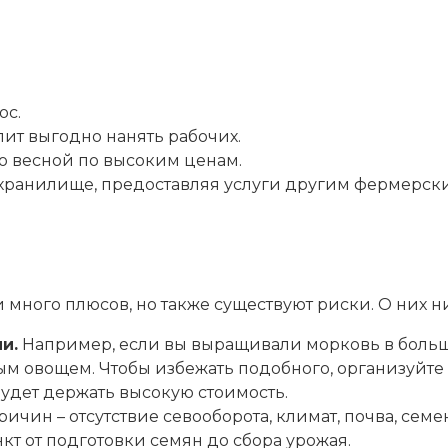
ос.
лит выгодно нанять рабочих.
 весной по высоким ценам.
хранилище, предоставляя услуги другим фермерски
и много плюсов, но также существуют риски. О них н
и.
Например, если вы выращивали морковь в больш
м овощем. Чтобы избежать подобного, организуйте 
 будет держать высокую стоимость.
ичин – отсутствие севооборота, климат, почва, сем
т от подготовки семян до сбора урожая.