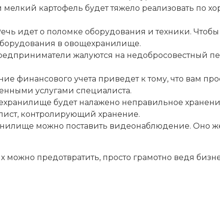
мелкий картофель будет тяжело реализовать по хор
ечь идет о поломке оборудования и техники. Чтобы
 оборудования в овощехранилище.
едприниматели жалуются на недобросовестный перс
е финансового учета приведет к тому, что вам прос
енными услугами специалиста.
ехранилище будет налажено неправильное хранение 
алист, контролирующий хранение.
анилище можно поставить видеонаблюдение. Оно же
.
 их можно предотвратить, просто грамотно ведя биз