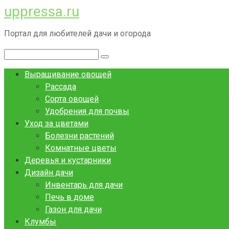
uppressa.ru
Перейти
к
Портал для любителей дачи и огорода
контенту
Поиск:
Выращивание овощей
Рассада
Сорта овощей
Удобрения для почвы
Уход за цветами
Болезни растений
Комнатные цветы
Деревья и кустарники
Дизайн дачи
Инвентарь для дачи
Печь в доме
Газон для дачи
Клумбы