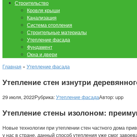
Строительство
Кровля крыши
Канализация
Система отопления
Строительные материалы
Утепление фасада
Фундамент
Окна и двери
Главная
»
Утепление фасада
Утепление стен изнутри деревянно
29 июля, 2022
Рубрика:
Утепление фасада
Автор:
upp
Утепление стены изолоном: преиму
Новые технологии при утеплении стен частного дома при
у нас в стране, данный способ утепления уже смог завое