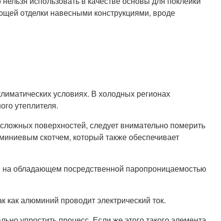
 нельзя использовать в качестве основы для поклейки
ющей отделки навесными конструкциями, вроде
климатических условиях. В холодных регионах
ого утеплителя.
е сложных поверхностей, следует внимательно померить
миниевым скотчем, который также обеспечивает
чае на обладающем посредственной паропроницаемостью
к как алюминий проводит электрический ток.
льно упростить процесс. Если же этого такого элемента