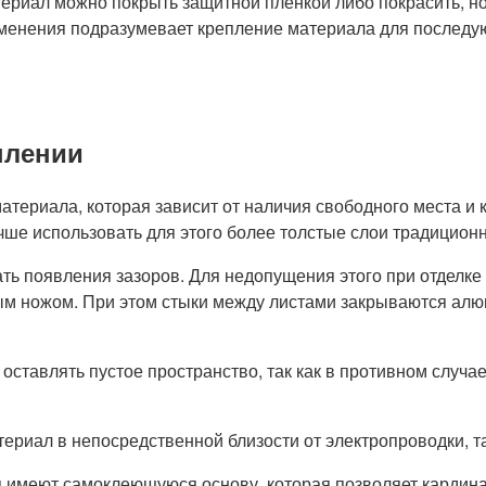
териал можно покрыть защитной пленкой либо покрасить, но
именения подразумевает крепление материала для последу
плении
териала, которая зависит от наличия свободного места и 
чше использовать для этого более толстые слои традиционн
ать появления зазоров. Для недопущения этого при отделк
ым ножом. При этом стыки между листами закрываются алю
 оставлять пустое пространство, так как в противном слу
риал в непосредственной близости от электропроводки, та
ля имеют самоклеющуюся основу, которая позволяет кардина