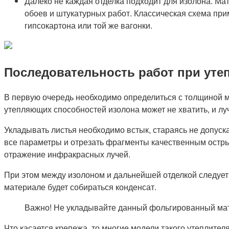
Далеко не каждая отделка подходит для изолона. Ма
обоев и штукатурных работ. Классическая схема пр
гипсокартона или той же вагонки.
Последовательность работ при уте
В первую очередь необходимо определиться с толщиной ма
утепляющих способностей изолона может не хватить, и лу
Укладывать листья необходимо встык, стараясь не допуск
все параметры и отрезать фрагменты качественным остр
отражение инфракрасных лучей.
При этом между изолоном и дальнейшей отделкой следует
материале будет собираться конденсат.
Важно! Не укладывайте данный фольгированный мате
Что касается крепежа, то многие модели такого утеплите