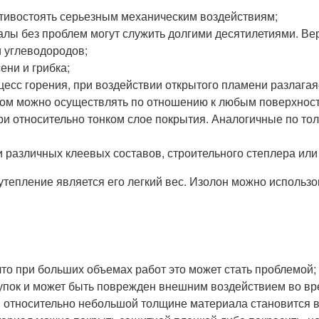
тивостоять серьезным механическим воздействиям;
лы без проблем могут служить долгими десятилетиями. Верх
 углеводородов;
ени и грибка;
сс горения, при воздействии открытого пламени разлагаяс
оном можно осуществлять по отношению к любым поверхност
и относительно тонком слое покрытия. Аналогичные по то
 различных клеевых составов, строительного степлера или
тепление является его легкий вес. Изолон можно использ
что при больших объемах работ это может стать проблемой;
упок и может быть поврежден внешним воздействием во вре
и относительно небольшой толщине материала становится 