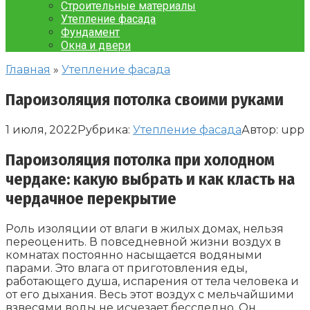
Строительные материалы
Утепление фасада
Фундамент
Окна и двери
Главная
»
Утепление фасада
Пароизоляция потолка своими руками
1 июля, 2022
Рубрика:
Утепление фасада
Автор:
upp
Пароизоляция потолка при холодном
чердаке: какую выбрать и как класть на
чердачное перекрытие
Роль изоляции от влаги в жилых домах, нельзя
переоценить. В повседневной жизни воздух в
комнатах постоянно насыщается водяными
парами. Это влага от приготовления еды,
работающего душа, испарения от тела человека и
от его дыхания. Весь этот воздух с мельчайшими
взвесями воды не исчезает бесследно. Он