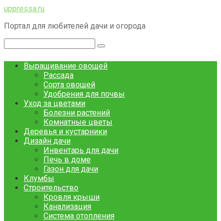
Перейти
uppressa.ru
к
Портал для любителей дачи и огорода
контенту
Поиск:
Выращивание овощей
Рассада
Сорта овощей
Удобрения для почвы
Уход за цветами
Болезни растений
Комнатные цветы
Деревья и кустарники
Дизайн дачи
Инвентарь для дачи
Печь в доме
Газон для дачи
Клумбы
Строительство
Кровля крыши
Канализация
Система отопления