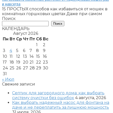
и навсегда
15 ПРОСТЫХ способов как избавиться от мошек в
комнатных горшковых цветах Даже при самом
Поиск
Поиск
КАЛЕНДАРЬ
Август 2026
Пн
Вт
Ср
Чт
Пт
Сб
Вс
1
2
3
4
5
6
7
8
9
10
11
12
13
14
15
16
17
18
19
20
21
22
23
24
25
26
27
28
29
30
31
« Июл
Свежие записи
Септик для загородного дома: как выбрать
систему очистки без ошибок
4 августа, 2026
Как выбрать надежный насос для фонтана на
даче и не переплатить за лишнюю мощность
31 июля, 2026