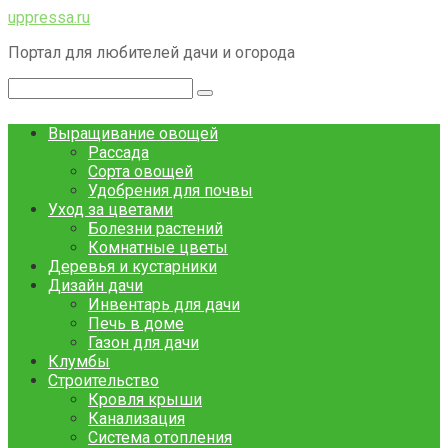
Перейти
uppressa.ru
к
Портал для любителей дачи и огорода
контенту
Поиск:
Выращивание овощей
Рассада
Сорта овощей
Удобрения для почвы
Уход за цветами
Болезни растений
Комнатные цветы
Деревья и кустарники
Дизайн дачи
Инвентарь для дачи
Печь в доме
Газон для дачи
Клумбы
Строительство
Кровля крыши
Канализация
Система отопления