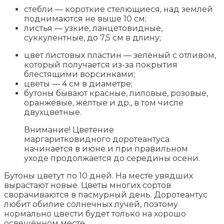
стебли — короткие стелющиеся, над землёй
поднимаются не выше 10 см;
листья — узкие, ланцетовидные,
суккулентные, до 7,5 см в длину;
цвет листовых пластин — зелёный с отливом,
который получается из-за покрытия
блестящими ворсинками;
цветы — 4 см в диаметре;
бутоны бывают красные, лиловые, розовые,
оранжевые, жёлтые и др., в том числе
двухцветные.
Внимание! Цветение
маргаритковидного доротеантуса
начинается в июне и при правильном
уходе продолжается до середины осени.
Бутоны цветут по 10 дней. На месте увядших
вырастают новые. Цветы многих сортов
сворачиваются в пасмурный день. Доротеантус
любит обилие солнечных лучей, поэтому
нормально цвести будет только на хорошо
освещённом месте.