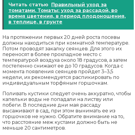
Читать статью
Правильный уход за
томатами. Томаты: уход за рассадой, во
время цветения, в период плодоношения,
в теплице, в грунте
На протяжении первых 20 дней роста посевы
должны находиться при комнатной температуре.
Потом проводят закалку сеянцев. Для этого их
переносят в более прохладное место с
температурой воздуха около 18 градусов, а затем
постепенно снижают ее до 10 градусов. Когда с
момента появления сеянцев пройдет 3–3,5
недели, их рекомендуется распикировать по
индивидуальным торфяным горшочкам.
Поливать кустики следует очень аккуратно, чтобы
капельки воды не попадали на листву или
побеги. В последние дни мая рассаду
высаживают в сад, при этом вынимать ее из
горшочков не нужно. Обратите внимание на то,
что расстояние меж кустами должно быть не
меньше 20 сантиметров.