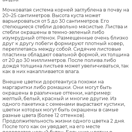
Мочковатая система корней заглублена в почву на
20–25 сантиметров. Высота куста может
варьироваться от 5 до 30 сантиметров. Его
стелющиеся стебли довольно мясистые. Листва и
стебли окрашены в темно-зеленый либо
изумрудный оттенок. Размещенные очень близко
друг к другу побеги формируют плотный ковер,
переплетаясь между собой. Сидячие листовые
пластины обладают овальной формой, их толщина
от 20 до 30 миллиметров. После полива либо
дождя толщина листьев может увеличиваться, так
как в них накапливается влага.
Внешне цветки доротеантуса похожи на
маргаритки либо ромашки. Они могут быть
окрашены в различные оттенки, например:
желтый, белый, красный и многие другие. Из
одного пакетика с семенами вырастают кустики,
цветки которых могут быть окрашены в самые
разные цвета (более 12 оттенков).
Продолжительность жизни одного цветка 2 дня.
После того как он увядает, на его месте