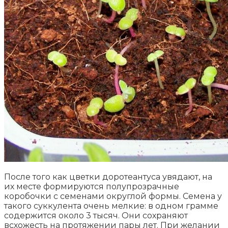
После того как цветки доротеантуса увядают, на
их месте формируются полупрозрачные
коробочки с семенами округлой формы. Семена у
такого суккулента очень мелкие: в одном грамме
содержится около 3 тысяч. Они сохраняют
всхожесть на протяжении пары лет. При желании