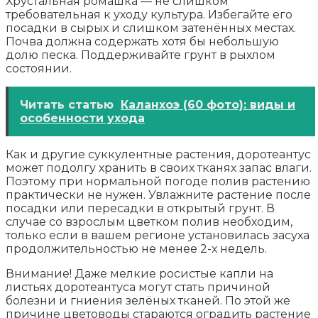
Хрустальная ромашка — не слишком
требовательная к уходу культура. Избегайте его
посадки в сырых и слишком затенённых местах.
Почва должна содержать хотя бы небольшую
долю песка. Поддерживайте грунт в рыхлом
состоянии.
Читать статью
Каланхоэ (60 фото): виды и
особенности ухода
Как и другие суккулентные растения, доротеантус
может подолгу хранить в своих тканях запас влаги.
Поэтому при нормальной погоде полив растению
практически не нужен. Увлажните растение после
посадки или пересадки в открытый грунт. В
случае со взрослым цветком полив необходим,
только если в вашем регионе установилась засуха
продолжительностью не менее 2-х недель.
Внимание! Даже мелкие росистые капли на
листьях доротеантуса могут стать причиной
болезни и гниения зелёных тканей. По этой же
причине цветоводы стараются оградить растение