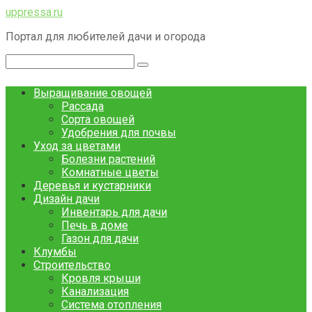
Перейти
uppressa.ru
к
Портал для любителей дачи и огорода
контенту
Поиск:
Выращивание овощей
Рассада
Сорта овощей
Удобрения для почвы
Уход за цветами
Болезни растений
Комнатные цветы
Деревья и кустарники
Дизайн дачи
Инвентарь для дачи
Печь в доме
Газон для дачи
Клумбы
Строительство
Кровля крыши
Канализация
Система отопления