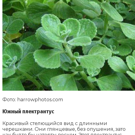
Фото: harrowphotos.com
Южный плектрантус
Красивый стелющийся вид с длинными
черешками. Они глянцевые, без опушения, зато
как будто бы натерты воском. Этот плектрантус