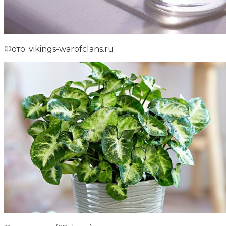
Фото: vikings-warofclans.ru